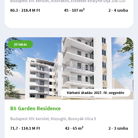
Budapest XIV. kerület, Alsórákos, Erzsébet királyné útja 108-110
2
80.3 - 218.4 M Ft
45 - 107 m
2 - 4 szoba
20
lakás
Várható átadás: 2027. IV. negyedév
B5 Garden Residence
Budapest XIV. kerület, Kiszugló, Bosnyák Utca 5
2
71.7 - 114.1 M Ft
42 - 65 m
2 - 3 szoba