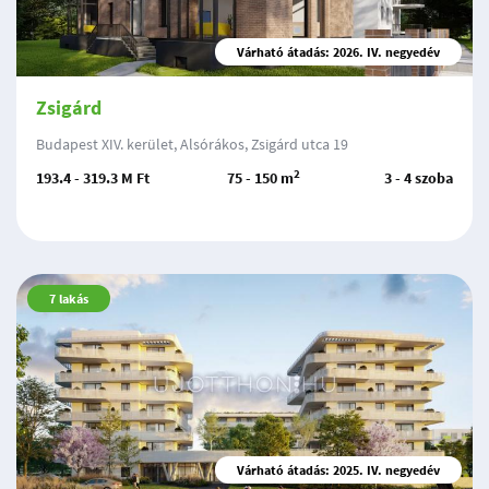
Várható átadás: 2026. IV. negyedév
Zsigárd
Budapest XIV. kerület, Alsórákos, Zsigárd utca 19
2
193.4 - 319.3 M Ft
75 - 150 m
3 - 4 szoba
7
lakás
Várható átadás: 2025. IV. negyedév