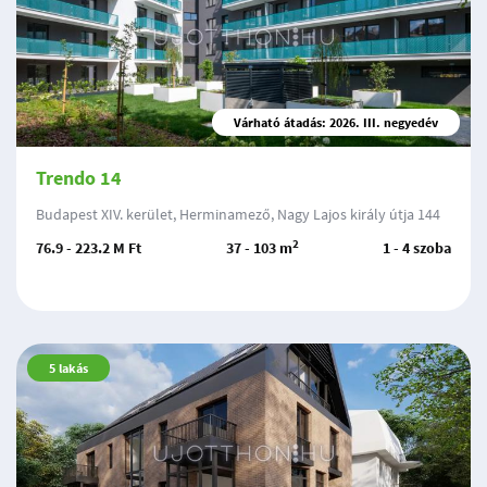
Várható átadás: 2026. III. negyedév
Trendo 14
Budapest XIV. kerület, Herminamező, Nagy Lajos király útja 144
2
76.9 - 223.2 M Ft
37 - 103 m
1 - 4 szoba
5
lakás