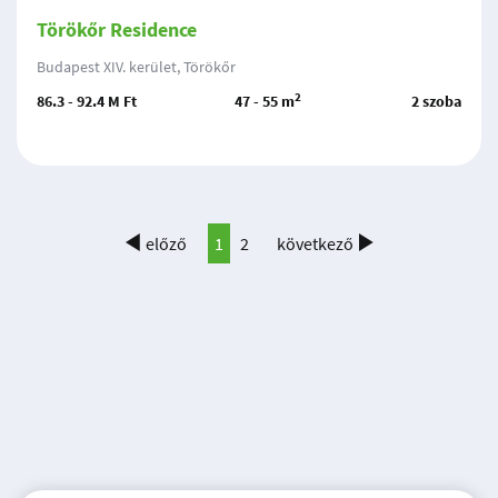
Törökőr Residence
Budapest XIV. kerület, Törökőr
2
86.3 - 92.4 M Ft
47 - 55 m
2 szoba
előző
1
2
következő