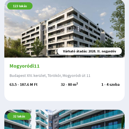
123
lakás
Várható átadás: 2028. II. negyedév
Mogyoródi11
Budapest XIV. kerület, Törökőr, Mogyoródi út 11
2
63.5 - 187.6 M Ft
32 - 80 m
1 - 4 szoba
32
lakás