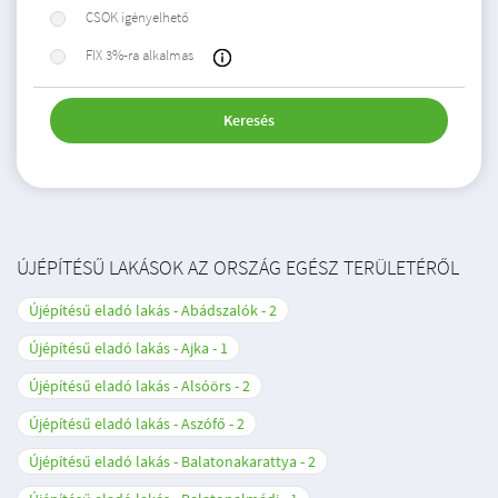
CSOK igényelhető
FIX 3%-ra alkalmas
Keresés
ÚJÉPÍTÉSŰ LAKÁSOK AZ ORSZÁG EGÉSZ TERÜLETÉRŐL
Újépítésű eladó lakás - Abádszalók
2
Újépítésű eladó lakás - Ajka
1
Újépítésű eladó lakás - Alsóörs
2
Újépítésű eladó lakás - Aszófő
2
Újépítésű eladó lakás - Balatonakarattya
2