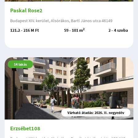
Paskal Rose2
Budapest XIV. kerület, Alsórákos, Bartl János utca 46149
2
121.2 - 216 M Ft
59 - 101 m
2 - 4 szoba
14
lakás
Várható átadás: 2026. II. negyedév
Erzsébet108