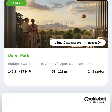
14
lakás
Várható átadás: 2027. II. negyedév
Dürer Park
Budapest XIV. kerület, Istvánmező, Ajtósi Dürer sor 19-21
2
142.3 - 437 M Ft
51 - 129 m
2 - 5 szoba
11
lakás