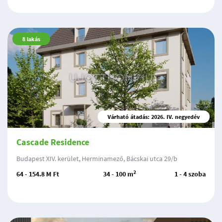
8
lakás
Várható átadás: 2026. IV. negyedév
Cascade Residence
Budapest XIV. kerület, Herminamező, Bácskai utca 29/b
2
64 - 154.8 M Ft
34 - 100 m
1 - 4 szoba