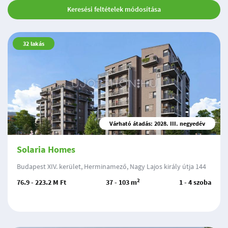
Keresési feltételek módosítása
32
lakás
Várható átadás: 2028. III. negyedév
Solaria Homes
Budapest XIV. kerület, Herminamező, Nagy Lajos király útja 144
2
76.9 - 223.2 M Ft
37 - 103 m
1 - 4 szoba