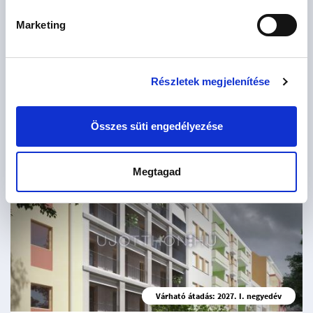
Marketing
Várható átadás: 2028. I. negyedév
Thermal Zugló 5 by Cordia
Részletek megjelenítése
Budapest XIV. kerület, Alsórákos, Fischer István utca 125
2
89 - 141.9 M Ft
43 - 75 m
2 - 3 szoba
Összes süti engedélyezése
Megtagad
6
lakás
Várható átadás: 2027. I. negyedév