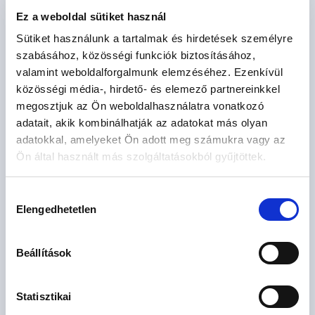
Ez a weboldal sütiket használ
Sütiket használunk a tartalmak és hirdetések személyre
szabásához, közösségi funkciók biztosításához,
valamint weboldalforgalmunk elemzéséhez. Ezenkívül
Várható átadás: 2026. IV. negyedév
közösségi média-, hirdető- és elemező partnereinkkel
megosztjuk az Ön weboldalhasználatra vonatkozó
Telepes24
adatait, akik kombinálhatják az adatokat más olyan
Budapest XIV. kerület, Alsórákos, Telepes utca 24
adatokkal, amelyeket Ön adott meg számukra vagy az
2
117.9 - 152.9 M Ft
59 - 84 m
3 - 4 szoba
Ön által használt más szolgáltatásokból gyűjtöttek.
Hozzájárulás
Elengedhetetlen
kiválasztása
10
lakás
Beállítások
Statisztikai