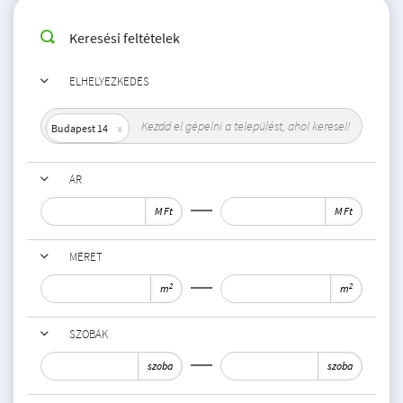
Keresési feltételek
ELHELYEZKEDÉS
Budapest 14
ÁR
M Ft
M Ft
MÉRET
2
2
m
m
SZOBÁK
szoba
szoba