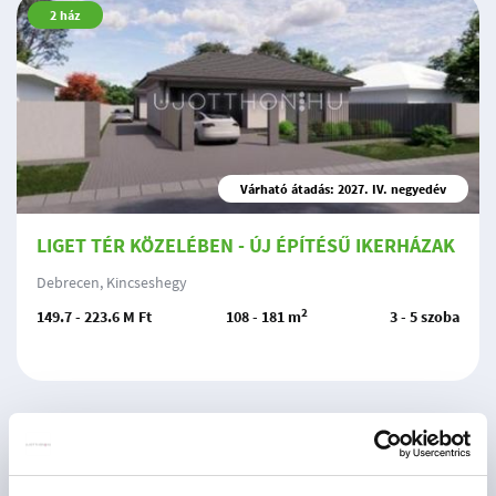
2
ház
Várható átadás: 2027. IV. negyedév
LIGET TÉR KÖZELÉBEN - ÚJ ÉPÍTÉSŰ IKERHÁZAK
Debrecen, Kincseshegy
2
149.7 - 223.6 M Ft
108 - 181 m
3 - 5 szoba
1
ház