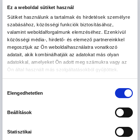
Ez a weboldal sütiket használ
Sütiket használunk a tartalmak és hirdetések személyre
szabásához, közösségi funkciók biztosításához,
valamint weboldalforgalmunk elemzéséhez. Ezenkívül
Várható átadás: 2027. II. negyedév
közösségi média-, hirdető- és elemező partnereinkkel
megosztjuk az Ön weboldalhasználatra vonatkozó
Boda1
adatait, akik kombinálhatják az adatokat más olyan
Debrecen, Alsó-Józsa
adatokkal, amelyeket Ön adott meg számukra vagy az
2
129 M Ft
113 m
4 szoba
Ön által használt más szolgáltatásokból gyűjtöttek.
Hozzájárulás
Elengedhetetlen
kiválasztása
2
ház
Beállítások
Statisztikai