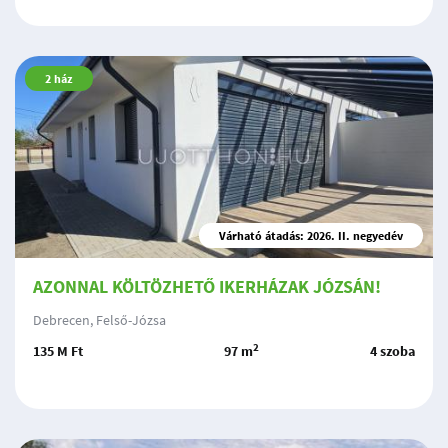
2
ház
Várható átadás: 2026. II. negyedév
AZONNAL KÖLTÖZHETŐ IKERHÁZAK JÓZSÁN!
Debrecen, Felső-Józsa
2
135 M Ft
97 m
4 szoba