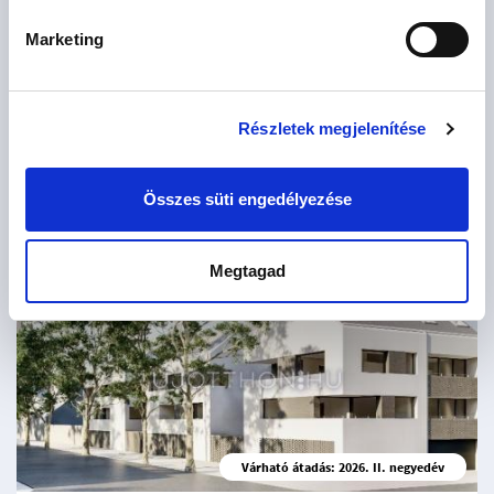
Marketing
Várható átadás: 2027. II. negyedév
Nád 4
Részletek megjelenítése
Debrecen, Fészek Lakópark
2
129 M Ft
145 m
4 szoba
Összes süti engedélyezése
Megtagad
6
lakás
Várható átadás: 2026. II. negyedév