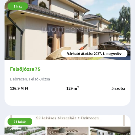
1
ház
Várható átadás: 2027. I. negyedév
Felsőjózsa75
Debrecen, Felső-Józsa
2
136.9 M Ft
129 m
5 szoba
21
lakás