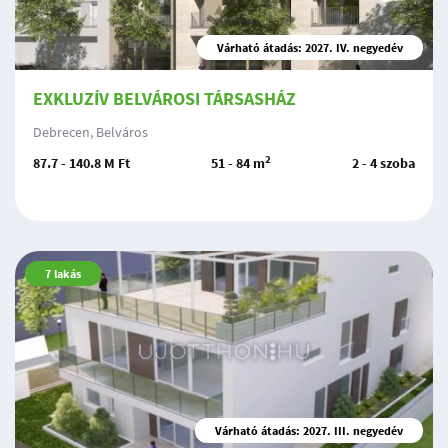
Várható átadás: 2027. IV. negyedév
EXKLUZÍV BELVÁROSI TÁRSASHÁZ
Debrecen, Belváros
2
87.7 - 140.8 M Ft
51 - 84 m
2 - 4 szoba
7
lakás
Várható átadás: 2027. III. negyedév