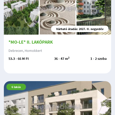
Várható átadás: 2027. II. negyedév
*MO-LE* II. LAKÓPARK
Debrecen, Homokkert
2
53.3 - 66 M Ft
36 - 47 m
1 - 2 szoba
6
lakás