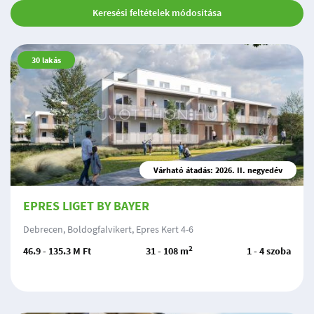
Keresési feltételek módosítása
30
lakás
Várható átadás: 2026. II. negyedév
EPRES LIGET BY BAYER
Debrecen, Boldogfalvikert, Epres Kert 4-6
2
46.9 - 135.3 M Ft
31 - 108 m
1 - 4 szoba