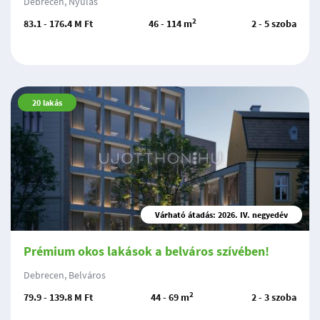
Debrecen, Nyulas
2
83.1 - 176.4 M Ft
46 - 114 m
2 - 5 szoba
20
lakás
Várható átadás: 2026. IV. negyedév
Prémium okos lakások a belváros szívében!
Debrecen, Belváros
2
79.9 - 139.8 M Ft
44 - 69 m
2 - 3 szoba