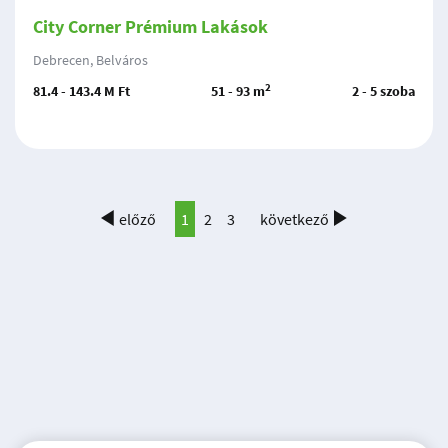
City Corner Prémium Lakások
Debrecen, Belváros
2
81.4 - 143.4 M Ft
51 - 93 m
2 - 5 szoba
előző
1
2
3
következő