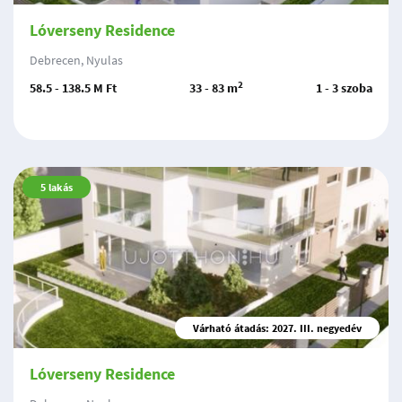
Lóverseny Residence
Debrecen, Nyulas
2
58.5 - 138.5 M Ft
33 - 83 m
1 - 3 szoba
5
lakás
Várható átadás: 2027. III. negyedév
Lóverseny Residence