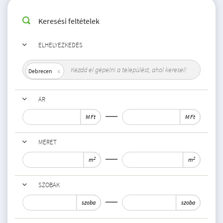
Keresési feltételek
ELHELYEZKEDÉS
Debrecen
ÁR
M Ft
M Ft
MÉRET
2
2
m
m
SZOBÁK
szoba
szoba