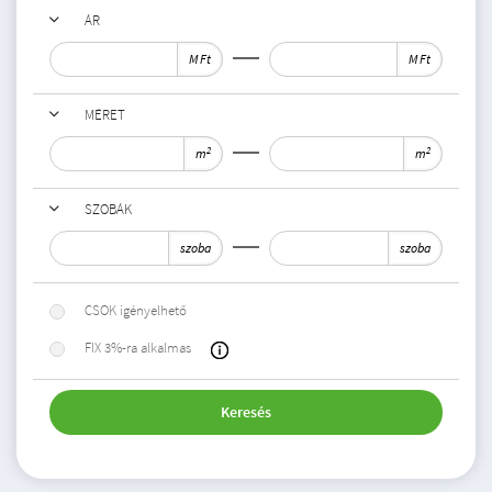
ÁR
M Ft
M Ft
MÉRET
2
2
m
m
SZOBÁK
szoba
szoba
CSOK igényelhető
FIX 3%-ra alkalmas
Keresés