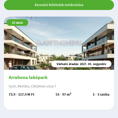
Keresési feltételek módosítása
16
lakás
Várható átadás: 2027. III. negyedév
Arrabona lakópark
Győr, Révfalu, Ciklámen utca 7
2
73.9 - 117.9 M Ft
53 - 97 m
1 - 3 szoba