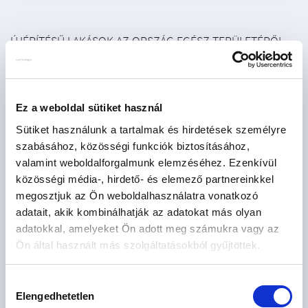
ÚJÉPÍTÉSŰ LAKÁSOK AZ ORSZÁG EGÉSZ TERÜLETÉRŐL
Újépítésű eladó lakás - Abádszalók
2
Újépítésű eladó lakás - Ajka
1
Ez a weboldal sütiket használ
Újépítésű eladó lakás - Alsóörs
2
Sütiket használunk a tartalmak és hirdetések személyre
Újépítésű eladó lakás - Aszófő
2
szabásához, közösségi funkciók biztosításához,
Újépítésű eladó lakás - Balatonakarattya
2
valamint weboldalforgalmunk elemzéséhez. Ezenkívül
közösségi média-, hirdető- és elemező partnereinkkel
Újépítésű eladó lakás - Balatonalmádi
1
megosztjuk az Ön weboldalhasználatra vonatkozó
Újépítésű eladó lakás - Balatonföldvár
2
adatait, akik kombinálhatják az adatokat más olyan
adatokkal, amelyeket Ön adott meg számukra vagy az
Újépítésű eladó lakás - Balatonfüred
5
Ön által használt más szolgáltatásokból gyűjtöttek.
Újépítésű eladó lakás - Balatonlelle
4
Újépítésű eladó lakás - Balatonszemes
4
Hozzájárulás
Elengedhetetlen
kiválasztása
Újépítésű eladó lakás - Balatonudvari
1