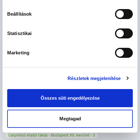
Újépítésű eladó lakás - Balogunyom
1
Beállítások
Újépítésű eladó lakás - Beled
1
Újépítésű eladó lakás - Budapest I. kerület
1
Statisztikai
Újépítésű eladó lakás - Budapest II. kerület
5
Újépítésű eladó lakás - Budapest III. kerület
10
Marketing
Újépítésű eladó lakás - Budapest IV. kerület
1
Újépítésű eladó lakás - Budapest VI. kerület
7
Részletek megjelenítése
Újépítésű eladó lakás - Budapest VII. kerület
5
Újépítésű eladó lakás - Budapest VIII. kerület
5
Összes süti engedélyezése
Újépítésű eladó lakás - Budapest IX. kerület
9
Újépítésű eladó lakás - Budapest X. kerület
3
Megtagad
Újépítésű eladó lakás - Budapest XI. kerület
20
Újépítésű eladó lakás - Budapest XII. kerület
3