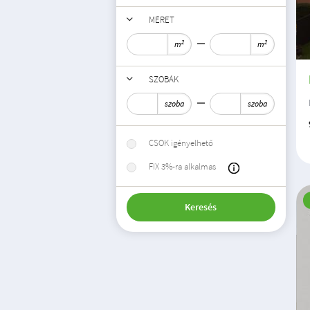
MÉRET
2
2
m
m
SZOBÁK
szoba
szoba
CSOK igényelhető
FIX 3%-ra alkalmas
Keresés