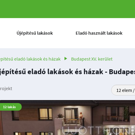
Újépítésű lakások
Eladó használt lakások
építésű eladó lakások és házak
Budapest XV. kerület
jépítésű eladó lakások és házak - Budapes
rojekt
12
lakás