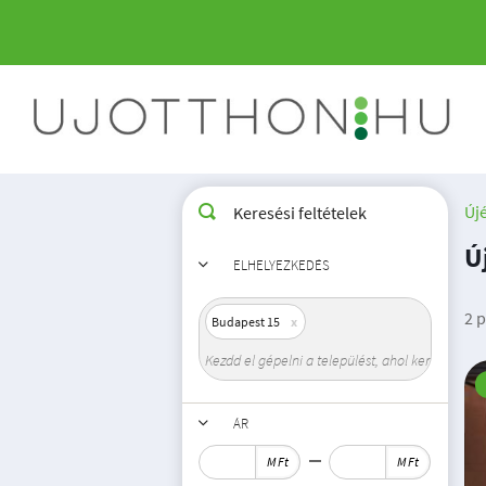
Új
Keresési feltételek
Ú
ELHELYEZKEDÉS
2 p
Budapest 15
ÁR
M Ft
M Ft