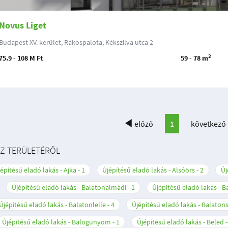
Novus Liget
Budapest XV. kerület, Rákospalota, Kékszilva utca 2
2
75.9 - 108 M Ft
59 - 78 m
előző
1
következő
SZ TERÜLETÉRŐL
építésű eladó lakás - Ajka
1
Újépítésű eladó lakás - Alsóörs
2
Új
Újépítésű eladó lakás - Balatonalmádi
1
Újépítésű eladó lakás - 
Újépítésű eladó lakás - Balatonlelle
4
Újépítésű eladó lakás - Balato
Újépítésű eladó lakás - Balogunyom
1
Újépítésű eladó lakás - Beled