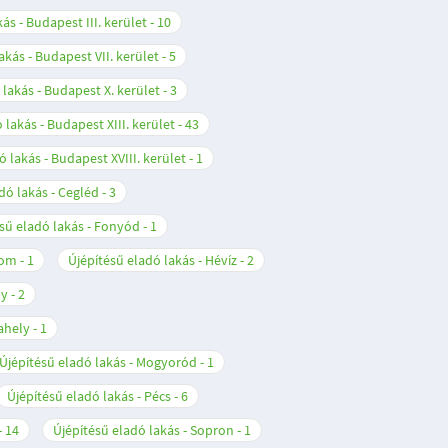
ás - Budapest III. kerület
10
akás - Budapest VII. kerület
5
 lakás - Budapest X. kerület
3
 lakás - Budapest XIII. kerület
43
ó lakás - Budapest XVIII. kerület
1
dó lakás - Cegléd
3
sű eladó lakás - Fonyód
1
lom
1
Újépítésű eladó lakás - Hévíz
2
ly
2
ahely
1
Újépítésű eladó lakás - Mogyoród
1
Újépítésű eladó lakás - Pécs
6
14
Újépítésű eladó lakás - Sopron
1