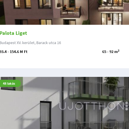
Palota Liget
Budapest XV. kerület, Barack utca 16
2
93.4 - 154.6 M Ft
65 - 92 m
48
lakás