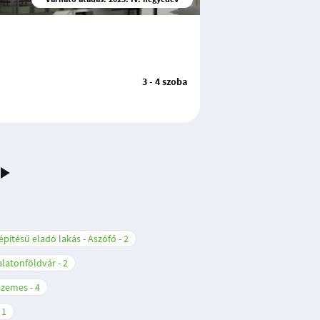
3 - 4 szoba
építésű eladó lakás - Aszófő
2
Balatonföldvár
2
nszemes
4
1