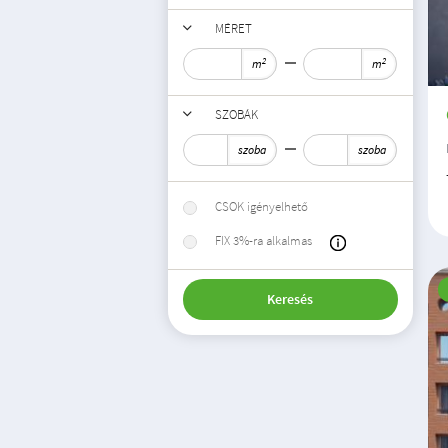
MÉRET
2
2
m
m
SZOBÁK
szoba
szoba
CSOK igényelhető
FIX 3%-ra alkalmas
Keresés