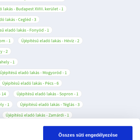
ó lakás - Budapest XVIII. kerület
1
dó lakás - Cegléd
3
sű eladó lakás - Fonyód
1
lom
1
Újépítésű eladó lakás - Hévíz
2
ly
2
ahely
1
Újépítésű eladó lakás - Mogyoród
1
Újépítésű eladó lakás - Pécs
6
14
Újépítésű eladó lakás - Sopron
1
ely
1
Újépítésű eladó lakás - Téglás
3
Újépítésű eladó lakás - Zamárdi
1
Összes süti engedélyezése