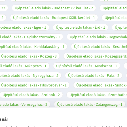
22
Újépítésű eladó lakás - Budapest XV. kerület
2
Újépítésű elad
2
Újépítésű eladó lakás - Budapest XXIII. kerület
1
Újépítésű ela
építésű eladó lakás - Eger
1
Újépítésű eladó lakás - Érd
1
Újépíté
ű eladó lakás - Hajdúböszörmény
1
Újépítésű eladó lakás - Hegyesha
építésű eladó lakás - Kehidakustány
1
Újépítésű eladó lakás - Keszthe
Újépítésű eladó lakás - Kőszeg
3
Újépítésű eladó lakás - Kőszegszerd
ű eladó lakás - Mikepércs
1
Újépítésű eladó lakás - Mindszent
1
pítésű eladó lakás - Nyíregyháza
5
Újépítésű eladó lakás - Paks
2
Újépítésű eladó lakás - Pilisvörösvár
1
Újépítésű eladó lakás - Siófok
Újépítésű eladó lakás - Szolnok
2
Újépítésű eladó lakás - Szombath
eladó lakás - Veresegyház
2
Újépítésű eladó lakás - Zalaegerszeg
1
znál