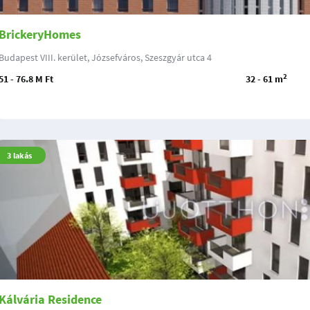
BrickeryHomes
Budapest VIII. kerület, Józsefváros, Szeszgyár utca 4
2
51 - 76.8 M Ft
32 - 61 m
3
lakás
Kálvária Residence