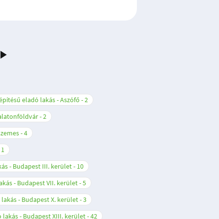
építésű eladó lakás - Aszófő
2
Balatonföldvár
2
nszemes
4
1
ás - Budapest III. kerület
10
akás - Budapest VII. kerület
5
 lakás - Budapest X. kerület
3
 lakás - Budapest XIII. kerület
42