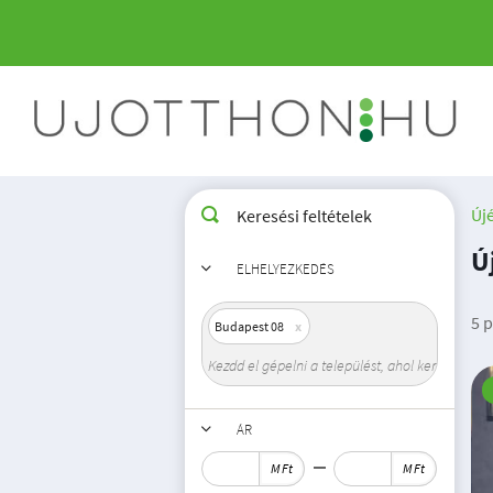
Új
Keresési feltételek
Ú
ELHELYEZKEDÉS
5 p
Budapest 08
ÁR
M Ft
M Ft