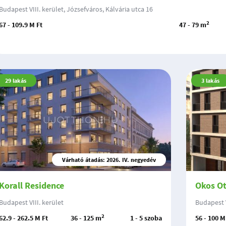
Budapest VIII. kerület, Józsefváros, Kálvária utca 16
2
67 - 109.9 M Ft
47 - 79 m
29
lakás
3
lakás
Várható átadás: 2026. IV. negyedév
Korall Residence
Okos Ot
Budapest VIII. kerület
Budapest V
2
62.9 - 262.5 M Ft
36 - 125 m
1 - 5 szoba
56 - 100 M