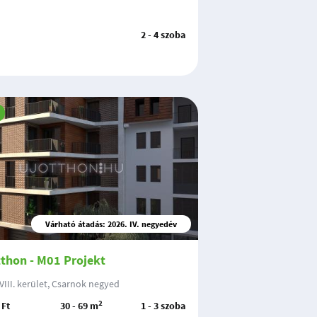
2 - 4 szoba
Várható átadás: 2026. IV. negyedév
thon - M01 Projekt
III. kerület, Csarnok negyed
2
 Ft
30 - 69 m
1 - 3 szoba