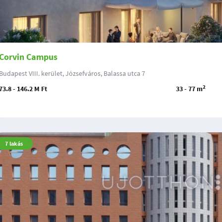
Corvin Campus
Budapest VIII. kerület, Józsefváros, Balassa utca 7
2
73.8 - 146.2 M Ft
33 - 77 m
7
lakás