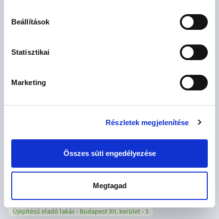
Újépítésű eladó lakás - Balogunyom
1
Beállítások
Újépítésű eladó lakás - Beled
1
Újépítésű eladó lakás - Budapest I. kerület
1
Statisztikai
Újépítésű eladó lakás - Budapest II. kerület
5
Újépítésű eladó lakás - Budapest III. kerület
10
Marketing
Újépítésű eladó lakás - Budapest IV. kerület
1
Újépítésű eladó lakás - Budapest VI. kerület
7
Részletek megjelenítése
Újépítésű eladó lakás - Budapest VII. kerület
5
Újépítésű eladó lakás - Budapest VIII. kerület
4
Összes süti engedélyezése
Újépítésű eladó lakás - Budapest IX. kerület
7
Újépítésű eladó lakás - Budapest X. kerület
2
Megtagad
Újépítésű eladó lakás - Budapest XI. kerület
20
Újépítésű eladó lakás - Budapest XII. kerület
3