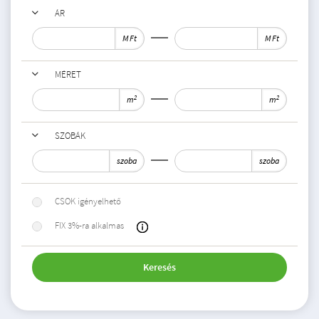
ÁR
M Ft
M Ft
MÉRET
2
2
m
m
SZOBÁK
szoba
szoba
CSOK igényelhető
FIX 3%-ra alkalmas
Keresés