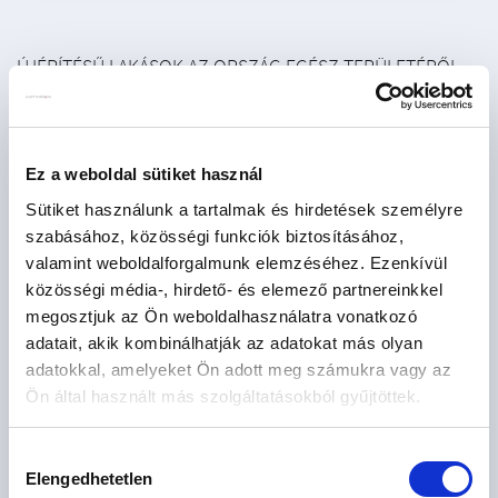
ÚJÉPÍTÉSŰ LAKÁSOK AZ ORSZÁG EGÉSZ TERÜLETÉRŐL
Újépítésű eladó lakás - Abádszalók
2
Újépítésű eladó lakás - Ajka
1
Ez a weboldal sütiket használ
Újépítésű eladó lakás - Alsóörs
2
Sütiket használunk a tartalmak és hirdetések személyre
Újépítésű eladó lakás - Aszófő
2
szabásához, közösségi funkciók biztosításához,
Újépítésű eladó lakás - Balatonakarattya
2
valamint weboldalforgalmunk elemzéséhez. Ezenkívül
közösségi média-, hirdető- és elemező partnereinkkel
Újépítésű eladó lakás - Balatonalmádi
1
megosztjuk az Ön weboldalhasználatra vonatkozó
Újépítésű eladó lakás - Balatonföldvár
2
adatait, akik kombinálhatják az adatokat más olyan
adatokkal, amelyeket Ön adott meg számukra vagy az
Újépítésű eladó lakás - Balatonfüred
5
Ön által használt más szolgáltatásokból gyűjtöttek.
Újépítésű eladó lakás - Balatonlelle
4
Újépítésű eladó lakás - Balatonszemes
3
Hozzájárulás
Elengedhetetlen
kiválasztása
Újépítésű eladó lakás - Balatonudvari
1