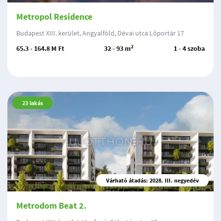
Metropol Residence
Budapest XIII. kerület, Angyalföld, Dévai utca Lőportár 17
2
65.3 - 164.8 M Ft
32 - 93 m
1 - 4 szoba
23
lakás
Várható átadás: 2028. III. negyedév
Metrodom Beat 2.