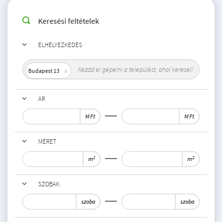
Keresési feltételek
ELHELYEZKEDÉS
Budapest 13
ÁR
M Ft
M Ft
MÉRET
2
2
m
m
SZOBÁK
szoba
szoba