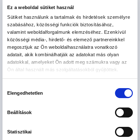
Ez a weboldal sütiket használ
Sütiket használunk a tartalmak és hirdetések személyre
szabásához, közösségi funkciók biztosításához,
valamint weboldalforgalmunk elemzéséhez. Ezenkívül
Várható átadás: 2028. I. negyedév
közösségi média-, hirdető- és elemező partnereinkkel
megosztjuk az Ön weboldalhasználatra vonatkozó
Dagály Park III. ütem
adatait, akik kombinálhatják az adatokat más olyan
Budapest XIII. kerület, Vizafogó, Jakab József utca 23
adatokkal, amelyeket Ön adott meg számukra vagy az
2
67.7 - 184.8 M Ft
33 - 90 m
1 - 4 szoba
Ön által használt más szolgáltatásokból gyűjtöttek.
Hozzájárulás
Elengedhetetlen
kiválasztása
25
lakás
Beállítások
Statisztikai