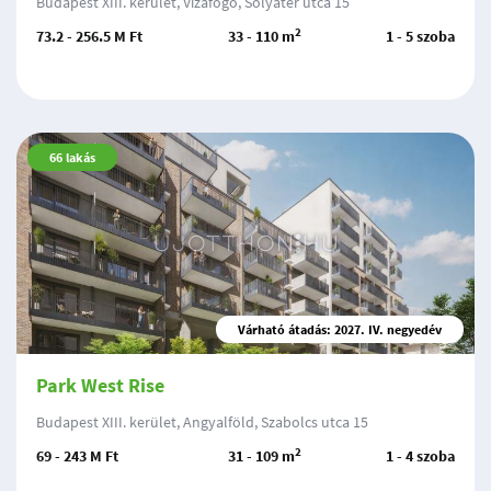
Budapest XIII. kerület, Vizafogó, Sólyatér utca 15
2
73.2 - 256.5 M Ft
33 - 110 m
1 - 5 szoba
66
lakás
Várható átadás: 2027. IV. negyedév
Park West Rise
Budapest XIII. kerület, Angyalföld, Szabolcs utca 15
2
69 - 243 M Ft
31 - 109 m
1 - 4 szoba