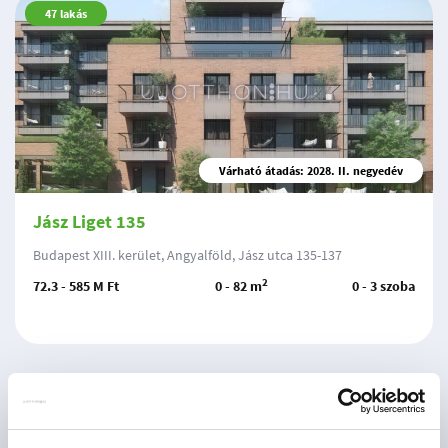
47
lakás
Várható átadás: 2028. II. negyedév
Jász Liget 135
Budapest XIII. kerület, Angyalföld, Jász utca 135-137
2
72.3 - 585 M Ft
0 - 82 m
0 - 3 szoba
10
lakás