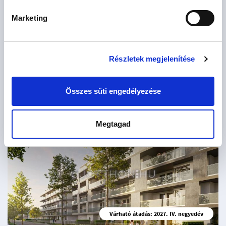
Marketing
Várható átadás: 2027. III. negyedév
OLIVE Club House by Astora
Részletek megjelenítése
Budapest XIII. kerület, Angyalföld, Szent László út 106
2
74.5 - 220.8 M Ft
39 - 126 m
1 - 5 szoba
Összes süti engedélyezése
Megtagad
28
lakás
Várható átadás: 2027. IV. negyedév