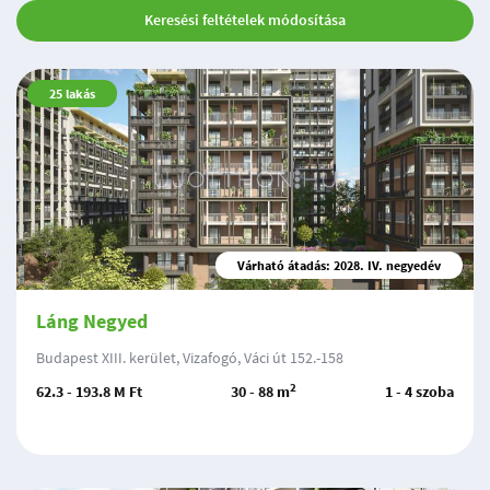
Keresési feltételek módosítása
25
lakás
Várható átadás: 2028. IV. negyedév
Láng Negyed
Budapest XIII. kerület, Vizafogó, Váci út 152.-158
2
62.3 - 193.8 M Ft
30 - 88 m
1 - 4 szoba