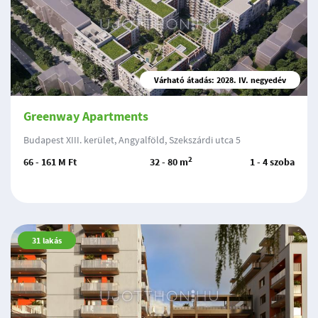
Várható átadás: 2028. IV. negyedév
Greenway Apartments
Budapest XIII. kerület, Angyalföld, Szekszárdi utca 5
2
66 - 161 M Ft
32 - 80 m
1 - 4 szoba
31
lakás