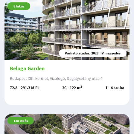
8
lakás
Várható átadás: 2028. IV. negyedév
Beluga Garden
Budapest XIII. kerület, Vizafogó, Dagálysétány utca 4
2
72.8 - 291.3 M Ft
36 - 122 m
1 - 4 szoba
138
lakás