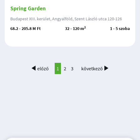
Spring Garden
Budapest XIII. kerület, Angyalföld, Szent László utca 120-126
2
68.2 - 205.8 M Ft
32 - 120 m
1 - 5 szoba
előző
1
2
3
következő