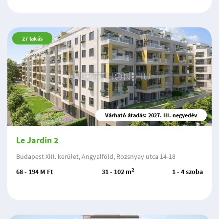
27
lakás
Várható átadás: 2027. III. negyedév
Le Jardin 2
Budapest XIII. kerület, Angyalföld, Rozsnyay utca 14-18
2
68 - 194 M Ft
31 - 102 m
1 - 4 szoba