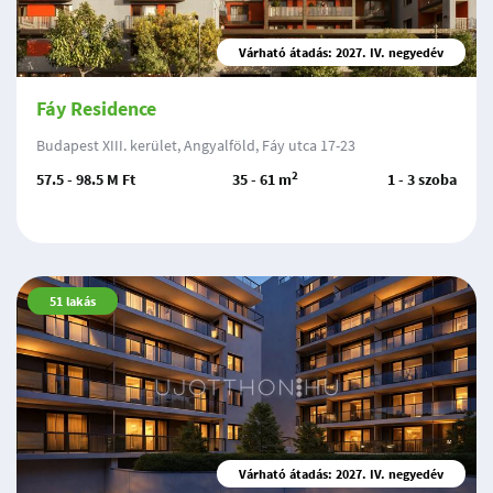
Várható átadás: 2027. IV. negyedév
Fáy Residence
Budapest XIII. kerület, Angyalföld, Fáy utca 17-23
2
57.5 - 98.5 M Ft
35 - 61 m
1 - 3 szoba
51
lakás
Várható átadás: 2027. IV. negyedév