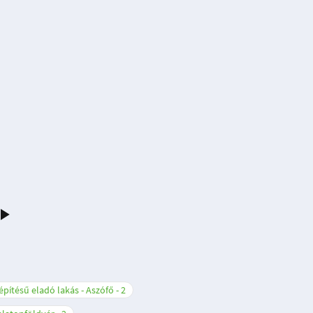
építésű eladó lakás - Aszófő
2