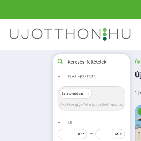
Új
Keresési feltételek
Ú
ELHELYEZKEDÉS
1 p
Balatonudvari
ÁR
M Ft
M Ft