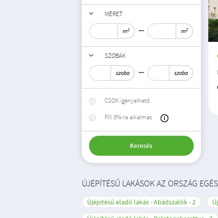
MÉRET
2
2
m
m
SZOBÁK
szoba
szoba
CSOK igényelhető
FIX 3%-ra alkalmas
Keresés
ÚJÉPÍTÉSŰ LAKÁSOK AZ ORSZÁG EGÉ
Újépítésű eladó lakás - Abádszalók
2
Új