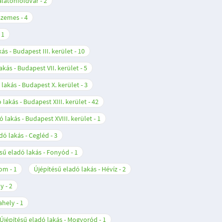
Balatonföldvár
2
nszemes
4
1
ás - Budapest III. kerület
10
akás - Budapest VII. kerület
5
 lakás - Budapest X. kerület
3
 lakás - Budapest XIII. kerület
42
ó lakás - Budapest XVIII. kerület
1
dó lakás - Cegléd
3
sű eladó lakás - Fonyód
1
lom
1
Újépítésű eladó lakás - Hévíz
2
ly
2
ahely
1
Újépítésű eladó lakás - Mogyoród
1