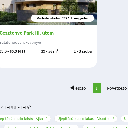
Várható átadás: 2027. I. negyedév
Gesztenye Park III. ütem
Balatonudvari, Fövenyes
2
69.9 - 89.9 M Ft
39 - 56 m
2 - 3 szoba
előző
1
következő
SZ TERÜLETÉRŐL
építésű eladó lakás - Ajka
1
Újépítésű eladó lakás - Alsóörs
2
Új