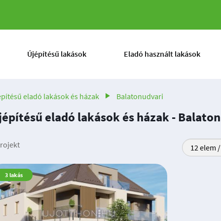
Újépítésű lakások
Eladó használt lakások
építésű eladó lakások és házak
Balatonudvari
jépítésű eladó lakások és házak - Balato
rojekt
3
lakás