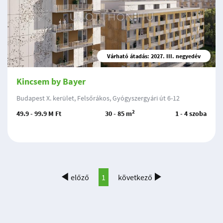
Várható átadás: 2027. III. negyedév
Kincsem by Bayer
Budapest X. kerület, Felsőrákos, Gyógyszergyári út 6-12
2
49.9 - 99.9 M Ft
30 - 85 m
1 - 4 szoba
előző
1
következő