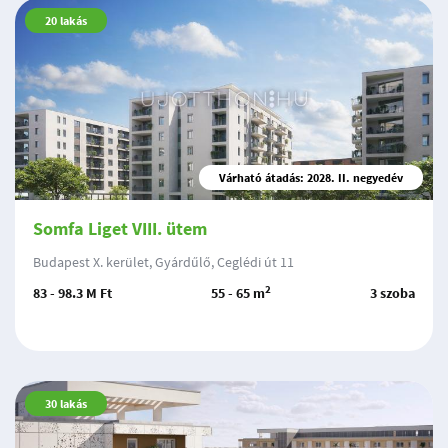
20
lakás
Várható átadás: 2028. II. negyedév
Somfa Liget VIII. ütem
Budapest X. kerület, Gyárdűlő, Ceglédi út 11
2
83 - 98.3 M Ft
55 - 65 m
3 szoba
30
lakás