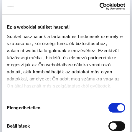
2
2
m
m
SZOBÁK
Ez a weboldal sütiket használ
szoba
szoba
Sütiket használunk a tartalmak és hirdetések személyre
szabásához, közösségi funkciók biztosításához,
CSOK igényelhető
valamint weboldalforgalmunk elemzéséhez. Ezenkívül
FIX 3%-ra alkalmas
közösségi média-, hirdető- és elemező partnereinkkel
megosztjuk az Ön weboldalhasználatra vonatkozó
adatait, akik kombinálhatják az adatokat más olyan
Keresés
adatokkal, amelyeket Ön adott meg számukra vagy az
Ön által használt más szolgáltatásokból gyűjtöttek.
Hozzájárulás
Elengedhetetlen
kiválasztása
ÚJÉPÍTÉSŰ LAKÁSOK AZ ORSZÁG EGÉSZ TERÜLETÉRŐL
Újépítésű eladó lakás - Abádszalók
2
Beállítások