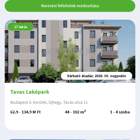
Keresési feltételek módosítása
27
lakás
Várható átadás: 2030. III. negyedév
Tavas Lakópark
Budapest X. kerület, Újhegy, Tavas utca 11
2
62.9 - 134.9 M Ft
44 - 102 m
1 - 4 szoba