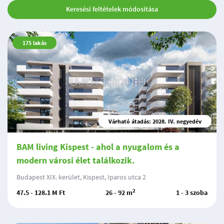
Keresési feltételek módosítása
175
lakás
Várható átadás: 2028. IV. negyedév
BAM living Kispest - ahol a nyugalom és a
modern városi élet találkozik.
Budapest XIX. kerület, Kispest, Iparos utca 2
2
47.5 - 128.1 M Ft
26 - 92 m
1 - 3 szoba