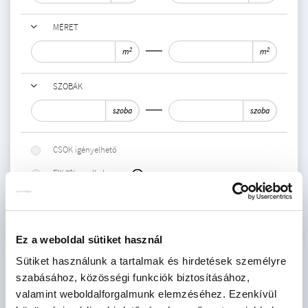
MÉRET
2
2
m
m
SZOBÁK
szoba
szoba
CSOK igényelhető
FIX 3%-ra alkalmas
Keresés
Ez a weboldal sütiket használ
Sütiket használunk a tartalmak és hirdetések személyre
szabásához, közösségi funkciók biztosításához,
valamint weboldalforgalmunk elemzéséhez. Ezenkívül
ÚJÉPÍTÉSŰ LAKÁSOK AZ ORSZÁG EGÉSZ TERÜLETÉRŐL