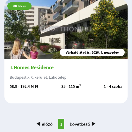
80
lakás
Várható átadás: 2026. I. negyedév
T.Homes Residence
Budapest XIX. kerület, Lakótelep
2
58.9 - 192.4 M Ft
35 - 115 m
1 - 4 szoba
előző
1
következő