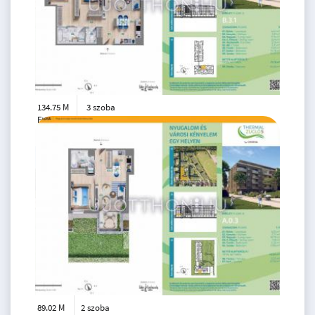
134.75 M
3 szoba
Ft
3. emelet
2
72 m
89.02 M
2 szoba