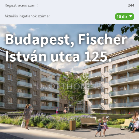
Regisztrációs szám:
244
Aktuális ingatlanok száma:
10 db
Budapest, Fischer
István utca 125.