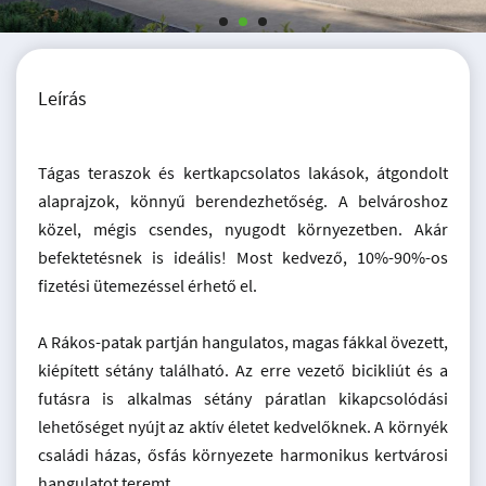
Leírás
Tágas teraszok és kertkapcsolatos lakások, átgondolt
alaprajzok, könnyű berendezhetőség. A belvároshoz
közel, mégis csendes, nyugodt környezetben. Akár
befektetésnek is ideális! Most kedvező, 10%-90%-os
fizetési ütemezéssel érhető el.
A Rákos-patak partján hangulatos, magas fákkal övezett,
kiépített sétány található. Az erre vezető bicikliút és a
futásra is alkalmas sétány páratlan kikapcsolódási
lehetőséget nyújt az aktív életet kedvelőknek. A környék
családi házas, ősfás környezete harmonikus kertvárosi
hangulatot teremt.