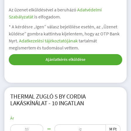
Az üzenet elküldésével a beruházó
Adatvédelmi
Szabályzatát
is elfogadom.
* A kérdésre „Igen” válasz bejelölése esetén, az „Üzenet
küldése” gombra kattintva kijelentem, hogy az OTP Bank
Nyrt.
Adatkezelési tájékoztatójának
tartalmát
megismertem és tudomásul vettem.
Ajánlatkérés elküldése
THERMAL ZUGLÓ 5 BY CORDIA
LAKÁSKÍNÁLAT - 10 INGATLAN
Ár
M Ft