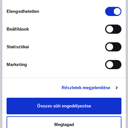
Hozzájárulás
Elengedhetetlen
kiválasztása
Beállítások
135.53 M
3 szoba
Ft
földszint
2
CSOK igényelhető
71 m
Statisztikai
Marketing
Részletek megjelenítése
Összes süti engedélyezése
134.85 M
3 szoba
Ft
2. emelet
2
69 m
Megtagad