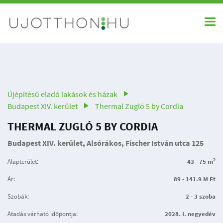
Újépítésű eladó lakások és házak
Budapest XIV. kerület
Thermal Zugló 5 by Cordia
THERMAL ZUGLÓ 5 BY CORDIA
Budapest XIV. kerület, Alsórákos, Fischer István utca 125
2
Alapterület:
43 - 75 m
Ár:
89 - 141.9 M Ft
Szobák:
2 - 3 szoba
Átadás várható időpontja:
2028. I. negyedév