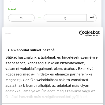
Méret
2
m
Szoba
db
CSOK igényelhető
Ez a weboldal sütiket használ
Szűrés
Sütiket használunk a tartalmak és hirdetések személyre
szabásához, közösségi funkciók biztosításához,
valamint weboldalforgalmunk elemzéséhez. Ezenkívül
CSOK igényelhető
közösségi média-, hirdető- és elemező partnereinkkel
megosztjuk az Ön weboldalhasználatra vonatkozó
adatait, akik kombinálhatják az adatokat más olyan
adatokkal, amelyeket Ön adott meg számukra vagy az
Ön által használt más szolgáltatásokból gyűjtöttek.