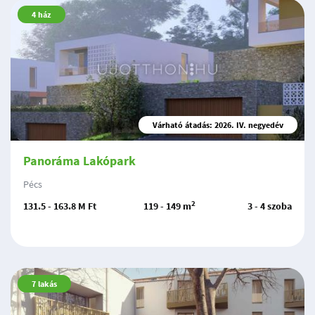
4
ház
Várható átadás: 2026. IV. negyedév
Panoráma Lakópark
Pécs
2
131.5 - 163.8 M Ft
119 - 149 m
3 - 4 szoba
7
lakás