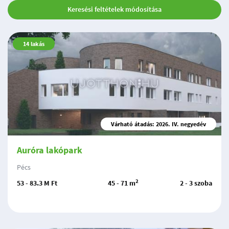
Keresési feltételek módosítása
14
lakás
Várható átadás: 2026. IV. negyedév
Auróra lakópark
Pécs
2
53 - 83.3 M Ft
45 - 71 m
2 - 3 szoba