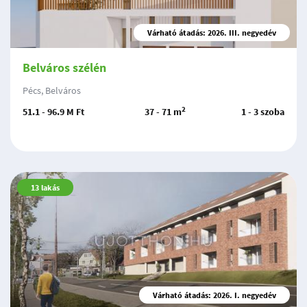
Várható átadás: 2026. III. negyedév
Belváros szélén
Pécs, Belváros
2
51.1 - 96.9 M Ft
37 - 71 m
1 - 3 szoba
13
lakás
Várható átadás: 2026. I. negyedév