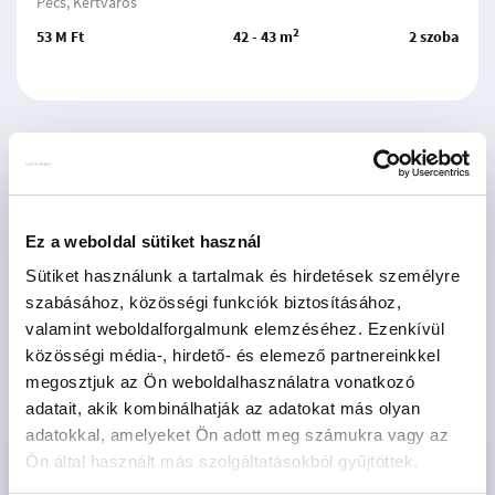
Pécs, Kertváros
2
53 M Ft
42 - 43 m
2 szoba
előző
1
következő
Ez a weboldal sütiket használ
Sütiket használunk a tartalmak és hirdetések személyre
szabásához, közösségi funkciók biztosításához,
valamint weboldalforgalmunk elemzéséhez. Ezenkívül
közösségi média-, hirdető- és elemező partnereinkkel
megosztjuk az Ön weboldalhasználatra vonatkozó
adatait, akik kombinálhatják az adatokat más olyan
adatokkal, amelyeket Ön adott meg számukra vagy az
Ön által használt más szolgáltatásokból gyűjtöttek.
Keresési feltételek