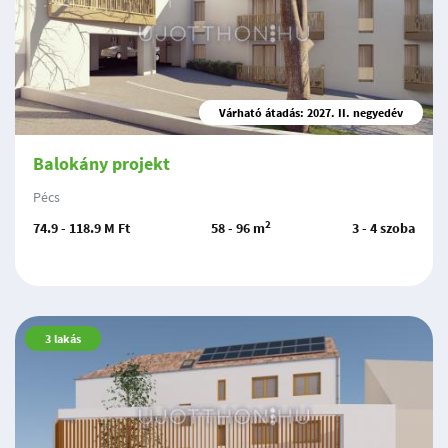
Várható átadás: 2027. II. negyedév
Balokány projekt
Pécs
2
74.9 - 118.9 M Ft
58 - 96 m
3 - 4 szoba
3
lakás