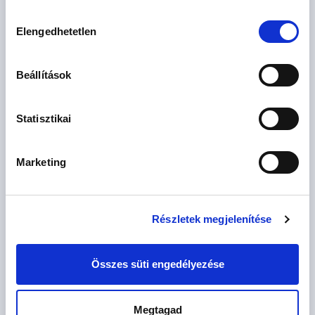
Hozzájárulás
ELHELYEZKEDÉS
Elengedhetetlen
kiválasztása
Pécs
Beállítások
ÁR
Statisztikai
M Ft
M Ft
MÉRET
Marketing
2
2
m
m
Részletek megjelenítése
SZOBÁK
szoba
szoba
Összes süti engedélyezése
CSOK igényelhető
FIX 3%-ra alkalmas
Megtagad