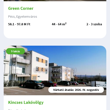
Green Corner
Pécs, Egyetemváros
2
58.1 - 97.8 M Ft
44 - 64 m
2 - 3 szoba
9
lakás
Várható átadás: 2026. IV. negyedév
Kincses Lakóvölgy