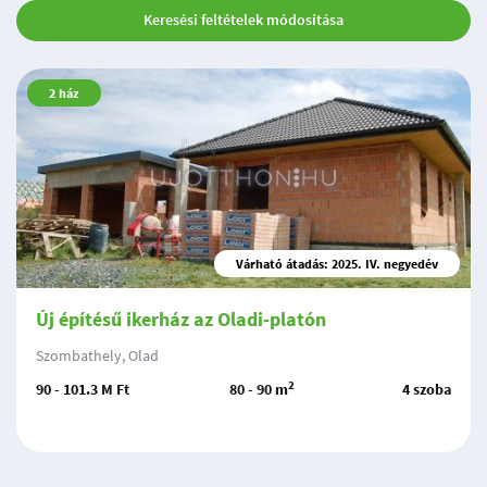
Keresési feltételek módosítása
2
ház
Várható átadás: 2025. IV. negyedév
Új építésű ikerház az Oladi-platón
Szombathely, Olad
2
90 - 101.3 M Ft
80 - 90 m
4 szoba