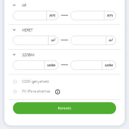
ÁR
M Ft
M Ft
MÉRET
2
2
m
m
SZOBÁK
szoba
szoba
CSOK igényelhető
FIX 3%-ra alkalmas
Keresés