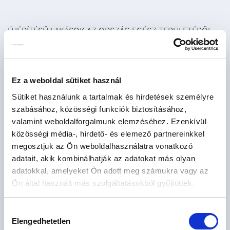
ÚJÉPÍTÉSŰ LAKÁSOK AZ ORSZÁG EGÉSZ TERÜLETÉRŐL
Újépítésű eladó lakás - Abádszalók
2
Újépítésű eladó lakás - Ajka
1
Ez a weboldal sütiket használ
Újépítésű eladó lakás - Alsóörs
2
Sütiket használunk a tartalmak és hirdetések személyre
Újépítésű eladó lakás - Aszófő
2
szabásához, közösségi funkciók biztosításához,
Újépítésű eladó lakás - Balatonakarattya
2
valamint weboldalforgalmunk elemzéséhez. Ezenkívül
közösségi média-, hirdető- és elemező partnereinkkel
Újépítésű eladó lakás - Balatonalmádi
1
megosztjuk az Ön weboldalhasználatra vonatkozó
Újépítésű eladó lakás - Balatonföldvár
2
adatait, akik kombinálhatják az adatokat más olyan
adatokkal, amelyeket Ön adott meg számukra vagy az
Újépítésű eladó lakás - Balatonfüred
6
Ön által használt más szolgáltatásokból gyűjtöttek.
Újépítésű eladó lakás - Balatonlelle
4
Újépítésű eladó lakás - Balatonszemes
4
Hozzájárulás
Elengedhetetlen
kiválasztása
Újépítésű eladó lakás - Balatonudvari
1