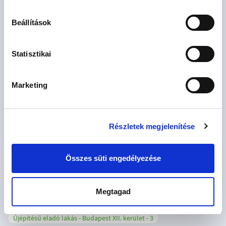
Újépítésű eladó lakás - Balogunyom
1
Beállítások
Újépítésű eladó lakás - Beled
1
Újépítésű eladó lakás - Budapest I. kerület
1
Statisztikai
Újépítésű eladó lakás - Budapest II. kerület
5
Újépítésű eladó lakás - Budapest III. kerület
10
Marketing
Újépítésű eladó lakás - Budapest IV. kerület
1
Újépítésű eladó lakás - Budapest VI. kerület
7
Részletek megjelenítése
Újépítésű eladó lakás - Budapest VII. kerület
5
Újépítésű eladó lakás - Budapest VIII. kerület
5
Összes süti engedélyezése
Újépítésű eladó lakás - Budapest IX. kerület
9
Újépítésű eladó lakás - Budapest X. kerület
3
Megtagad
Újépítésű eladó lakás - Budapest XI. kerület
21
Újépítésű eladó lakás - Budapest XII. kerület
3