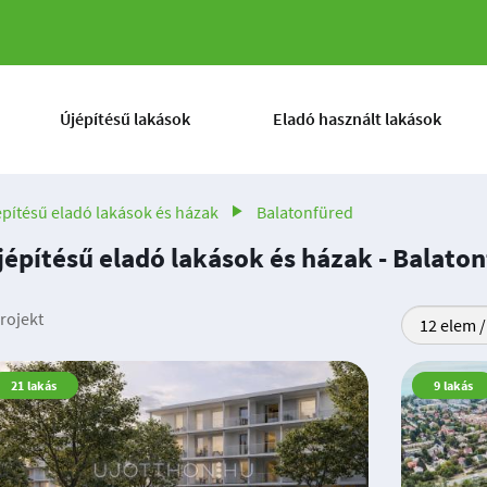
Újépítésű lakások
Eladó használt lakások
építésű eladó lakások és házak
Balatonfüred
jépítésű eladó lakások és házak - Balato
rojekt
21
lakás
9
lakás