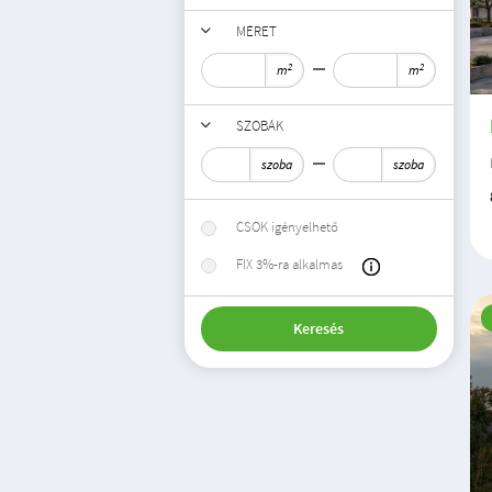
MÉRET
2
2
m
m
SZOBÁK
szoba
szoba
CSOK igényelhető
FIX 3%-ra alkalmas
Keresés