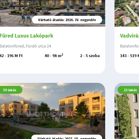
Várható átadás: 2026. IV. negyedév
Füred Luxus Lakópark
Vadvirá
Balatonfüred, Fürdő utca 24
Balatonfür
2
82 - 196 M Ft
40 - 98 m
2 - 5 szoba
143 - 519 
59
lakás
23
lakás
Várható átadás: 2027. III. negyedév