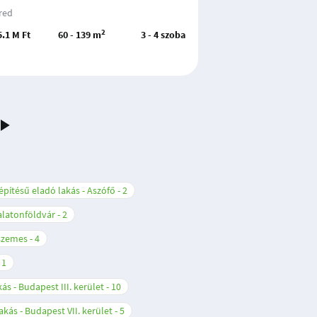
red
2
5.1 M Ft
60 - 139 m
3 - 4 szoba
építésű eladó lakás - Aszófő
2
Balatonföldvár
2
nszemes
4
1
ás - Budapest III. kerület
10
akás - Budapest VII. kerület
5