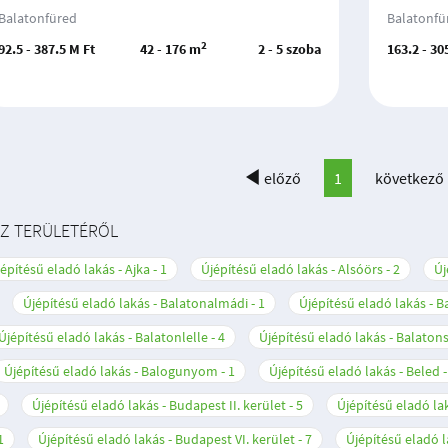
Balatonfüred
Balatonfü
2
92.5 - 387.5 M Ft
42 - 176 m
2 - 5 szoba
163.2 - 30
előző
1
következő
SZ TERÜLETÉRŐL
építésű eladó lakás - Ajka
1
Újépítésű eladó lakás - Alsóörs
2
Új
Újépítésű eladó lakás - Balatonalmádi
1
Újépítésű eladó lakás - 
Újépítésű eladó lakás - Balatonlelle
4
Újépítésű eladó lakás - Balato
Újépítésű eladó lakás - Balogunyom
1
Újépítésű eladó lakás - Beled
Újépítésű eladó lakás - Budapest II. kerület
5
Újépítésű eladó lak
1
Újépítésű eladó lakás - Budapest VI. kerület
7
Újépítésű eladó l