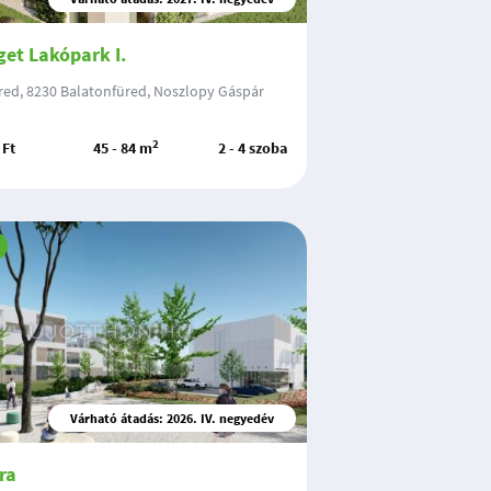
get Lakópark I.
red, 8230 Balatonfüred, Noszlopy Gáspár
2
 Ft
45 - 84 m
2 - 4 szoba
Várható átadás: 2026. IV. negyedév
ra