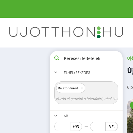
Új
Keresési feltételek
Ú
ELHELYEZKEDÉS
6 p
Balatonfüred
ÁR
M Ft
M Ft