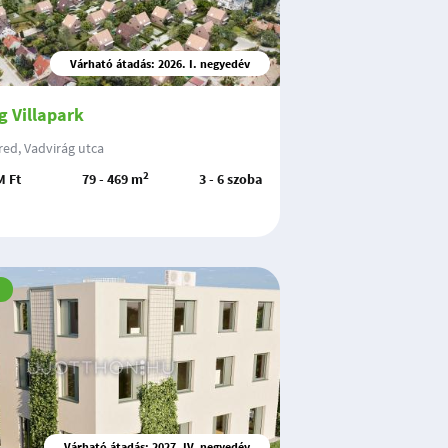
Várható átadás: 2026. I. negyedév
g Villapark
ed, Vadvirág utca
2
M Ft
79 - 469 m
3 - 6 szoba
Várható átadás: 2027. IV. negyedév