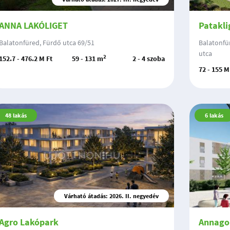
ANNA LAKÓLIGET
Patakli
Balatonfüred, Fürdő utca 69/51
Balatonfü
utca
2
152.7 - 476.2 M Ft
59 - 131 m
2 - 4 szoba
72 - 155 M
48
lakás
6
lakás
Várható átadás: 2026. II. negyedév
Agro Lakópark
Annago