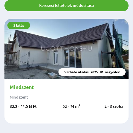
Keresési feltételek módosítása
2
lakás
Várható átadás: 2025. IV. negyedév
Mindszent
Mindszent
2
32.2 - 44.5 M Ft
52 - 74 m
2 - 3 szoba