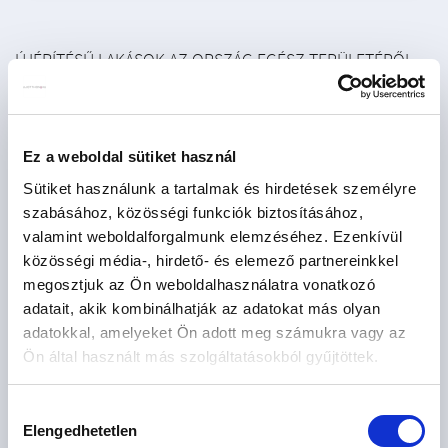
ÚJÉPÍTÉSŰ LAKÁSOK AZ ORSZÁG EGÉSZ TERÜLETÉRŐL
Újépítésű eladó lakás - Abádszalók
2
Újépítésű eladó lakás - Ajka
1
Ez a weboldal sütiket használ
Újépítésű eladó lakás - Alsóörs
2
Sütiket használunk a tartalmak és hirdetések személyre
Újépítésű eladó lakás - Aszófő
2
szabásához, közösségi funkciók biztosításához,
Újépítésű eladó lakás - Balatonakarattya
2
valamint weboldalforgalmunk elemzéséhez. Ezenkívül
közösségi média-, hirdető- és elemező partnereinkkel
Újépítésű eladó lakás - Balatonalmádi
1
megosztjuk az Ön weboldalhasználatra vonatkozó
Újépítésű eladó lakás - Balatonföldvár
2
adatait, akik kombinálhatják az adatokat más olyan
adatokkal, amelyeket Ön adott meg számukra vagy az
Újépítésű eladó lakás - Balatonfüred
5
Ön által használt más szolgáltatásokból gyűjtöttek.
Újépítésű eladó lakás - Balatonlelle
4
Újépítésű eladó lakás - Balatonszemes
4
Hozzájárulás
Elengedhetetlen
kiválasztása
Újépítésű eladó lakás - Balatonudvari
1