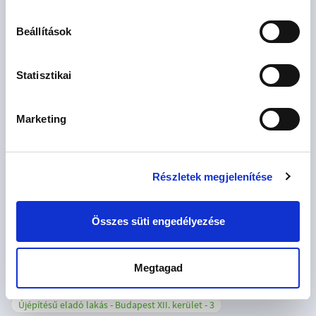
Újépítésű eladó lakás - Balogunyom
1
Beállítások
Újépítésű eladó lakás - Beled
1
Újépítésű eladó lakás - Budapest I. kerület
1
Statisztikai
Újépítésű eladó lakás - Budapest II. kerület
5
Újépítésű eladó lakás - Budapest III. kerület
10
Marketing
Újépítésű eladó lakás - Budapest IV. kerület
1
Újépítésű eladó lakás - Budapest VI. kerület
7
Részletek megjelenítése
Újépítésű eladó lakás - Budapest VII. kerület
5
Újépítésű eladó lakás - Budapest VIII. kerület
5
Összes süti engedélyezése
Újépítésű eladó lakás - Budapest IX. kerület
9
Újépítésű eladó lakás - Budapest X. kerület
3
Megtagad
Újépítésű eladó lakás - Budapest XI. kerület
20
Újépítésű eladó lakás - Budapest XII. kerület
3