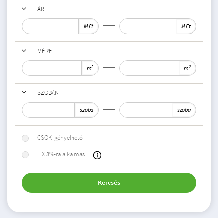
ÁR
M Ft
M Ft
MÉRET
2
2
m
m
SZOBÁK
szoba
szoba
CSOK igényelhető
FIX 3%-ra alkalmas
Keresés