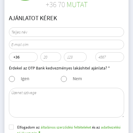
+36 70
MUTAT
AJÁNLATOT KÉREK
Érdekel az OTP Bank kedvezményes lakáshitel ajánlata? *
Igen
Nem
Elfogadom az
általános szerződési feltételeket
és az
adatkezelési