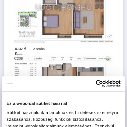
80.32 M
2 szoba
Ft
3. emelet
2
50 m
Ez a weboldal sütiket használ
Sütiket használunk a tartalmak és hirdetések személyre
szabásához, közösségi funkciók biztosításához,
valamint weboldalforgalmunk elemzéséhez. Ezenkívül