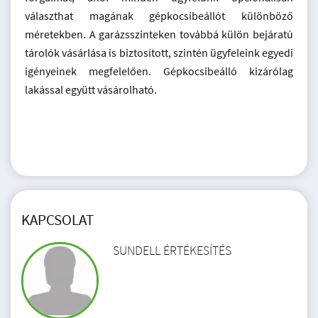
választhat magának gépkocsibeállót különböző
méretekben. A garázsszinteken továbbá külön bejáratú
tárolók vásárlása is biztosított, szintén ügyfeleink egyedi
igényeinek megfelelően. Gépkocsibeálló kizárólag
lakással együtt vásárolható.
KAPCSOLAT
SUNDELL ÉRTÉKESÍTÉS