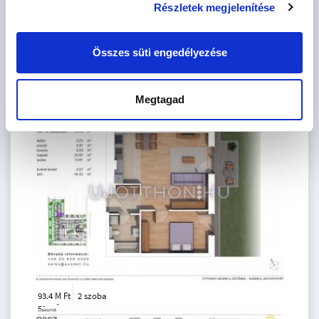
Részletek megjelenítése
Összes süti engedélyezése
92.82 M
2 szoba
Megtagad
Ft
földszint
2
53 m
93.4 M Ft
2 szoba
2
51 m
földszint