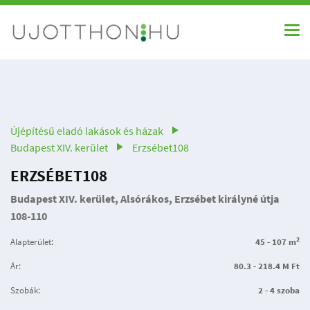
Újépítésű eladó lakások és házak
Budapest XIV. kerület
Erzsébet108
ERZSÉBET108
Budapest XIV. kerület, Alsórákos, Erzsébet királyné útja
108-110
2
Alapterület:
45 - 107 m
Ár:
80.3 - 218.4 M Ft
Szobák:
2 - 4 szoba