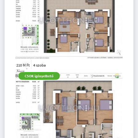
210 M Ft
4 szoba
2
107 m
6.
CSOK igényelhető
emelet