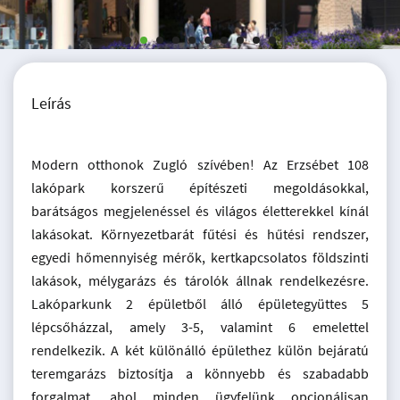
Leírás
Modern otthonok Zugló szívében! Az Erzsébet 108
lakópark korszerű építészeti megoldásokkal,
barátságos megjelenéssel és világos életterekkel kínál
lakásokat. Környezetbarát fűtési és hűtési rendszer,
egyedi hőmennyiség mérők, kertkapcsolatos földszinti
lakások, mélygarázs és tárolók állnak rendelkezésre.
Lakóparkunk 2 épületből álló épületegyüttes 5
lépcsőházzal, amely 3-5, valamint 6 emelettel
rendelkezik. A két különálló épülethez külön bejáratú
teremgarázs biztosítja a könnyebb és szabadabb
forgalmat, ahol minden ügyfelünk opcionálisan