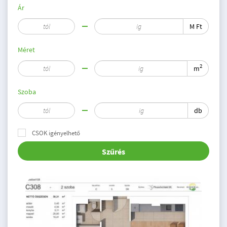
Ár
M Ft
Méret
2
m
Szoba
db
CSOK igényelhető
Szűrés