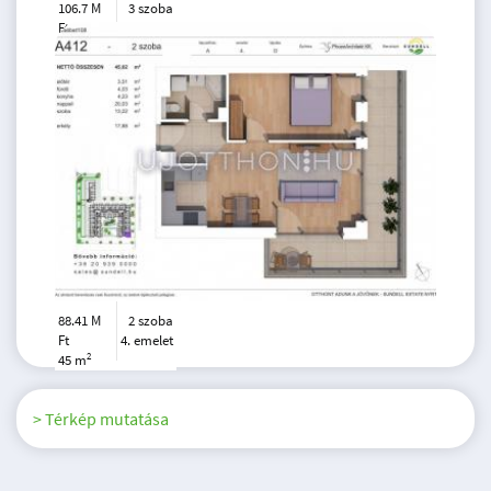
106.7 M
3 szoba
Ft
4. emelet
2
62 m
88.41 M
2 szoba
Ft
4. emelet
2
45 m
> Térkép mutatása