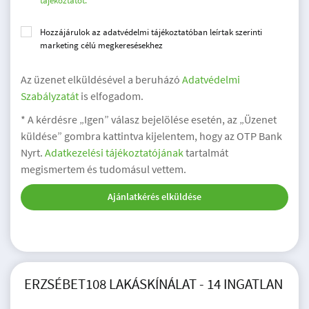
tájékoztatót.
Hozzájárulok az adatvédelmi tájékoztatóban leírtak szerinti
marketing célú megkeresésekhez
Az üzenet elküldésével a beruházó
Adatvédelmi
Szabályzatát
is elfogadom.
* A kérdésre „Igen” válasz bejelölése esetén, az „Üzenet
küldése” gombra kattintva kijelentem, hogy az OTP Bank
Nyrt.
Adatkezelési tájékoztatójának
tartalmát
megismertem és tudomásul vettem.
Ajánlatkérés elküldése
ERZSÉBET108 LAKÁSKÍNÁLAT - 14 INGATLAN