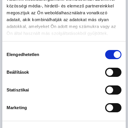
81.3 M Ft
2 szoba
közösségi média-, hirdető- és elemező partnereinkkel
2
50 m
2.
megosztjuk az Ön weboldalhasználatra vonatkozó
CSOK igényelhető
emelet
adatait, akik kombinálhatják az adatokat más olyan
adatokkal, amelyeket Ön adott meg számukra vagy az
Ön által használt más szolgáltatásokból gyűjtöttek.
Hozzájárulás
Elengedhetetlen
kiválasztása
Beállítások
166.74 M
3 szoba
Ft
4. emelet
Statisztikai
2
69 m
Marketing