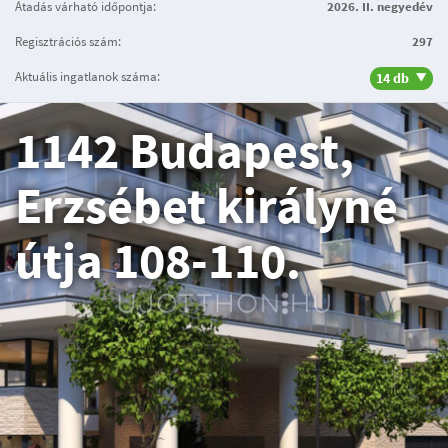
Átadás várható időpontja:
2026. II. negyedév
Regisztrációs szám:
297
Aktuális ingatlanok száma:
14 db
1142 Budapest,
Erzsébet királyné
útja 108-110.