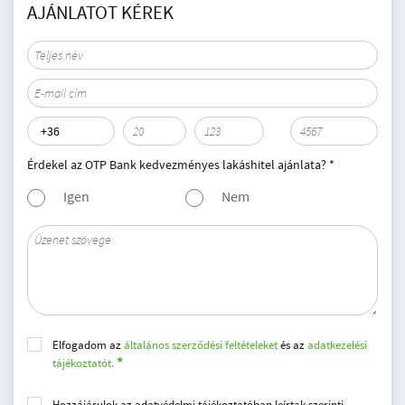
AJÁNLATOT KÉREK
Érdekel az OTP Bank kedvezményes lakáshitel ajánlata? *
Igen
Nem
Elfogadom az
általános szerződési feltételeket
és az
adatkezelési
tájékoztatót.
Hozzájárulok az adatvédelmi tájékoztatóban leírtak szerinti