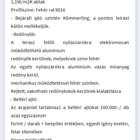
1,1W/m2K ablak
Profilszíne: Fehér ral 9016
- Bejárati ajtó szintén Kömmerling, a pontos leírást
külön mellékeljük.
- Redőnyök:
A terasz felöli nyílászárókra elektromosan
működtethető alumínium
redőnyök kerülnek, melyeknek színe fehér
Az egyéb nyílászárókra alumínium vázas műanyag
redőny kerül,
mechanikus működtetéssel fehér színben.
Rejtett, vakolható redőnytokok kerülnek kialakításra
- Beltéri ajtó:
Az árajánlat tartalmazz a beltéri ajtókat 100.000.-/ db
azaz egyszázezer
forint / darab + beépítés értékben, egyedi igény esetén,
felár ellenében
típusa módosítható.