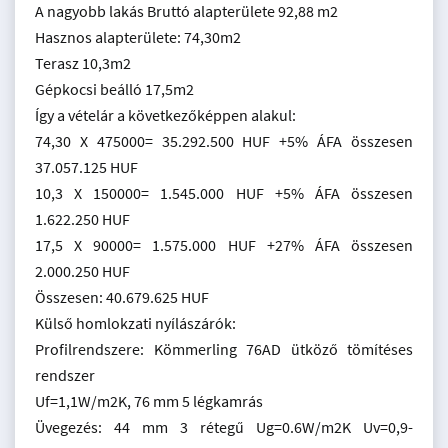
A nagyobb lakás Bruttó alapterülete 92,88 m2
Hasznos alapterülete: 74,30m2
Terasz 10,3m2
Gépkocsi beálló 17,5m2
Így a vételár a következőképpen alakul:
74,30 X 475000= 35.292.500 HUF +5% ÁFA összesen
37.057.125 HUF
10,3 X 150000= 1.545.000 HUF +5% ÁFA összesen
1.622.250 HUF
17,5 X 90000= 1.575.000 HUF +27% ÁFA összesen
2.000.250 HUF
Összesen: 40.679.625 HUF
Külső homlokzati nyílászárók:
Profilrendszere: Kömmerling 76AD ütköző tömítéses
rendszer
Uf=1,1W/m2K, 76 mm 5 légkamrás
Üvegezés: 44 mm 3 rétegű Ug=0.6W/m2K Uv=0,9-