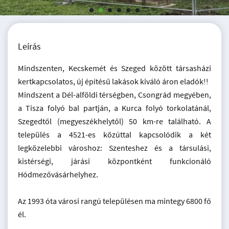
Leírás
Mindszenten, Kecskemét és Szeged között társasházi
kertkapcsolatos, új építésű lakások kiváló áron eladók!!
Mindszent a Dél-alföldi térségben, Csongrád megyében,
a Tisza folyó bal partján, a Kurca folyó torkolatánál,
Szegedtől (megyeszékhelytől) 50 km-re található. A
település a 4521-es közúttal kapcsolódik a két
legközelebbi városhoz: Szenteshez és a társulási,
kistérségi, járási központként funkcionáló
Hódmezővásárhelyhez.
Az 1993 óta városi rangú településen ma mintegy 6800 fő
él.