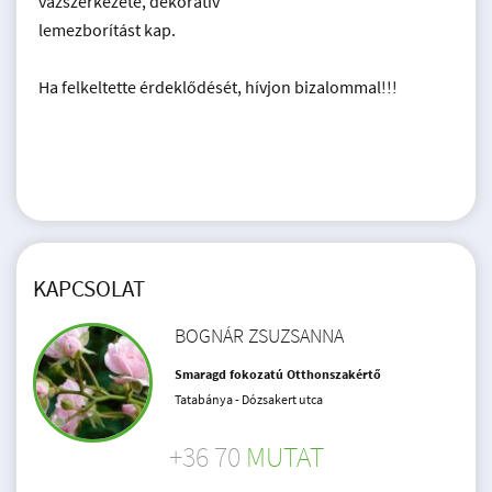
vázszerkezete, dekoratív
lemezborítást kap.
Ha felkeltette érdeklődését, hívjon bizalommal!!!
KAPCSOLAT
BOGNÁR ZSUZSANNA
Smaragd fokozatú Otthonszakértő
Tatabánya - Dózsakert utca
+36 70
MUTAT