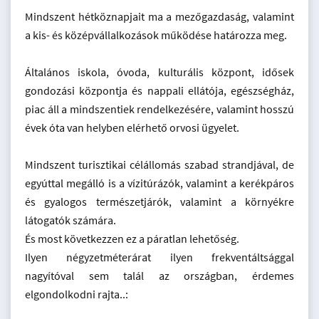
Mindszent hétköznapjait ma a mezőgazdaság, valamint
a kis- és középvállalkozások működése határozza meg.
Általános iskola, óvoda, kulturális központ, idősek
gondozási központja és nappali ellátója, egészségház,
piac áll a mindszentiek rendelkezésére, valamint hosszú
évek óta van helyben elérhető orvosi ügyelet.
Mindszent turisztikai célállomás szabad strandjával, de
egyúttal megálló is a vízitúrázók, valamint a kerékpáros
és gyalogos természetjárók, valamint a környékre
látogatók számára.
És most következzen ez a páratlan lehetőség.
Ilyen négyzetméterárat ilyen frekventáltsággal
nagyítóval sem talál az országban, érdemes
elgondolkodni rajta..: