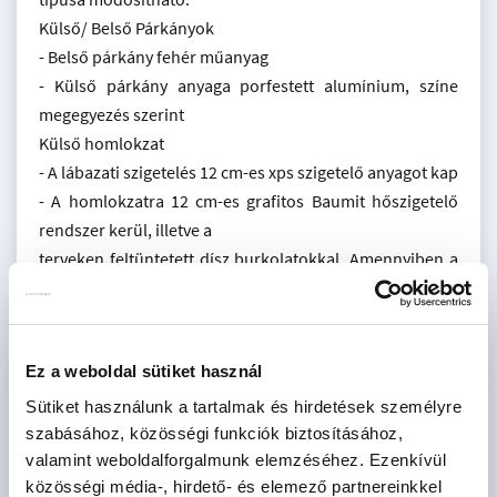
Külső/ Belső Párkányok
- Belső párkány fehér műanyag
- Külső párkány anyaga porfestett alumínium, színe
megegyezés szerint
Külső homlokzat
- A lábazati szigetelés 12 cm-es xps szigetelő anyagot kap
- A homlokzatra 12 cm-es grafitos Baumit hőszigetelő
rendszer kerül, illetve a
terveken feltüntetett dísz burkolatokkal. Amennyiben a
megrendelőnek egyedi
kérései vannak, , állunk rendelkezésére, ebben az
esetben az árváltozás jogát
Ez a weboldal sütiket használ
fenntartjuk.
Víz:
Sütiket használunk a tartalmak és hirdetések személyre
- A telken teljesen új víz és szennyvíz hálózat kerül
szabásához, közösségi funkciók biztosításához,
kiépítésre, a meglévőnél
valamint weboldalforgalmunk elemzéséhez. Ezenkívül
közösségi média-, hirdető- és elemező partnereinkkel
nagyobb keresztmetszettel. 32 mm keresztmetszetű víz,