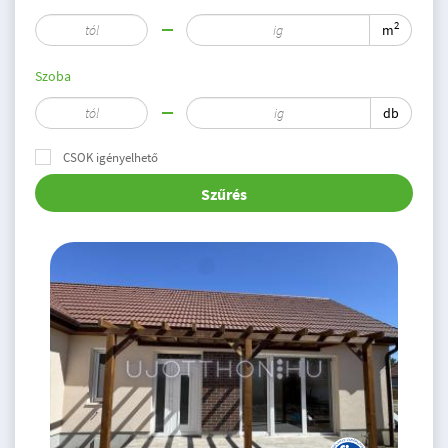
2
m
Szoba
db
CSOK igényelhető
Szűrés