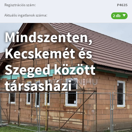
Regisztrációs szám:
P4635
Aktuális ingatlanok száma:
2 db
Mindszenten,
Kecskemét és
Szeged között
társasházi