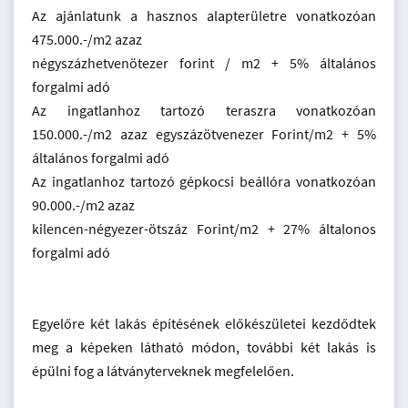
Az ajánlatunk a hasznos alapterületre vonatkozóan
475.000.-/m2 azaz
négyszázhetvenötezer forint / m2 + 5% általános
forgalmi adó
Az ingatlanhoz tartozó teraszra vonatkozóan
150.000.-/m2 azaz egyszázötvenezer Forint/m2 + 5%
általános forgalmi adó
Az ingatlanhoz tartozó gépkocsi beállóra vonatkozóan
90.000.-/m2 azaz
kilencen-négyezer-ötszáz Forint/m2 + 27% általonos
forgalmi adó
Egyelőre két lakás építésének előkészületei kezdődtek
meg a képeken látható módon, további két lakás is
épülni fog a látványterveknek megfelelően.