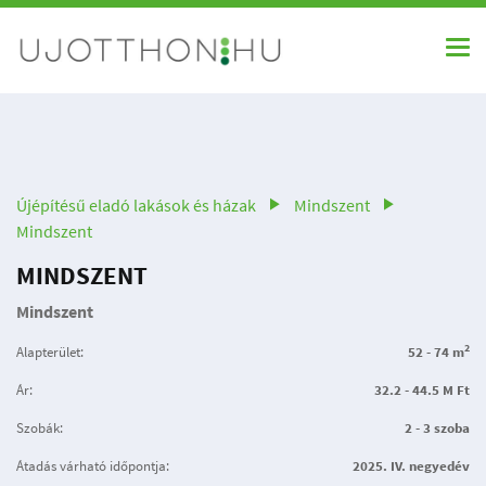
Újépítésű eladó lakások és házak
Mindszent
Mindszent
MINDSZENT
Mindszent
2
Alapterület:
52 - 74 m
Ár:
32.2 - 44.5 M Ft
Szobák:
2 - 3 szoba
Átadás várható időpontja:
2025. IV. negyedév