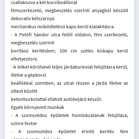
csatlakozva a két kocsibeállónál
fémszerkezetű, megbeszélés szerinti anyagból készült
dekoratív kétszárnyú
mechanikus működtetésű kapu kerül kialakításra.
- A Petőfi Sándor utca felöli oldalon, fém szerkezetű,
megbeszélés szerinti
borítású kerítésben, 100 cm széles kiskapu kerül
elhelyezésre.
- A telket körülvevő teljes járdaburkolat felújításra kerül,
illetve a gépkocsi
beállókkal szemben, az utcai részen a járda illetve az
úttest között
betonburkolattal ellátott autóbejáró készül.
Egyéb környezeti munkák
- A szomszédos épületek homlokzatának felújítása,
színre festve
- A szomszédos épületet érintő kerítés fém