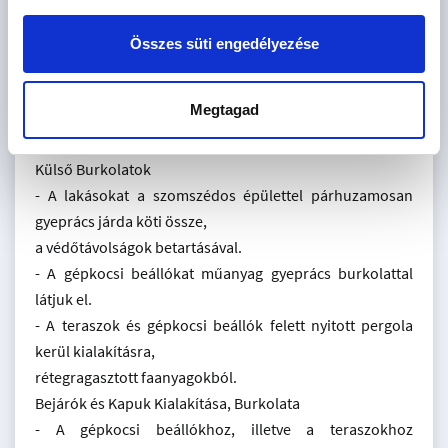
melyeket mellékletben
csatolunk
Összes süti engedélyezése
- A tető héjazata Tondah Twiston XXL Terrebarna színű,
igény esetén
Megtagad
változtatható, alumínium ereszcsatornával
- A látványterveken feltüntetett díszítő elemekkel együtt.
Külső Burkolatok
- A lakásokat a szomszédos épülettel párhuzamosan
gyeprács járda köti össze,
a védőtávolságok betartásával.
- A gépkocsi beállókat műanyag gyeprács burkolattal
látjuk el.
- A teraszok és gépkocsi beállók felett nyitott pergola
kerül kialakításra,
rétegragasztott faanyagokból.
Bejárók és Kapuk Kialakítása, Burkolata
- A gépkocsi beállókhoz, illetve a teraszokhoz