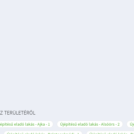
SZ TERÜLETÉRŐL
építésű eladó lakás - Ajka
1
Újépítésű eladó lakás - Alsóörs
2
Új