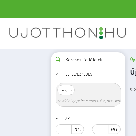
Új
Keresési feltételek
Ú
ELHELYEZKEDÉS
0 p
Tokaj
ÁR
M Ft
M Ft