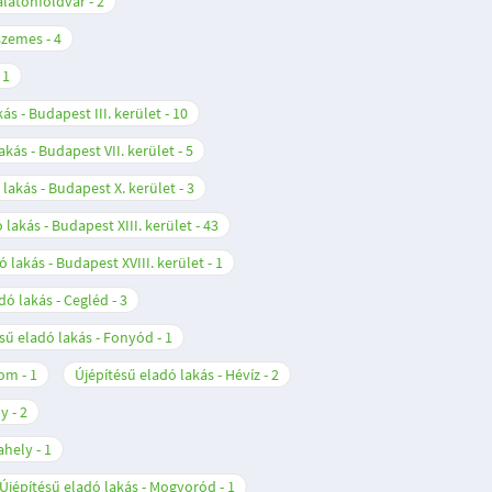
Balatonföldvár
2
nszemes
4
1
ás - Budapest III. kerület
10
akás - Budapest VII. kerület
5
 lakás - Budapest X. kerület
3
 lakás - Budapest XIII. kerület
43
ó lakás - Budapest XVIII. kerület
1
dó lakás - Cegléd
3
sű eladó lakás - Fonyód
1
lom
1
Újépítésű eladó lakás - Hévíz
2
ly
2
ahely
1
Újépítésű eladó lakás - Mogyoród
1