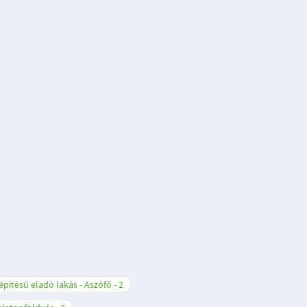
építésű eladó lakás - Aszófő
2