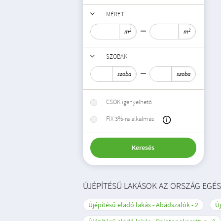
MÉRET
2
2
m
m
SZOBÁK
szoba
szoba
CSOK igényelhető
FIX 3%-ra alkalmas
Keresés
ÚJÉPÍTÉSŰ LAKÁSOK AZ ORSZÁG EGÉ
Újépítésű eladó lakás - Abádszalók
2
Új