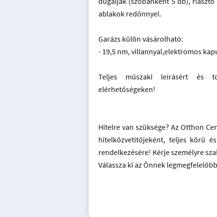
dugaljak (szobánként 5 db), riasztó
ablakok redőnnyel.
Garázs külön vásárolható:
- 19,5 nm, villannyal,elektromos kapu
Teljes műszaki leírásért és t
elérhetőségeken!
Hitelre van szüksége? Az Otthon Ce
hitelközvetítőjeként, teljes körű és
rendelkezésére! Kérje személyre sza
Válassza ki az Önnek legmegfelelőbb