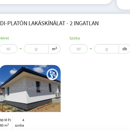
DI-PLATÓN LAKÁSKÍNÁLAT - 2 INGATLAN
Méret
Szoba
2
m
db
90 M Ft
4
2
80 m
szoba