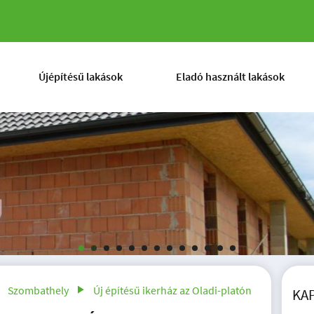
az Oladi-platón
Újépítésű lakások
Eladó használt lakások
Szombathely
Új építésű ikerház az Oladi-platón
KA