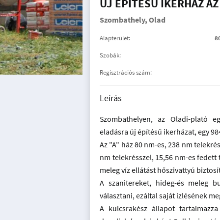
ÚJ ÉPÍTÉSŰ IKERHÁZ A
Szombathely, Olad
Alapterület:
8
Szobák:
Regisztrációs szám:
Leírás
Szombathelyen, az Oladi-plató e
eladásra új építésű ikerházat, egy 98
Az "A" ház 80 nm-es, 238 nm telekrés
nm telekrésszel, 15,56 nm-es fedett 
meleg víz ellátást hőszivattyú biztos
A szanitereket, hideg-és meleg bur
választani, ezáltal saját ízlésének me
A kulcsrakész állapot tartalmazza 