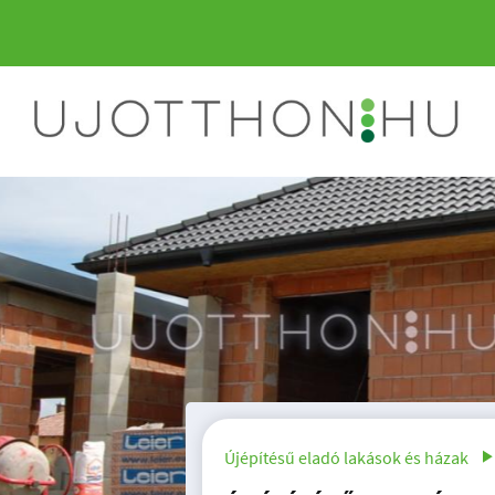
Új építésű ikerház 
Újépítésű eladó lakások és házak