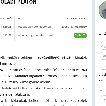
Z OLADI-PLATÓN
2
0 - 90 m
Ár:
90 - 101.3 M Ft
4 szoba
Átadás várható időpontja:
2025. IV. negyedév
AJ
P4409
Aktuális ingatlanok száma:
2 db
gyik legkönnyebben megközelíthető részén kínálok
4 nm-es telken.
szel. 14 nm-es fedett terasszal; a "B" ház 90 nm-es, 360
Érde
terasszal. Mindkét ingatlan 4 szobás, a padlófűtést és a
ajánl
ítja. Hűtésről klíma gondoskodik.
kolatokat,beltéri ajtókat leírás és ár szerint lehet
gfelelően alakítani.
a burkolatokat, beltéri ajtókat kilinccsel,kapcsolók