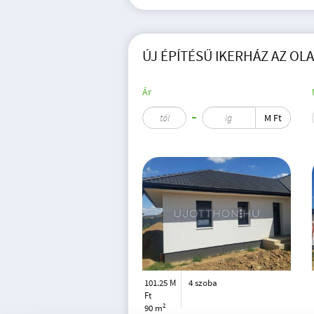
ÚJ ÉPÍTÉSŰ IKERHÁZ AZ OLA
Ár
M Ft
101.25 M
4 szoba
Ft
2
90 m