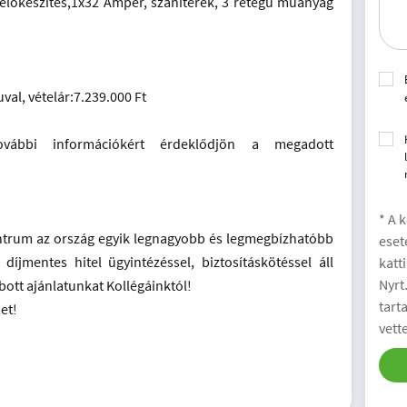
 előkészítés,1x32 Amper, szaniterek, 3 rétegű műanyag
val, vételár:7.239.000 Ft
ovábbi információkért érdeklődjön a megadott
* A 
ntrum az ország egyik legnagyobb és legmegbízhatóbb
eset
 díjmentes hitel ügyintézéssel, biztosításkötéssel áll
katt
Nyrt
bott ajánlatunkat Kollégáinktól!
tart
et!
vett