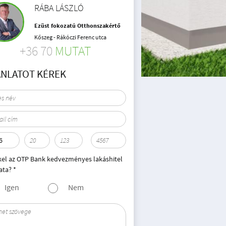
RÁBA LÁSZLÓ
Ezüst fokozatú Otthonszakértő
Kőszeg - Rákóczi Ferenc utca
+36 70
MUTAT
ÁNLATOT KÉREK
kel az OTP Bank kedvezményes lakáshitel
ata? *
Igen
Nem