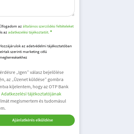
Elfogadom az
általános szerződési feltételeket
és az
adatkezelési tájékoztatót.
Hozzájárulok az adatvédelmi tájékoztatóban
leírtak szerinti marketing célú
megkeresésekhez
kérdésre „Igen” válasz bejelölése
én, az „Üzenet küldése” gombra
intva kijelentem, hogy az OTP Bank
.
Adatkezelési tájékoztatójának
almát megismertem és tudomásul
em.
Ajánlatkérés elküldése