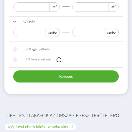
2
2
m
m
SZOBÁK
szoba
szoba
CSOK igényelhető
FIX 3%-ra alkalmas
Keresés
ÚJÉPÍTÉSŰ LAKÁSOK AZ ORSZÁG EGÉSZ TERÜLETÉRŐL
Újépítésű eladó lakás - Abádszalók
2