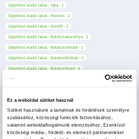
Újépítésű eladó lakás - Ajka
1
Újépítésű eladó lakás - Alsóörs
2
Újépítésű eladó lakás - Aszófő
2
Újépítésű eladó lakás - Balatonakarattya
2
Újépítésű eladó lakás - Balatonalmádi
1
Újépítésű eladó lakás - Balatonföldvár
2
Újépítésű eladó lakás - Balatonfüred
6
Újépítésű eladó lakás - Balatonlelle
4
Újépítésű eladó lakás - Balatonszemes
4
Újépítésű eladó lakás - Balatonudvari
1
Ez a weboldal sütiket használ
Sütiket használunk a tartalmak és hirdetések személyre
Újépítésű eladó lakás - Balogunyom
1
szabásához, közösségi funkciók biztosításához,
Újépítésű eladó lakás - Beled
1
valamint weboldalforgalmunk elemzéséhez. Ezenkívül
Újépítésű eladó lakás - Budapest I. kerület
1
közösségi média-, hirdető- és elemező partnereinkkel