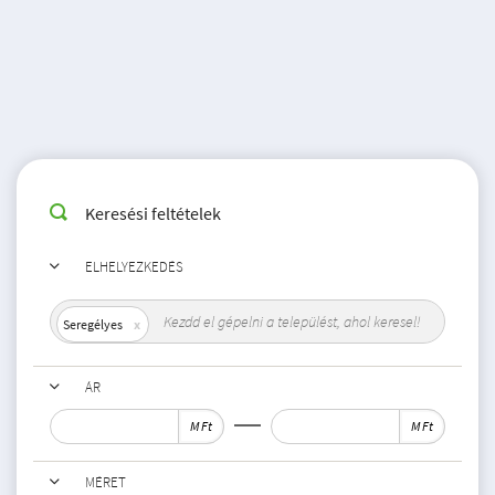
Keresési feltételek
ELHELYEZKEDÉS
Seregélyes
ÁR
M Ft
M Ft
MÉRET