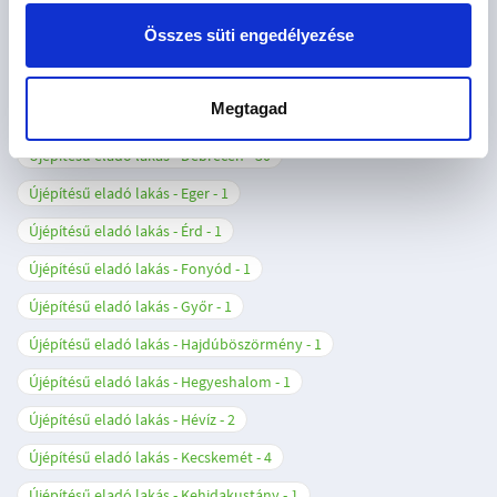
Újépítésű eladó lakás - Budapest XVIII. kerület
1
Összes süti engedélyezése
Újépítésű eladó lakás - Budapest XIX. kerület
2
Újépítésű eladó lakás - Budapest XXIII. kerület
1
Megtagad
Újépítésű eladó lakás - Cegléd
3
Újépítésű eladó lakás - Debrecen
30
Újépítésű eladó lakás - Eger
1
Újépítésű eladó lakás - Érd
1
Újépítésű eladó lakás - Fonyód
1
Újépítésű eladó lakás - Győr
1
Újépítésű eladó lakás - Hajdúböszörmény
1
Újépítésű eladó lakás - Hegyeshalom
1
Újépítésű eladó lakás - Hévíz
2
Újépítésű eladó lakás - Kecskemét
4
Újépítésű eladó lakás - Kehidakustány
1