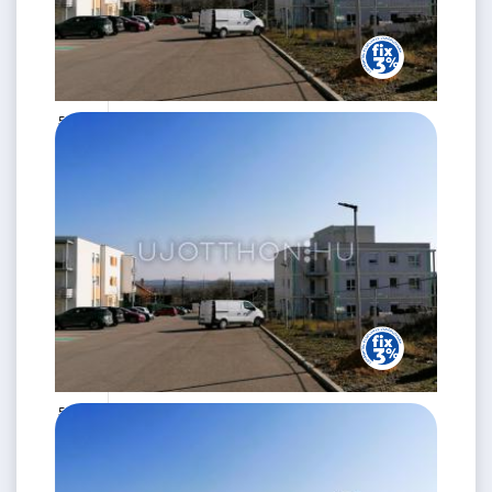
53 M Ft
2 szoba
2
42 m
2.
emelet
53 M Ft
2 szoba
2
43 m
2.
emelet