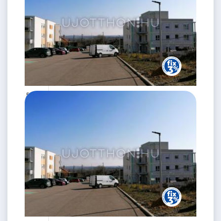
53 M Ft
2 szoba
2
42 m
2.
emelet