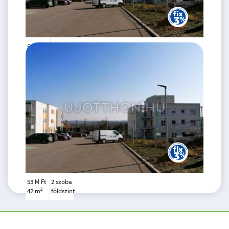
53 M Ft
2 szoba
2
42 m
1.
emelet
53 M Ft
2 szoba
2
42 m
földszint