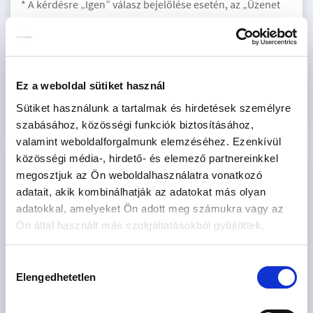
* A kérdésre „Igen” válasz bejelölése esetén, az „Üzenet
küldése” gombra kattintva kijelentem, hogy az OTP Bank
Nyrt.
Adatkezelési tájékoztatójának
tartalmát
megismertem és tudomásul vettem.
Ajánlatkérés elküldése
Ez a weboldal sütiket használ
Sütiket használunk a tartalmak és hirdetések személyre
szabásához, közösségi funkciók biztosításához,
valamint weboldalforgalmunk elemzéséhez. Ezenkívül
közösségi média-, hirdető- és elemező partnereinkkel
KINCSES LAKÓVÖLGY LAKÁSKÍNÁLAT - 9
megosztjuk az Ön weboldalhasználatra vonatkozó
INGATLAN
adatait, akik kombinálhatják az adatokat más olyan
adatokkal, amelyeket Ön adott meg számukra vagy az
Ár
Ön által használt más szolgáltatásokból gyűjtöttek.
M Ft
Hozzájárulás
Elengedhetetlen
kiválasztása
Méret
2
m