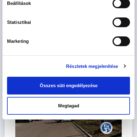
Beállítások
Szoba
Statisztikai
db
CSOK igényelhető
Marketing
Szűrés
Részletek megjelenítése
Összes süti engedélyezése
Megtagad