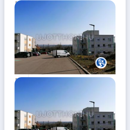
53 M Ft
2 szoba
2
42 m
1.
emelet
53 M Ft
2 szoba
2
42 m
1.
emelet