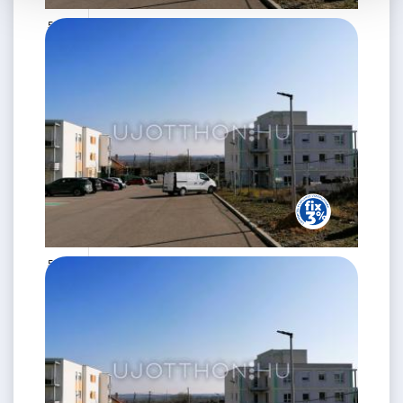
53 M Ft
2 szoba
2
43 m
2.
emelet
53 M Ft
2 szoba
2
42 m
2.
emelet