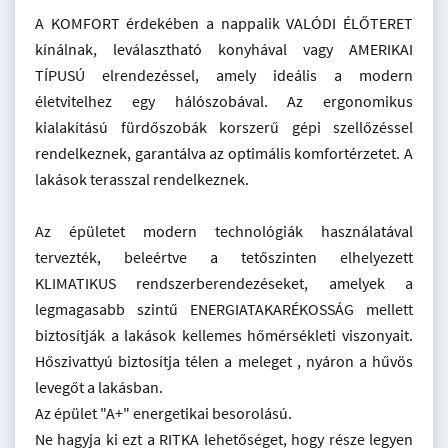
A KOMFORT érdekében a nappalik VALÓDI ÉLŐTERET
kínálnak, leválasztható konyhával vagy AMERIKAI
TÍPUSÚ elrendezéssel, amely ideális a modern
életvitelhez egy hálószobával. Az ergonomikus
kialakítású fürdőszobák korszerű gépi szellőzéssel
rendelkeznek, garantálva az optimális komfortérzetet. A
lakások terasszal rendelkeznek.
Az épületet modern technológiák használatával
tervezték, beleértve a tetőszinten elhelyezett
KLIMATIKUS rendszerberendezéseket, amelyek a
legmagasabb szintű ENERGIATAKARÉKOSSÁG mellett
biztosítják a lakások kellemes hőmérsékleti viszonyait.
Hőszivattyú biztosítja télen a meleget , nyáron a hűvös
levegőt a lakásban.
Az épület "A+" energetikai besorolású.
Ne hagyja ki ezt a RITKA lehetőséget, hogy része legyen