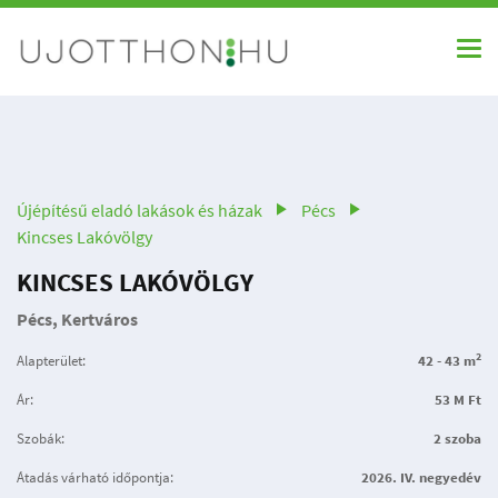
Újépítésű eladó lakások és házak
Pécs
Kincses Lakóvölgy
KINCSES LAKÓVÖLGY
Pécs, Kertváros
2
Alapterület:
42 - 43 m
Ár:
53 M Ft
Szobák:
2 szoba
Átadás várható időpontja:
2026. IV. negyedév