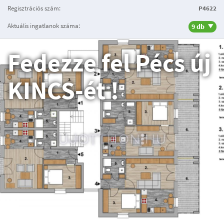
Regisztrációs szám:
P4622
Aktuális ingatlanok száma:
9 db
Fedezze fel Pécs új
KINCS-ét !