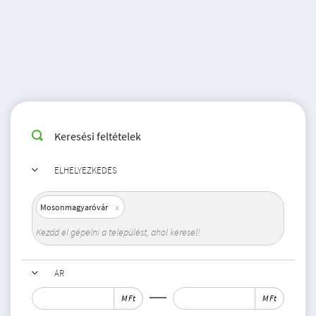
Keresési feltételek
ELHELYEZKEDÉS
Mosonmagyaróvár
ÁR
M Ft
M Ft