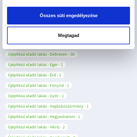
Újépítésű eladó lakás - Budapest XV. kerület
2
Újépítésű eladó lakás - Budapest XVIII. kerület
1
Összes süti engedélyezése
Újépítésű eladó lakás - Budapest XIX. kerület
2
Újépítésű eladó lakás - Budapest XXIII. kerület
1
Megtagad
Újépítésű eladó lakás - Cegléd
3
Újépítésű eladó lakás - Debrecen
30
Újépítésű eladó lakás - Eger
1
Újépítésű eladó lakás - Érd
1
Újépítésű eladó lakás - Fonyód
1
Újépítésű eladó lakás - Győr
1
Újépítésű eladó lakás - Hajdúböszörmény
1
Újépítésű eladó lakás - Hegyeshalom
1
Újépítésű eladó lakás - Hévíz
2