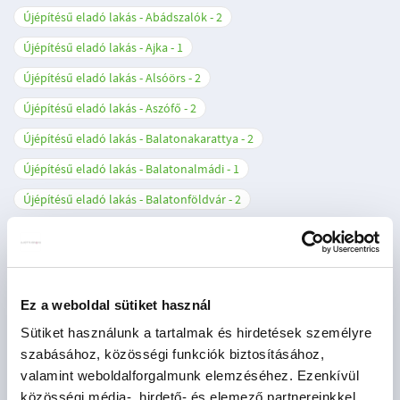
Újépítésű eladó lakás - Abádszalók
2
Újépítésű eladó lakás - Ajka
1
Újépítésű eladó lakás - Alsóörs
2
Újépítésű eladó lakás - Aszófő
2
Újépítésű eladó lakás - Balatonakarattya
2
Újépítésű eladó lakás - Balatonalmádi
1
Újépítésű eladó lakás - Balatonföldvár
2
Újépítésű eladó lakás - Balatonfüred
7
Újépítésű eladó lakás - Balatonlelle
4
Újépítésű eladó lakás - Balatonszemes
4
Ez a weboldal sütiket használ
Újépítésű eladó lakás - Balatonudvari
1
Sütiket használunk a tartalmak és hirdetések személyre
Újépítésű eladó lakás - Balogunyom
1
szabásához, közösségi funkciók biztosításához,
valamint weboldalforgalmunk elemzéséhez. Ezenkívül
Újépítésű eladó lakás - Beled
1
közösségi média-, hirdető- és elemező partnereinkkel