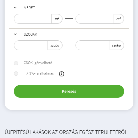
MÉRET
2
2
m
m
SZOBÁK
szoba
szoba
CSOK igényelhető
FIX 3%-ra alkalmas
Keresés
ÚJÉPÍTÉSŰ LAKÁSOK AZ ORSZÁG EGÉSZ TERÜLETÉRŐL