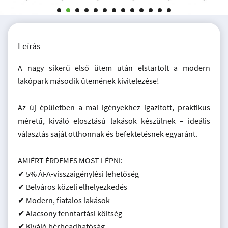
Leírás
A nagy sikerű első ütem után elstartolt a modern
lakópark második ütemének kivitelezése!
Az új épületben a mai igényekhez igazított, praktikus
méretű, kiváló elosztású lakások készülnek – ideális
választás saját otthonnak és befektetésnek egyaránt.
AMIÉRT ÉRDEMES MOST LÉPNI:
✔ 5% ÁFA-visszaigénylési lehetőség
✔ Belváros közeli elhelyezkedés
✔ Modern, fiatalos lakások
✔ Alacsony fenntartási költség
✔ Kiváló bérbeadhatóság