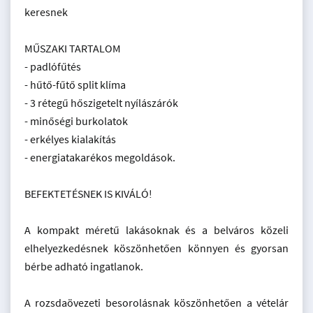
keresnek
MŰSZAKI TARTALOM
- padlófűtés
- hűtő-fűtő split klíma
- 3 rétegű hőszigetelt nyílászárók
- minőségi burkolatok
- erkélyes kialakítás
- energiatakarékos megoldások.
BEFEKTETÉSNEK IS KIVÁLÓ!
A kompakt méretű lakásoknak és a belváros közeli
elhelyezkedésnek köszönhetően könnyen és gyorsan
bérbe adható ingatlanok.
A rozsdaövezeti besorolásnak köszönhetően a vételár