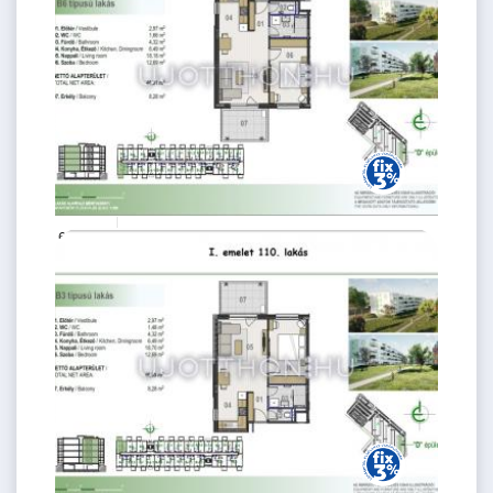
65.59 M
2 szoba
Ft
1. emelet
2
46 m