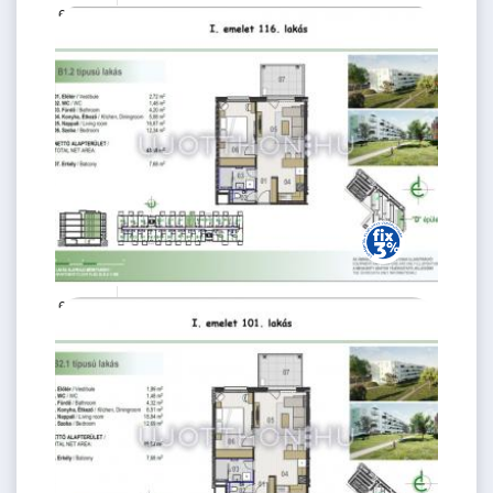
62.21 M
2 szoba
Ft
1. emelet
2
44 m
61.53 M
2 szoba
Ft
1. emelet
2
43 m