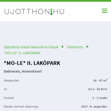
Újépítésű eladó lakások és házak
Debrecen
*MO-LE* II. LAKÓPARK
*MO-LE* II. LAKÓPARK
Debrecen, Homokkert
2
Alapterület:
36 - 47 m
Ár:
53.3 - 66 M Ft
Szobák:
1 - 2 szoba
Átadás várható időpontja:
2027. II. negyedév