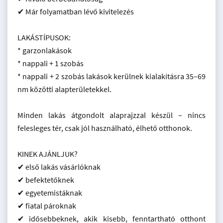
✔ Már folyamatban lévő kivitelezés
LAKÁSTÍPUSOK:
* garzonlakások
* nappali + 1 szobás
* nappali + 2 szobás lakások kerülnek kialakításra 35–69
nm közötti alapterületekkel.
Minden lakás átgondolt alaprajzzal készül – nincs
felesleges tér, csak jól használható, élhető otthonok.
KINEK AJÁNLJUK?
✔ első lakás vásárlóknak
✔ befektetőknek
✔ egyetemistáknak
✔ fiatal pároknak
✔ idősebbeknek, akik kisebb, fenntartható otthont