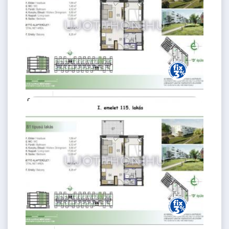
62.6 M Ft
2 szoba
2
44 m
1.
emelet