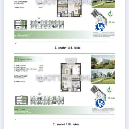
62.01 M
2 szoba
Ft
1. emelet
2
44 m
53.3 M Ft
1 szoba
2
36 m
1.