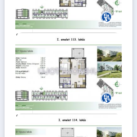
64.57 M
2 szoba
Ft
1. emelet
2
46 m
64.57 M
2 szoba
Ft
1. emelet
2
46 m