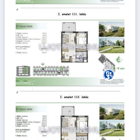
66.03 M
2 szoba
Ft
1. emelet
2
47 m
62.6 M Ft
2 szoba
2
44 m
1.
emelet