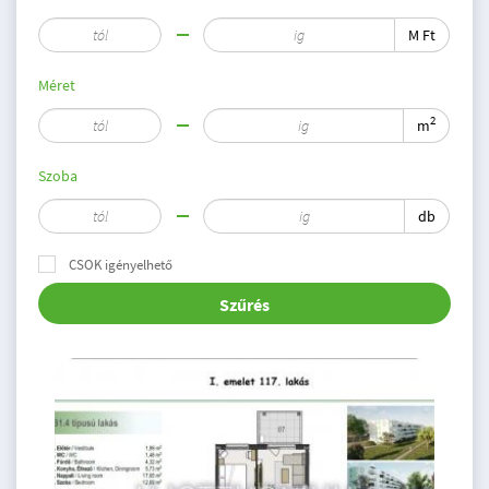
M Ft
Méret
2
m
Szoba
db
CSOK igényelhető
Szűrés