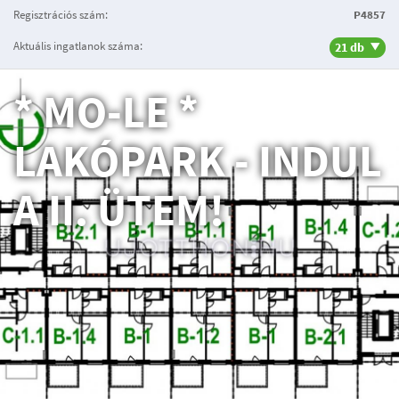
Regisztrációs szám:
P4857
Aktuális ingatlanok száma:
21 db
* MO-LE *
LAKÓPARK - INDUL
A II. ÜTEM!