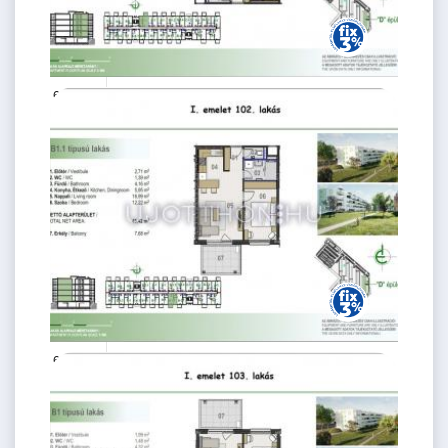
64.57 M
2 szoba
Ft
1. emelet
2
46 m
61.44 M
2 szoba
Ft
1. emelet
2
43 m