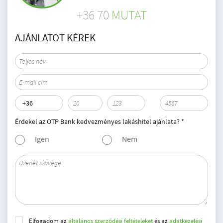
+36 70
MUTAT
AJÁNLATOT KÉREK
Érdekel az OTP Bank kedvezményes lakáshitel ajánlata? *
Igen
Nem
Elfogadom az
általános szerződési feltételeket
és az
adatkezelési