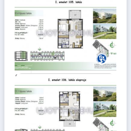
2
44 m
1.
emelet
62.01 M
2 szoba
Ft
1. emelet
2
44 m