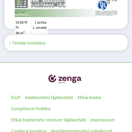
53.68 M
1 szoba
Ft
1. emelet
2
36 m
> Térkép mutatása
ÁSZF
Adatkezelési tájékoztató
Etikai kódex
Compliance Politika
Etikai bejelentési rendszer tájékoztató
Impresszum
Cookie-k kezelése
Akadálymentesítési nyilatkozat