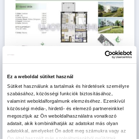
emelet
62.21 M
2 szoba
Ez a weboldal sütiket használ
Ft
1. emelet
2
44 m
Sütiket használunk a tartalmak és hirdetések személyre
szabásához, közösségi funkciók biztosításához,
valamint weboldalforgalmunk elemzéséhez. Ezenkívül
közösségi média-, hirdető- és elemező partnereinkkel
megosztjuk az Ön weboldalhasználatra vonatkozó
adatait, akik kombinálhatják az adatokat más olyan
adatokkal, amelyeket Ön adott meg számukra vagy az
Ön által használt más szolgáltatásokból gyűjtöttek.