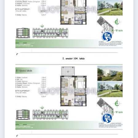
62.6 M Ft
2 szoba
2
44 m
1.
emelet
62.6 M Ft
2 szoba