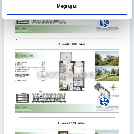
Megtagad
62.6 M Ft
2 szoba
2
44 m
1.
emelet
62.44 M
2 szoba
Ft
1. emelet
2
44 m