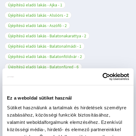
Újépítésű eladó lakás - Ajka
1
Újépítésű eladó lakás - Alsóörs
2
Újépítésű eladó lakás - Aszófő
2
Újépítésű eladó lakás - Balatonakarattya
2
Újépítésű eladó lakás - Balatonalmádi
1
Újépítésű eladó lakás - Balatonföldvár
2
Újépítésű eladó lakás - Balatonfüred
6
Újépítésű eladó lakás - Balatonlelle
4
Újépítésű eladó lakás - Balatonszemes
4
Újépítésű eladó lakás - Balatonudvari
1
Ez a weboldal sütiket használ
Sütiket használunk a tartalmak és hirdetések személyre
Újépítésű eladó lakás - Balogunyom
1
szabásához, közösségi funkciók biztosításához,
Újépítésű eladó lakás - Beled
1
valamint weboldalforgalmunk elemzéséhez. Ezenkívül
Újépítésű eladó lakás - Budapest I. kerület
1
közösségi média-, hirdető- és elemező partnereinkkel