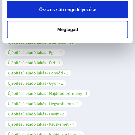
Újépítésű eladó lakás - Budapest XVIII. kerület
1
Összes süti engedélyezése
Újépítésű eladó lakás - Budapest XIX. kerület
2
Újépítésű eladó lakás - Budapest XXIII. kerület
1
Megtagad
Újépítésű eladó lakás - Cegléd
3
Újépítésű eladó lakás - Debrecen
30
Újépítésű eladó lakás - Eger
1
Újépítésű eladó lakás - Érd
1
Újépítésű eladó lakás - Fonyód
1
Újépítésű eladó lakás - Győr
1
Újépítésű eladó lakás - Hajdúböszörmény
1
Újépítésű eladó lakás - Hegyeshalom
1
Újépítésű eladó lakás - Hévíz
2
Újépítésű eladó lakás - Kecskemét
4
Újépítésű eladó lakás - Kehidakustány
1