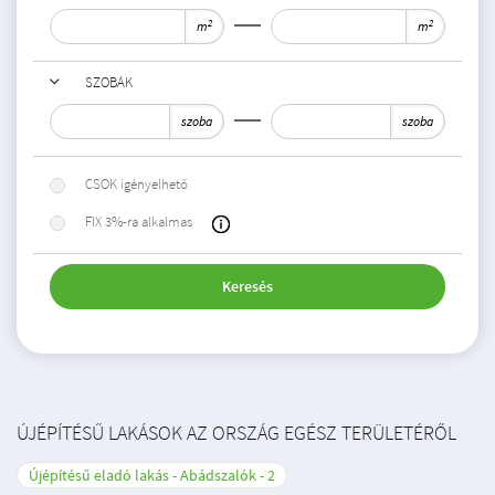
2
2
m
m
SZOBÁK
szoba
szoba
CSOK igényelhető
FIX 3%-ra alkalmas
Keresés
ÚJÉPÍTÉSŰ LAKÁSOK AZ ORSZÁG EGÉSZ TERÜLETÉRŐL
Újépítésű eladó lakás - Abádszalók
2