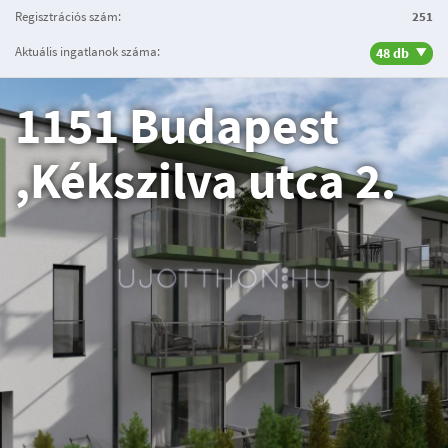
Regisztrációs szám:
251
Aktuális ingatlanok száma:
48 db
1151 Budapest
,Kékszilva utca 2.