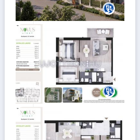
75.99 M
3 szoba
Ft
2. emelet
2
59 m
78.99 M
3 szoba
Ft
1. emelet
2
60 m