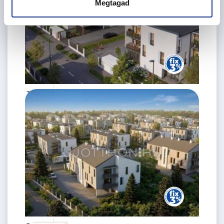
Megtagad
75.99 M
3 szoba
Ft
2. emelet
2
59 m