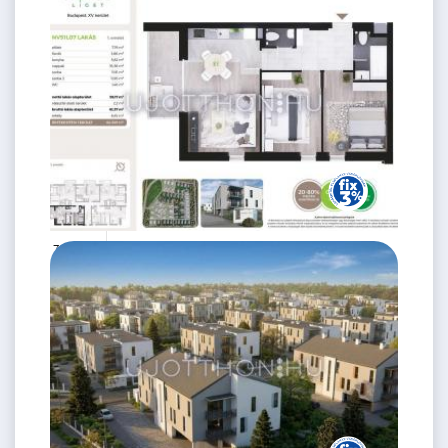
Ft
1. emelet
2
59 m
79.99 M
3 szoba
Ft
1. emelet
2
59 m