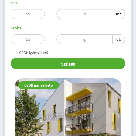
Méret
2
m
Szoba
db
CSOK igényelhető
Szűrés
CSOK igényelhető