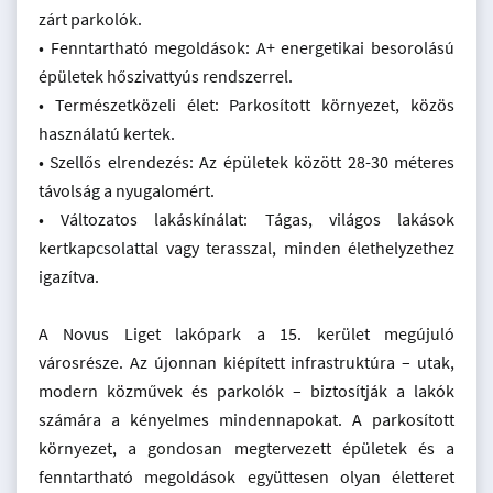
zárt parkolók.
• Fenntartható megoldások: A+ energetikai besorolású
épületek hőszivattyús rendszerrel.
• Természetközeli élet: Parkosított környezet, közös
használatú kertek.
• Szellős elrendezés: Az épületek között 28-30 méteres
távolság a nyugalomért.
• Változatos lakáskínálat: Tágas, világos lakások
kertkapcsolattal vagy terasszal, minden élethelyzethez
igazítva.
A Novus Liget lakópark a 15. kerület megújuló
városrésze. Az újonnan kiépített infrastruktúra – utak,
modern közművek és parkolók – biztosítják a lakók
számára a kényelmes mindennapokat. A parkosított
környezet, a gondosan megtervezett épületek és a
fenntartható megoldások együttesen olyan életteret