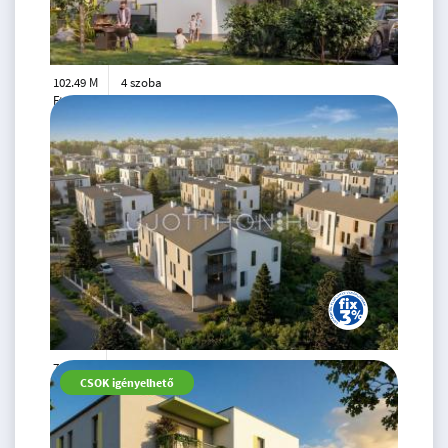
102.49 M
4 szoba
Ft
földszint
2
78 m
78.99 M
3 szoba
CSOK igényelhető
Ft
1. emelet
2
60 m