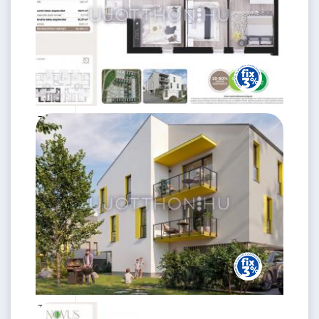
77.88 M
3 szoba
Ft
1. emelet
2
59 m
75.88 M
3 szoba