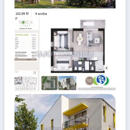
102.99 M
4 szoba
Ft
földszint
2
75 m
76.99 M
3 szoba
Ft
1. emelet
2
60 m