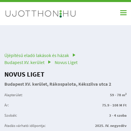
Újépítésű eladó lakások és házak
Budapest XV. kerület
Novus Liget
NOVUS LIGET
Budapest XV. kerület, Rákospalota, Kékszilva utca 2
2
Alapterület:
59 - 78 m
Ár:
75.9 - 108 M Ft
Szobák:
3 - 4 szoba
Átadás várható időpontja:
2025. IV. negyedév