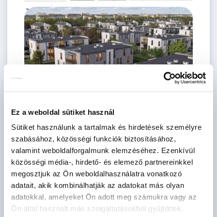
78.99 M
3 szoba
Ft
1. emelet
2
60 m
Ez a weboldal sütiket használ
Sütiket használunk a tartalmak és hirdetések személyre
szabásához, közösségi funkciók biztosításához,
79.49 M
3 szoba
Ft
2. emelet
valamint weboldalforgalmunk elemzéséhez. Ezenkívül
2
60 m
közösségi média-, hirdető- és elemező partnereinkkel
megosztjuk az Ön weboldalhasználatra vonatkozó
adatait, akik kombinálhatják az adatokat más olyan
adatokkal, amelyeket Ön adott meg számukra vagy az
Ön által használt más szolgáltatásokból gyűjtöttek.