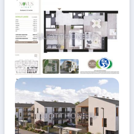
75.99 M
3 szoba
Ft
2. emelet
2
59 m
76.99 M
3 szoba
Ft
2. emelet
2
59 m