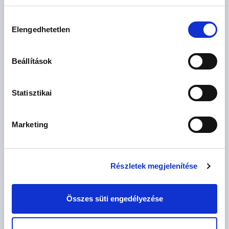
Hozzájárulás
Elengedhetetlen
kiválasztása
76.99 M
3 szoba
Beállítások
Ft
2. emelet
2
60 m
Statisztikai
Marketing
Részletek megjelenítése
75.99 M
3 szoba
Ft
2. emelet
Összes süti engedélyezése
2
59 m