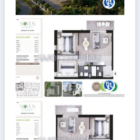
79.99 M
3 szoba
Ft
1. emelet
2
60 m
76.99 M
3 szoba
Ft
1. emelet
2
60 m