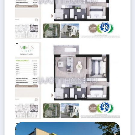
78.99 M
3 szoba
Ft
2. emelet
2
60 m
75.99 M
3 szoba
Ft
2. emelet
2