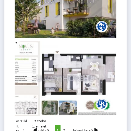
78.99 M
3 szoba
Ft
2. emelet
2
60 m
78.99 M
3 szoba
Ft
1. emelet
előző
1
2
következő
2