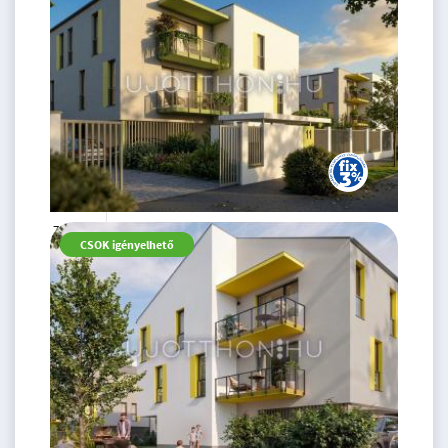
60 m
75.99 M
3 szoba
CSOK igényelhető
Ft
1. emelet
2
59 m