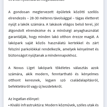
A gondosan megtervezett épületek közötti szellős
elrendezés – 28-30 méteres távolsággal – tágas életteret
nyújt a lakók számára. A lakások világos belső terei, jól
átgondolt elrendezése és a minőségi anyaghasználat
garantálják, hogy minden lakó otthon érezze magát. A
lakópark saját közös használatú kertekkel és zárt
felszíni parkolókkal rendelkezik, amelyek kényelmet és
biztonságot nyújtanak a mindennapokhoz.
A Novus Liget lakópark tökéletes választás azok
számára, akik modern, fenntartható és kényelmes
otthont keresnek, legyen szó családalapításról,
befektetésről vagy új kezdetekről.
Az ingatlan előnyei:
• Kiváló infrastruktúra: Modern közművek, széles utak és