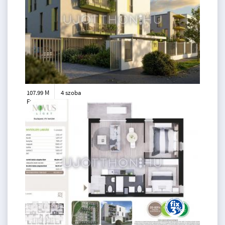
107.99 M
4 szoba
Ft
földszint
2
75 m