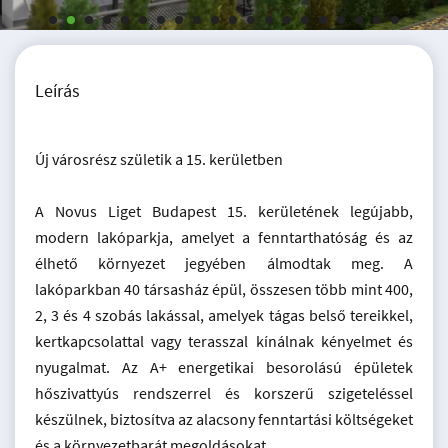
Leírás
Új városrész születik a 15. kerületben
A Novus Liget Budapest 15. kerületének legújabb,
modern lakóparkja, amelyet a fenntarthatóság és az
élhető környezet jegyében álmodtak meg. A
lakóparkban 40 társasház épül, összesen több mint 400,
2, 3 és 4 szobás lakással, amelyek tágas belső tereikkel,
kertkapcsolattal vagy terasszal kínálnak kényelmet és
nyugalmat. Az A+ energetikai besorolású épületek
hőszivattyús rendszerrel és korszerű szigeteléssel
készülnek, biztosítva az alacsony fenntartási költségeket
és a környezetbarát megoldásokat.