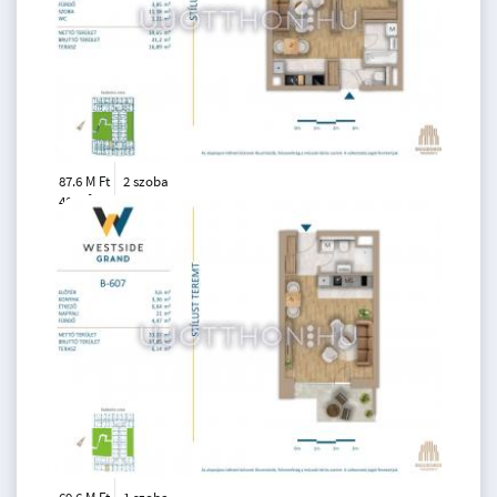
87.6 M Ft
2 szoba
2
40 m
5.
emelet