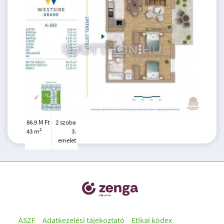
86.9 M Ft
2 szoba
2
43 m
3.
emelet
ÁSZF
Adatkezelési tájékoztató
Etikai kódex