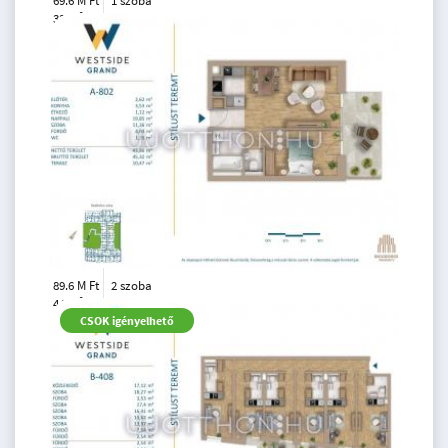
69.6 M Ft
1 szoba
2
33 m
6.
emelet
89.6 M Ft
2 szoba
2
44 m
8.
CSOK igényelhető
emelet