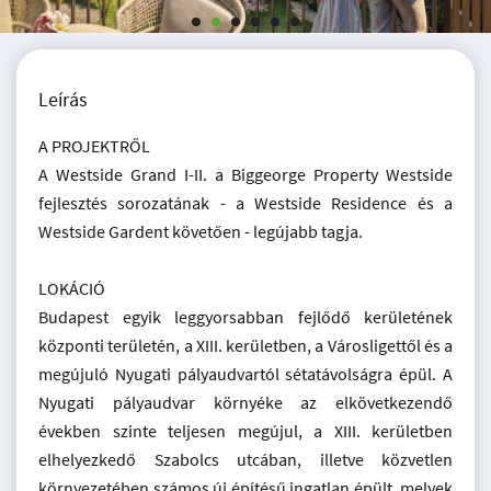
Leírás
A PROJEKTRŐL
A Westside Grand I-II. a Biggeorge Property Westside
fejlesztés sorozatának - a Westside Residence és a
Westside Gardent követően - legújabb tagja.
LOKÁCIÓ
Budapest egyik leggyorsabban fejlődő kerületének
központi területén, a XIII. kerületben, a Városligettől és a
megújuló Nyugati pályaudvartól sétatávolságra épül. A
Nyugati pályaudvar környéke az elkövetkezendő
években szinte teljesen megújul, a XIII. kerületben
elhelyezkedő Szabolcs utcában, illetve közvetlen
környezetében számos új építésű ingatlan épült, melyek