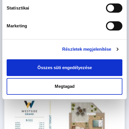
Ár
Statisztikai
M Ft
Marketing
Méret
2
m
Részletek megjelenítése
Szoba
db
Összes süti engedélyezése
CSOK igényelhető
Szűrés
Megtagad