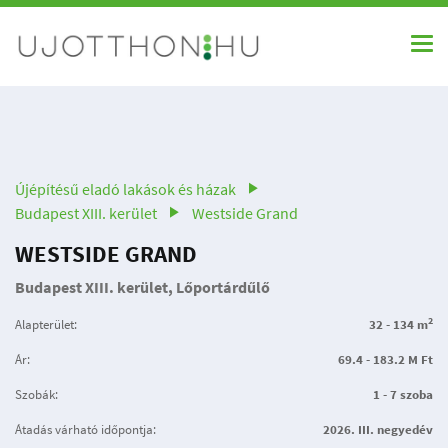
Újépítésű eladó lakások és házak
Budapest XIII. kerület
Westside Grand
WESTSIDE GRAND
Budapest XIII. kerület, Lőportárdűlő
2
Alapterület:
32 - 134 m
Ár:
69.4 - 183.2 M Ft
Szobák:
1 - 7 szoba
Átadás várható időpontja:
2026. III. negyedév