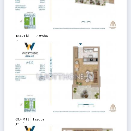
183.21 M
7 szoba
Ft
4. emelet
2
134 m
69.4 M Ft
1 szoba
2
32 m
1.
emelet