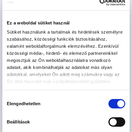
Elfogadom az
általános szerződési feltételeket
és az
adatkezelési
tájékoztatót.
Hozzájárulok az adatvédelmi tájékoztatóban leírtak szerinti
Ez a weboldal sütiket használ
marketing célú megkeresésekhez
Sütiket használunk a tartalmak és hirdetések személyre
szabásához, közösségi funkciók biztosításához,
* A kérdésre „Igen” válasz bejelölése esetén, az „Üzenet
valamint weboldalforgalmunk elemzéséhez. Ezenkívül
küldése” gombra kattintva kijelentem, hogy az OTP Bank
közösségi média-, hirdető- és elemező partnereinkkel
Nyrt.
Adatkezelési tájékoztatójának
tartalmát
megosztjuk az Ön weboldalhasználatra vonatkozó
megismertem és tudomásul vettem.
adatait, akik kombinálhatják az adatokat más olyan
adatokkal, amelyeket Ön adott meg számukra vagy az
Ajánlatkérés elküldése
Ön által használt más szolgáltatásokból gyűjtöttek.
Hozzájárulás
Elengedhetetlen
kiválasztása
WESTSIDE GRAND LAKÁSKÍNÁLAT - 6
INGATLAN
Beállítások