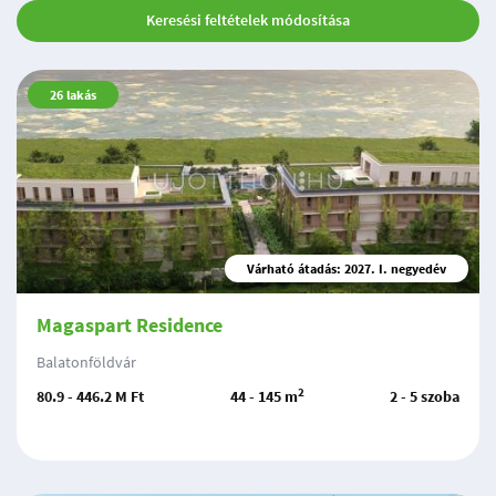
Keresési feltételek módosítása
26
lakás
Várható átadás: 2027. I. negyedév
Magaspart Residence
Balatonföldvár
2
80.9 - 446.2 M Ft
44 - 145 m
2 - 5 szoba