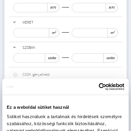
M Ft
M Ft
MÉRET
2
2
m
m
SZOBÁK
szoba
szoba
CSOK igényelhető
FIX 3%-ra alkalmas
Keresés
Ez a weboldal sütiket használ
Sütiket használunk a tartalmak és hirdetések személyre
szabásához, közösségi funkciók biztosításához,
valamint weboldalforgalmunk elemzéséhez. Ezenkívül