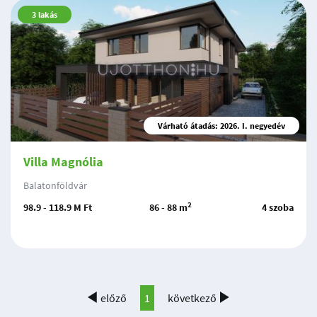
3
lakás
Várható átadás: 2026. I. negyedév
Villa Magnólia
Balatonföldvár
2
98.9 - 118.9 M Ft
86 - 88 m
4 szoba
előző
1
következő