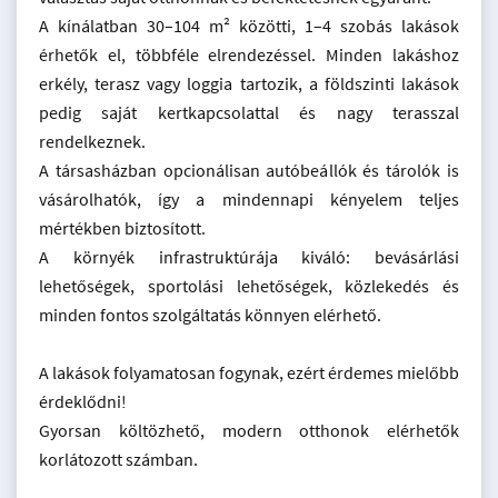
A kínálatban 30–104 m² közötti, 1–4 szobás lakások
érhetők el, többféle elrendezéssel. Minden lakáshoz
erkély, terasz vagy loggia tartozik, a földszinti lakások
pedig saját kertkapcsolattal és nagy terasszal
rendelkeznek.
A társasházban opcionálisan autóbeállók és tárolók is
vásárolhatók, így a mindennapi kényelem teljes
mértékben biztosított.
A környék infrastruktúrája kiváló: bevásárlási
lehetőségek, sportolási lehetőségek, közlekedés és
minden fontos szolgáltatás könnyen elérhető.
A lakások folyamatosan fogynak, ezért érdemes mielőbb
érdeklődni!
Gyorsan költözhető, modern otthonok elérhetők
korlátozott számban.