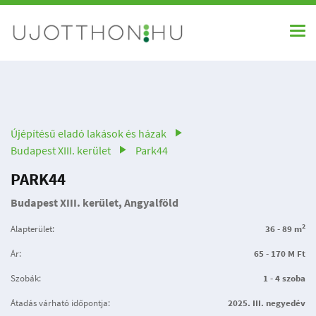
Újépítésű eladó lakások és házak
Budapest XIII. kerület
Park44
PARK44
Budapest XIII. kerület, Angyalföld
2
Alapterület:
36 - 89 m
Ár:
65 - 170 M Ft
Szobák:
1 - 4 szoba
Átadás várható időpontja:
2025. III. negyedév