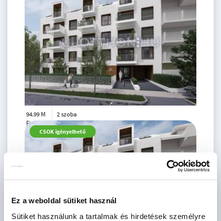
94.99 M
2 szoba
Ft
földszint
2
CSOK igényelhető
50 m
Ez a weboldal sütiket használ
Sütiket használunk a tartalmak és hirdetések személyre