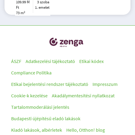
109.99 M
3 szoba
Ft
1. emelet
2
73 m
ÁSZF
Adatkezelési tájékoztató
Etikai kódex
Compliance Politika
Etikai bejelentési rendszer tájékoztató
Impresszum
Cookie-k kezelése
Akadálymentesítési nyilatkozat
Tartalommoderálási jelentés
Budapesti újépítésű eladó lakások
Kiadó lakások, albérletek
Hello, Otthon! blog