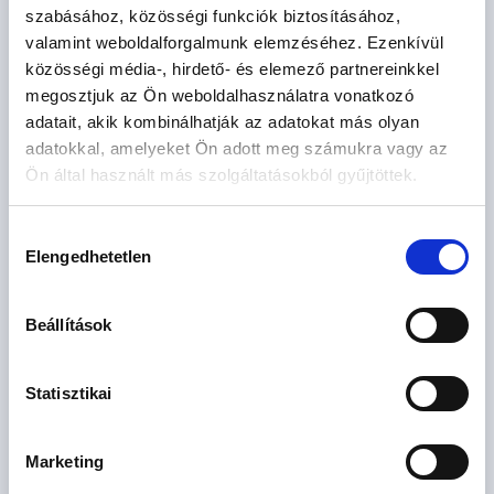
szabásához, közösségi funkciók biztosításához,
valamint weboldalforgalmunk elemzéséhez. Ezenkívül
közösségi média-, hirdető- és elemező partnereinkkel
169.99 M
4 szoba
megosztjuk az Ön weboldalhasználatra vonatkozó
Ft
földszint
2
80 m
adatait, akik kombinálhatják az adatokat más olyan
adatokkal, amelyeket Ön adott meg számukra vagy az
Ön által használt más szolgáltatásokból gyűjtöttek.
Hozzájárulás
Elengedhetetlen
kiválasztása
Beállítások
99.9 M Ft
2 szoba
Statisztikai
2
54 m
földszint
Marketing