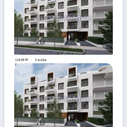
119.99 M
3 szoba
Ft
3. emelet
2
65 m