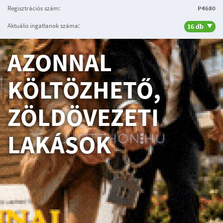
Regisztrációs szám:
P4680
Aktuális ingatlanok száma:
16 db
AZONNAL
KÖLTÖZHETŐ,
ZÖLDÖVEZETI
LAKÁSOK