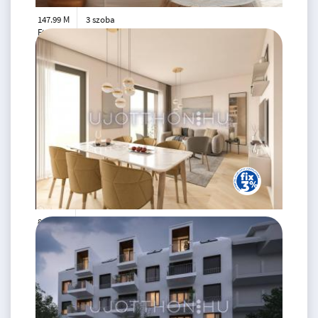
147.99 M
3 szoba
Ft
földszint
2
89 m
86.99 M
2 szoba
Ft
4. emelet
2
50 m