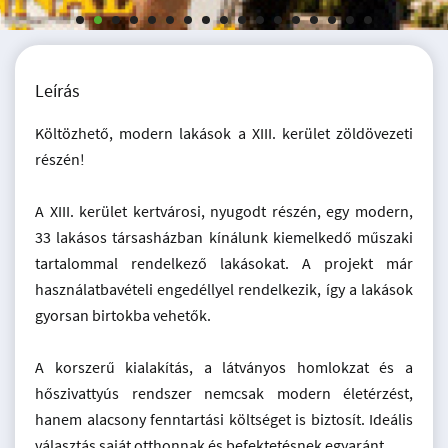
Leírás
Költözhető, modern lakások a XIII. kerület zöldövezeti
részén!
A XIII. kerület kertvárosi, nyugodt részén, egy modern,
33 lakásos társasházban kínálunk kiemelkedő műszaki
tartalommal rendelkező lakásokat. A projekt már
használatbavételi engedéllyel rendelkezik, így a lakások
gyorsan birtokba vehetők.
A korszerű kialakítás, a látványos homlokzat és a
hőszivattyús rendszer nemcsak modern életérzést,
hanem alacsony fenntartási költséget is biztosít. Ideális
választás saját otthonnak és befektetésnek egyaránt.