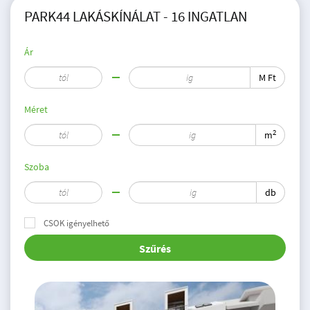
PARK44 LAKÁSKÍNÁLAT - 16 INGATLAN
Ár
M Ft
Méret
2
m
Szoba
db
CSOK igényelhető
Szűrés