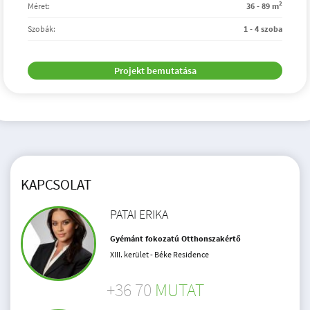
2
Méret:
36 - 89 m
Szobák:
1 - 4 szoba
Projekt bemutatása
KAPCSOLAT
PATAI ERIKA
Gyémánt fokozatú Otthonszakértő
XIII. kerület - Béke Residence
+36 70
MUTAT