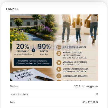
PARK44
Átadás:
2025. III. negyedév
Lakások száma:
16
Árak:
65 - 170 M Ft