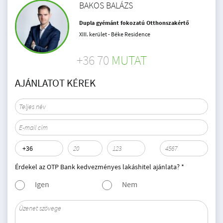
BAKOS BALÁZS
Dupla gyémánt fokozatú Otthonszakértő
XIII. kerület - Béke Residence
+36 70
MUTAT
AJÁNLATOT KÉREK
Érdekel az OTP Bank kedvezményes lakáshitel ajánlata? *
Igen
Nem