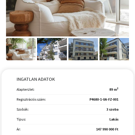
INGATLAN ADATOK
2
Alapterület:
89 m
Regisztrációs szám:
P4680-1-0A-FZ-001
Szobák:
3 szoba
Típus:
Lakás
Ár:
147 990 000 Ft