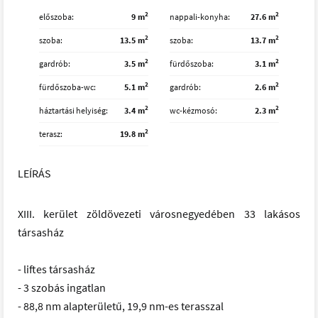
2
2
előszoba
9 m
nappali-konyha
27.6 m
2
2
szoba
13.5 m
szoba
13.7 m
2
2
gardrób
3.5 m
fürdőszoba
3.1 m
2
2
fürdőszoba-wc
5.1 m
gardrób
2.6 m
2
2
háztartási helyiség
3.4 m
wc-kézmosó
2.3 m
2
terasz
19.8 m
LEÍRÁS
XIII. kerület zöldövezeti városnegyedében 33 lakásos
társasház
- liftes társasház
- 3 szobás ingatlan
- 88,8 nm alapterületű, 19,9 nm-es terasszal