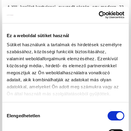
A XIII. kerület kertvárosi, nyugodt részén, egy modern, 33
lakásos társasházban kínálunk kiemelkedő műszaki
tartalommal rendelkező lakásokat. A projekt már
használatbavételi engedéllyel rendelkezik, így a lakások
Ez a weboldal sütiket használ
gyorsan birtokba vehetők.
Sütiket használunk a tartalmak és hirdetések személyre
szabásához, közösségi funkciók biztosításához,
A korszerű kialakítás, a látványos homlokzat és a
valamint weboldalforgalmunk elemzéséhez. Ezenkívül
hőszivattyús rendszer nemcsak modern életérzést, hanem
közösségi média-, hirdető- és elemező partnereinkkel
alacsony fenntartási költséget is biztosít. Ideális választás
megosztjuk az Ön weboldalhasználatra vonatkozó
saját otthonnak és befektetésnek egyaránt.
adatait, akik kombinálhatják az adatokat más olyan
A kínálatban 30–104 m² közötti, 1–4 szobás lakások
adatokkal, amelyeket Ön adott meg számukra vagy az
érhetők el, többféle elrendezéssel. Minden lakáshoz erkély,
Ön által használt más szolgáltatásokból gyűjtöttek.
terasz vagy loggia tartozik, a földszinti lakások pedig saját
kertkapcsolattal és nagy terasszal rendelkeznek.
Hozzájárulás
A társasházban opcionálisan autóbeállók és tárolók is
Elengedhetetlen
kiválasztása
vásárolhatók, így a mindennapi kényelem teljes mértékben
biztosított.