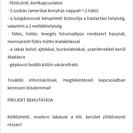
- földszinti, kertkapcsolatos
- 3 szobás (amerikai konyhás nappali + 2 háló)
- a tulajdonosok kényelmét biztosítja a háztartási helyiség,
valamint a 2 mellékhelyiség
- fűtés, hűtés: levegős hőszivattyús rendszert használ,
mennyezeti fűtés-hűtés kialakítással
- a lakás belső ajtókkal, burkolatokkal, szaniterekkel kerül
átadásra
- gépkocsi beálló külön vásárolható
További információval, megtekintéssel kapcsolatban
keressen bizalommal!
PROJEKT BEMUTATÁSA
Költözhető, modern lakások a XIII. kerület zöldövezeti
részén!