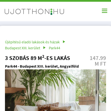
Újépítésű eladó lakások és házak
Budapest XIII. kerület
Park44
2
3 SZOBÁS 89 M
-ES LAKÁS
147.99
M FT
Park44 - Budapest XIII. kerület, Angyalföld