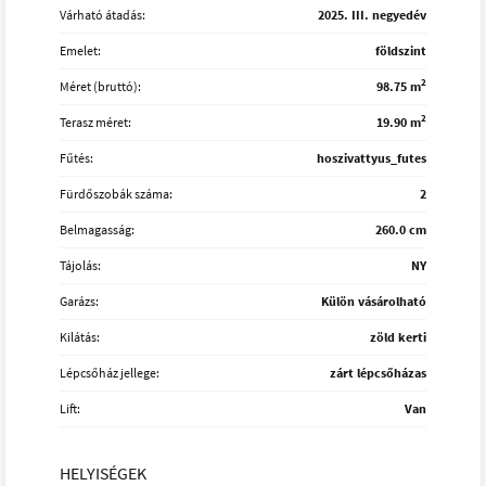
Várható átadás:
2025. III. negyedév
Emelet:
földszint
2
Méret (bruttó):
98.75 m
2
Terasz méret:
19.90 m
Fűtés:
hoszivattyus_futes
Fürdőszobák száma:
2
Belmagasság:
260.0 cm
Tájolás:
NY
Garázs:
Külön vásárolható
Kilátás:
zöld kerti
Lépcsőház jellege:
zárt lépcsőházas
Lift:
Van
HELYISÉGEK