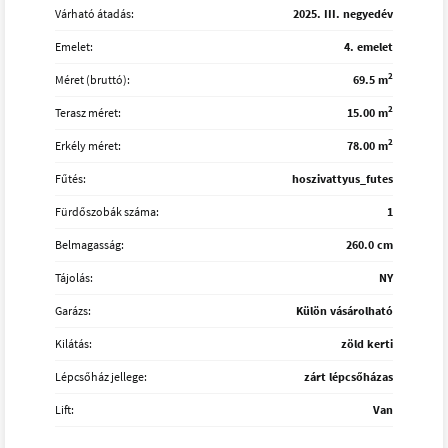
Várható átadás:
2025. III. negyedév
Emelet:
4. emelet
2
Méret (bruttó):
69.5 m
2
Terasz méret:
15.00 m
2
Erkély méret:
78.00 m
Fűtés:
hoszivattyus_futes
Fürdőszobák száma:
1
Belmagasság:
260.0 cm
Tájolás:
NY
Garázs:
Külön vásárolható
Kilátás:
zöld kerti
Lépcsőház jellege:
zárt lépcsőházas
Lift:
Van