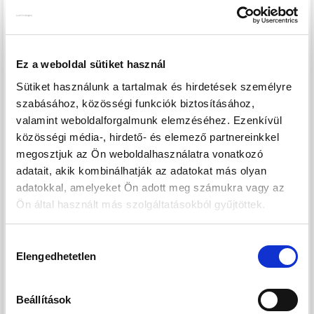
tartalommal rendelkező lakásokat. A projekt már
használatbavételi engedéllyel rendelkezik, így a lakások
gyorsan birtokba vehetők.
Ez a weboldal sütiket használ
A korszerű kialakítás, a látványos homlokzat és a
Sütiket használunk a tartalmak és hirdetések személyre
hőszivattyús rendszer nemcsak modern életérzést, hanem
szabásához, közösségi funkciók biztosításához,
alacsony fenntartási költséget is biztosít. Ideális választás
valamint weboldalforgalmunk elemzéséhez. Ezenkívül
közösségi média-, hirdető- és elemező partnereinkkel
saját otthonnak és befektetésnek egyaránt.
megosztjuk az Ön weboldalhasználatra vonatkozó
A kínálatban 30–104 m² közötti, 1–4 szobás lakások
adatait, akik kombinálhatják az adatokat más olyan
érhetők el, többféle elrendezéssel. Minden lakáshoz erkély,
adatokkal, amelyeket Ön adott meg számukra vagy az
terasz vagy loggia tartozik, a földszinti lakások pedig saját
Ön által használt más szolgáltatásokból gyűjtöttek.
kertkapcsolattal és nagy terasszal rendelkeznek.
A társasházban opcionálisan autóbeállók és tárolók is
Hozzájárulás
vásárolhatók, így a mindennapi kényelem teljes mértékben
Elengedhetetlen
kiválasztása
biztosított.
A környék infrastruktúrája kiváló: bevásárlási lehetőségek,
Beállítások
sportolási lehetőségek, közlekedés és minden fontos