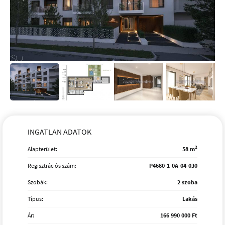
INGATLAN ADATOK
2
Alapterület:
58 m
Regisztrációs szám:
P4680-1-0A-04-030
Szobák:
2 szoba
Típus:
Lakás
Ár:
166 990 000 Ft