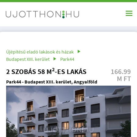
Újépítésű eladó lakások és házak
Budapest XIII. kerület
Park44
2
2 SZOBÁS 58 M
-ES LAKÁS
166.99
M FT
Park44 - Budapest XIII. kerület, Angyalföld