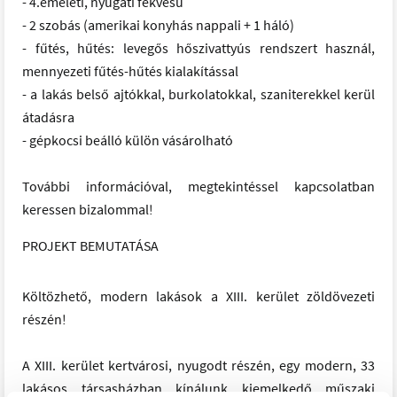
- 4.emeleti, nyugati fekvésű
- 2 szobás (amerikai konyhás nappali + 1 háló)
- fűtés, hűtés: levegős hőszivattyús rendszert használ,
mennyezeti fűtés-hűtés kialakítással
- a lakás belső ajtókkal, burkolatokkal, szaniterekkel kerül
átadásra
- gépkocsi beálló külön vásárolható
További információval, megtekintéssel kapcsolatban
keressen bizalommal!
PROJEKT BEMUTATÁSA
Költözhető, modern lakások a XIII. kerület zöldövezeti
részén!
A XIII. kerület kertvárosi, nyugodt részén, egy modern, 33
lakásos társasházban kínálunk kiemelkedő műszaki