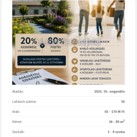
Átadás:
2025. III. negyedév
Lakások száma:
16
Árak:
65 - 170 M Ft
2
Méret:
36 - 89 m
Szobák:
1 - 4 szoba