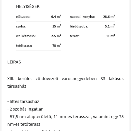
HELYISÉGEK
2
2
előszoba
6.4 m
nappali-konyha
28.6 m
2
2
szoba
15 m
fürdőszoba
5.1 m
2
2
wc-kézmosó
2.5 m
terasz
11 m
2
tetőterasz
78 m
LEÍRÁS
XIII. kerület zöldövezeti városnegyedében 33 lakásos
társasház
- liftes társasház
- 2 szobás ingatlan
- 57,5 nm alapterületű, 11 nm-es terasszal, valamint egy 78
nm-es tetőterasz