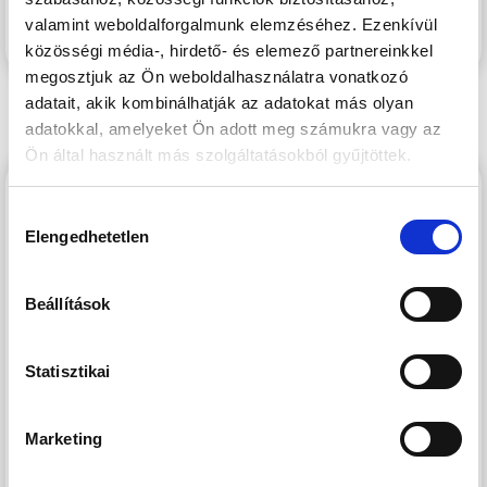
hangulatot teremt.
valamint weboldalforgalmunk elemzéséhez. Ezenkívül
közösségi média-, hirdető- és elemező partnereinkkel
megosztjuk az Ön weboldalhasználatra vonatkozó
adatait, akik kombinálhatják az adatokat más olyan
adatokkal, amelyeket Ön adott meg számukra vagy az
Ön által használt más szolgáltatásokból gyűjtöttek.
THERMAL ZUGLÓ 5 BY CORDIA
Hozzájárulás
Elengedhetetlen
kiválasztása
Beállítások
Statisztikai
Marketing