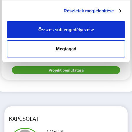
Részletek megjelenítése
Átadás:
2028. I. negyedév
Lakások száma:
10
Összes süti engedélyezése
Árak:
89 - 141.9 M Ft
2
Méret:
43 - 75 m
Megtagad
Szobák:
2 - 3 szoba
Projekt bemutatása
KAPCSOLAT
CORDIA