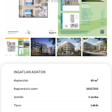
INGATLAN ADATOK
2
Alapterület:
69 m
Regisztrációs szám:
10317255
Szobák:
3 szoba
Típus:
Lakás