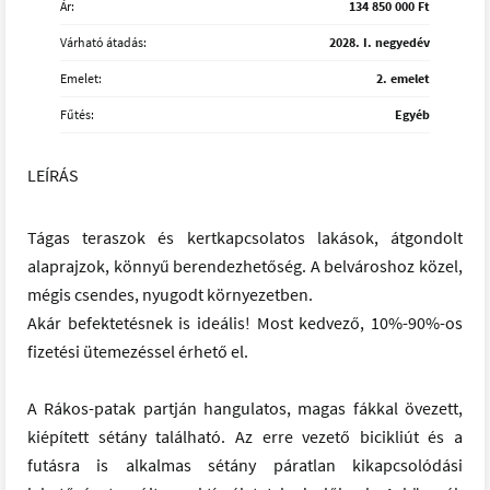
Ár:
134 850 000 Ft
Várható átadás:
2028. I. negyedév
Emelet:
2. emelet
Fűtés:
Egyéb
LEÍRÁS
Tágas teraszok és kertkapcsolatos lakások, átgondolt
alaprajzok, könnyű berendezhetőség. A belvároshoz közel,
mégis csendes, nyugodt környezetben.
Akár befektetésnek is ideális! Most kedvező, 10%-90%-os
fizetési ütemezéssel érhető el.
A Rákos-patak partján hangulatos, magas fákkal övezett,
kiépített sétány található. Az erre vezető bicikliút és a
futásra is alkalmas sétány páratlan kikapcsolódási