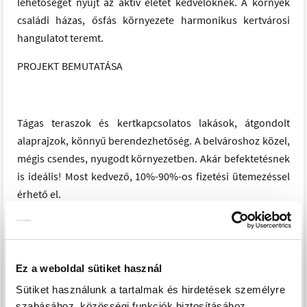
lehetőséget nyújt az aktív életet kedvelőknek. A környék
családi házas, ősfás környezete harmonikus kertvárosi
hangulatot teremt.
PROJEKT BEMUTATÁSA
Tágas teraszok és kertkapcsolatos lakások, átgondolt
alaprajzok, könnyű berendezhetőség. A belvároshoz közel,
mégis csendes, nyugodt környezetben. Akár befektetésnek
is ideális! Most kedvező, 10%-90%-os fizetési ütemezéssel
érhető el.
A Rákos-patak partján hangulatos, magas fákkal övezett,
kiépített sétány található. Az erre vezető bicikliút és a
futásra is alkalmas sétány páratlan kikapcsolódási
Ez a weboldal sütiket használ
lehetőséget nyújt az aktív életet kedvelőknek. A környék
Sütiket használunk a tartalmak és hirdetések személyre
családi házas, ősfás környezete harmonikus kertvárosi
szabásához, közösségi funkciók biztosításához,