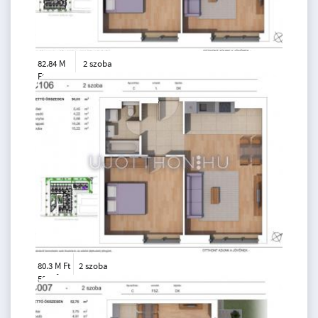
82.84 M
2 szoba
Ft
3. emelet
2
52 m
80.3 M Ft
2 szoba
2
50 m
1.
emelet