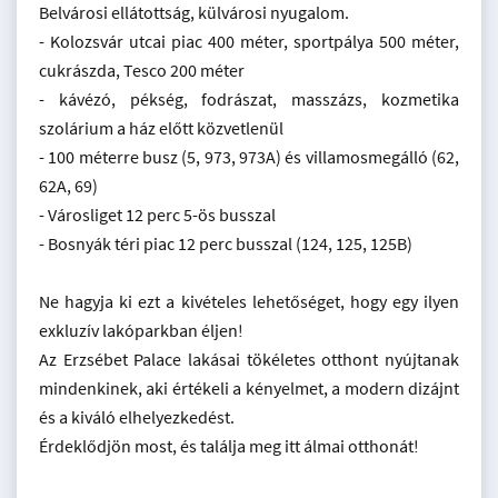
Belvárosi ellátottság, külvárosi nyugalom.
- Kolozsvár utcai piac 400 méter, sportpálya 500 méter,
cukrászda, Tesco 200 méter
- kávézó, pékség, fodrászat, masszázs, kozmetika
szolárium a ház előtt közvetlenül
- 100 méterre busz (5, 973, 973A) és villamosmegálló (62,
62A, 69)
- Városliget 12 perc 5-ös busszal
- Bosnyák téri piac 12 perc busszal (124, 125, 125B)
Ne hagyja ki ezt a kivételes lehetőséget, hogy egy ilyen
exkluzív lakóparkban éljen!
Az Erzsébet Palace lakásai tökéletes otthont nyújtanak
mindenkinek, aki értékeli a kényelmet, a modern dizájnt
és a kiváló elhelyezkedést.
Érdeklődjön most, és találja meg itt álmai otthonát!