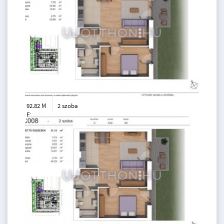
92.82 M
2 szoba
Ft
földszint
2
58 m