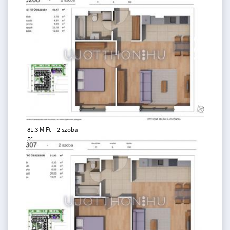
111 m
81.3 M Ft
2 szoba
2
50 m
2.
emelet