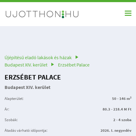
Újépítésű eladó lakások és házak
Budapest XIV. kerület
Erzsébet Palace
ERZSÉBET PALACE
Budapest XIV. kerület
2
Alapterület:
50 - 146 m
Ár:
80.3 - 218.4 M Ft
Szobák:
2 - 4 szoba
Átadás várható időpontja:
2026. I. negyedév