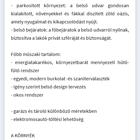
- parkosított környezet: a belső udvar gondosan
kialakított, növényekkel és fákkal díszített zöld oázis,
amely nyugalmat és kikapcsolódást nyújt.
- belső bejáratok: a főbejáratok a belső udvarról nyílnak,
biztosítva a lakók privát szféráját és biztonságát.
Főbb műszaki tartalom:
- energiatakarékos, környezetbarát mennyezeti hűtő-
fűtő rendszer
- egyedi, modern burkolat -és szaniterválaszték
- igény szerint belső design tervezés
- okos rendszer
- garázs és tároló különböző méretekben
- elektromosautó-töltési lehetőség
A KÖRNYÉK