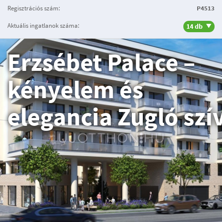
Regisztrációs szám:
P4513
Aktuális ingatlanok száma:
14 db
Erzsébet Palace –
kényelem és
elegancia Zugló szí