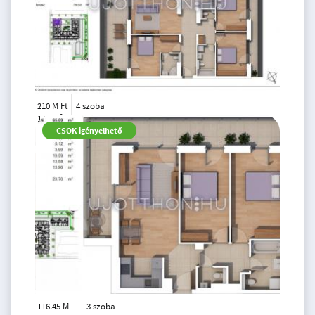
210 M Ft
4 szoba
2
146 m
6.
CSOK igényelhető
emelet
116.45 M
3 szoba