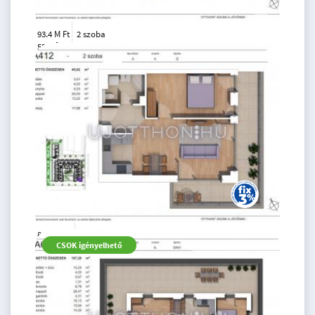
93.4 M Ft
2 szoba
2
55 m
földszint
88.41 M
2 szoba
CSOK igényelhető
Ft
4. emelet
2
54 m