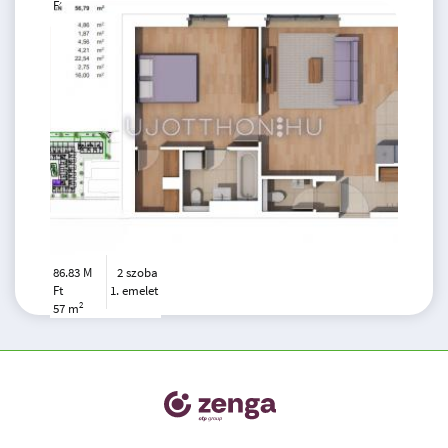
Ft
2. emelet
2
78 m
86.83 M
2 szoba
Ft
1. emelet
2
57 m