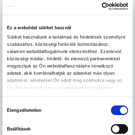
Ár
M Ft
Ez a weboldal sütiket használ
Méret
Sütiket használunk a tartalmak és hirdetések személyre
2
m
szabásához, közösségi funkciók biztosításához,
valamint weboldalforgalmunk elemzéséhez. Ezenkívül
Szoba
közösségi média-, hirdető- és elemező partnereinkkel
db
megosztjuk az Ön weboldalhasználatra vonatkozó
adatait, akik kombinálhatják az adatokat más olyan
CSOK igényelhető
adatokkal, amelyeket Ön adott meg számukra vagy az
Ön által használt más szolgáltatásokból gyűjtöttek.
Szűrés
Hozzájárulás
Elengedhetetlen
kiválasztása
CSOK igényelhető
Beállítások