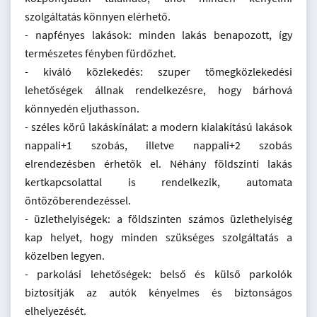
szolgáltatás könnyen elérhető.
- napfényes lakások: minden lakás benapozott, így
természetes fényben fürdőzhet.
- kiváló közlekedés: szuper tömegközlekedési
lehetőségek állnak rendelkezésre, hogy bárhová
könnyedén eljuthasson.
- széles körű lakáskínálat: a modern kialakítású lakások
nappali+1 szobás, illetve nappali+2 szobás
elrendezésben érhetők el. Néhány földszinti lakás
kertkapcsolattal is rendelkezik, automata
öntözőberendezéssel.
- üzlethelyiségek: a földszinten számos üzlethelyiség
kap helyet, hogy minden szükséges szolgáltatás a
közelben legyen.
- parkolási lehetőségek: belső és külső parkolók
biztosítják az autók kényelmes és biztonságos
elhelyezését.