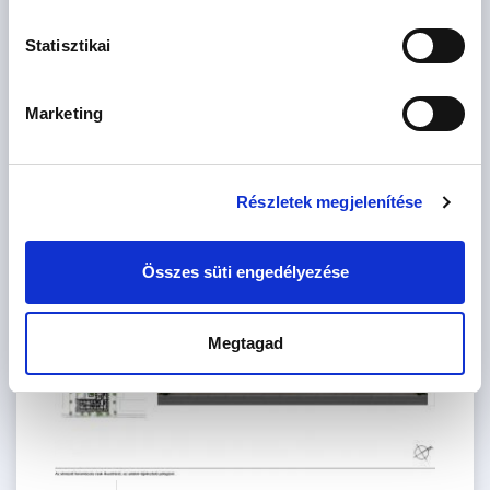
Statisztikai
Marketing
218.4 M
4 szoba
Részletek megjelenítése
Ft
6. emelet
2
CSOK igényelhető
107 m
Összes süti engedélyezése
Megtagad