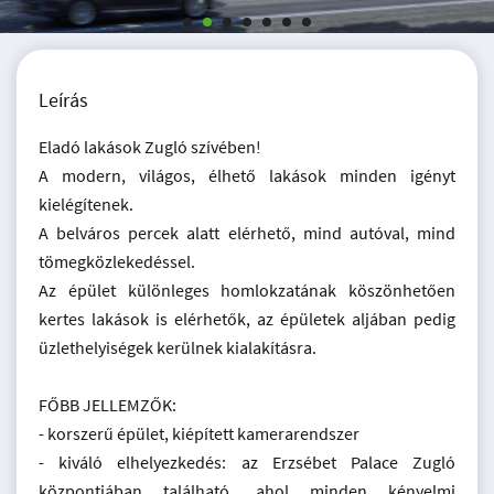
Leírás
Eladó lakások Zugló szívében!
A modern, világos, élhető lakások minden igényt
kielégítenek.
A belváros percek alatt elérhető, mind autóval, mind
tömegközlekedéssel.
Az épület különleges homlokzatának köszönhetően
kertes lakások is elérhetők, az épületek aljában pedig
üzlethelyiségek kerülnek kialakításra.
FŐBB JELLEMZŐK:
- korszerű épület, kiépített kamerarendszer
- kiváló elhelyezkedés: az Erzsébet Palace Zugló
központjában található, ahol minden kényelmi