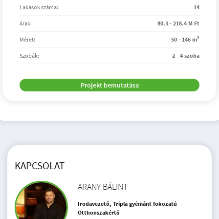
Lakások száma:
14
Árak:
80.3 - 218.4 M Ft
2
Méret:
50 - 146 m
Szobák:
2 - 4 szoba
Projekt bemutatása
KAPCSOLAT
ARANY BÁLINT
Irodavezető, Tripla gyémánt fokozatú
Otthonszakértő