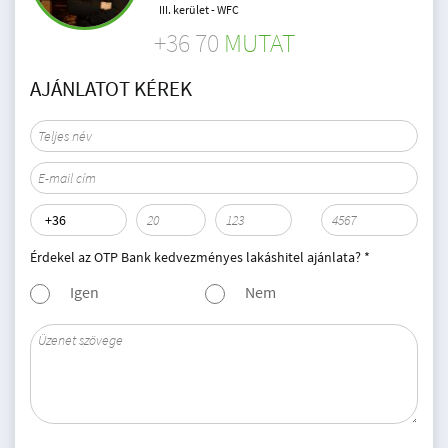
III. kerület - WFC
+36 70
MUTAT
AJÁNLATOT KÉREK
Érdekel az OTP Bank kedvezményes lakáshitel ajánlata? *
Igen
Nem