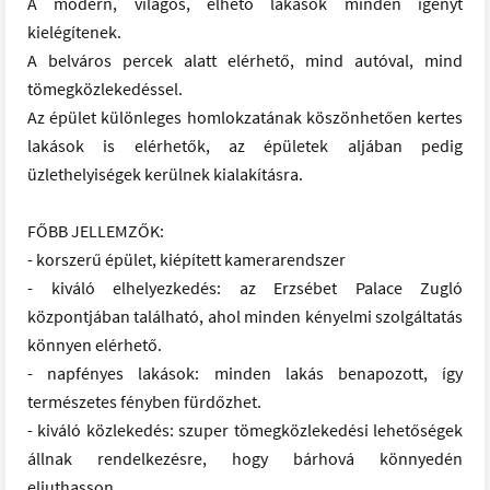
A modern, világos, élhető lakások minden igényt
kielégítenek.
A belváros percek alatt elérhető, mind autóval, mind
tömegközlekedéssel.
Az épület különleges homlokzatának köszönhetően kertes
lakások is elérhetők, az épületek aljában pedig
üzlethelyiségek kerülnek kialakításra.
FŐBB JELLEMZŐK:
- korszerű épület, kiépített kamerarendszer
- kiváló elhelyezkedés: az Erzsébet Palace Zugló
központjában található, ahol minden kényelmi szolgáltatás
könnyen elérhető.
- napfényes lakások: minden lakás benapozott, így
természetes fényben fürdőzhet.
- kiváló közlekedés: szuper tömegközlekedési lehetőségek
állnak rendelkezésre, hogy bárhová könnyedén
eljuthasson.