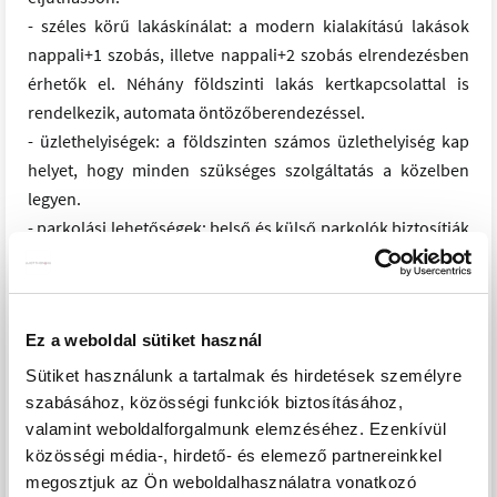
- széles körű lakáskínálat: a modern kialakítású lakások
nappali+1 szobás, illetve nappali+2 szobás elrendezésben
érhetők el. Néhány földszinti lakás kertkapcsolattal is
rendelkezik, automata öntözőberendezéssel.
- üzlethelyiségek: a földszinten számos üzlethelyiség kap
helyet, hogy minden szükséges szolgáltatás a közelben
legyen.
- parkolási lehetőségek: belső és külső parkolók biztosítják
az autók kényelmes és biztonságos elhelyezését.
- parkosított környezet: a belső udvar gondosan kialakított,
növényekkel és fákkal díszített zöld oázis, amely nyugalmat
Ez a weboldal sütiket használ
és kikapcsolódást nyújt.
- belső bejáratok: a főbejáratok a belső udvarról nyílnak,
Sütiket használunk a tartalmak és hirdetések személyre
biztosítva a lakók privát szféráját és biztonságát.
szabásához, közösségi funkciók biztosításához,
valamint weboldalforgalmunk elemzéséhez. Ezenkívül
közösségi média-, hirdető- és elemező partnereinkkel
Főbb műszaki tartalom:
megosztjuk az Ön weboldalhasználatra vonatkozó
- energiatakarékos, környezetbarát mennyezeti hűtő-fűtő