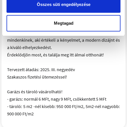
- Bosnyák téri piac 12 perc busszal (124, 125, 125B)
Összes süti engedélyezése
Ne hagyja ki ezt a kivételes lehetőséget, hogy egy ilyen
Megtagad
exkluzív lakóparkban éljen!
Az Erzsébet Palace lakásai tökéletes otthont nyújtanak
mindenkinek, aki értékeli a kényelmet, a modern dizájnt és
a kiváló elhelyezkedést.
Érdeklődjön most, és találja meg itt álmai otthonát!
Tervezett átadás: 2025. III. negyedév
Szakaszos fizetési ütemezéssel!
Garázs és tároló vásárolható!
- garázs: normál 6 MFt, nagy 9 MFt, csökkentett 5 MFt
- tároló: 5 m2 -nél kisebb: 950 000 Ft/m2, 5m2-nél nagyobb:
900 000 Ft/m2