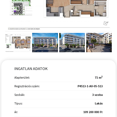
INGATLAN ADATOK
2
Alapterület:
71 m
Regisztrációs szám:
P4513-1-A0-05-513
Szobák:
3 szoba
Típus:
Lakás
Ár:
109 200 000 Ft