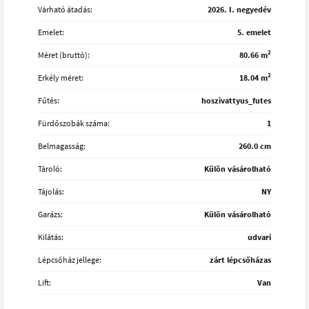
Várható átadás:
2026. I. negyedév
Emelet:
5. emelet
2
Méret (bruttó):
80.66 m
2
Erkély méret:
18.04 m
Fűtés:
hoszivattyus_futes
Fürdőszobák száma:
1
Belmagasság:
260.0 cm
Tároló:
Külön vásárolható
Tájolás:
NY
Garázs:
Külön vásárolható
Kilátás:
udvari
Lépcsőház jellege:
zárt lépcsőházas
Lift:
Van