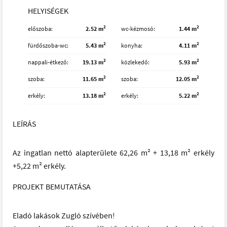
HELYISÉGEK
2
2
előszoba
2.52 m
wc-kézmosó
1.44 m
2
2
fürdőszoba-wc
5.43 m
konyha
4.11 m
2
2
nappali-étkező
19.13 m
közlekedő
5.93 m
2
2
szoba
11.65 m
szoba
12.05 m
2
2
erkély
13.18 m
erkély
5.22 m
LEÍRÁS
Az ingatlan nettó alapterülete 62,26 m² + 13,18 m² erkély
+5,22 m² erkély.
PROJEKT BEMUTATÁSA
Eladó lakások Zugló szívében!