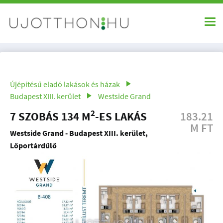
Újépítésű eladó lakások és házak
Budapest XIII. kerület
Westside Grand
2
7 SZOBÁS 134 M
-ES LAKÁS
183.21
M FT
Westside Grand - Budapest XIII. kerület,
Lőportárdűlő