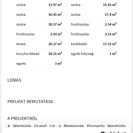
2
2
szoba
13.97 m
szoba
15.62 m
2
2
szoba
16.41 m
szoba
17.4 m
2
2
szoba
18.27 m
fürdőszoba
2.54 m
2
2
fürdőszoba
2.93 m
fürdőszoba
3.53 m
2
2
terasz
20.27 m
közlekedő
17.12 m
2
2
konyha-étkező
18.21 m
egyéb helyiség
1 m
2
egyéb
3 m
LEÍRÁS
PROJEKT BEMUTATÁSA
A PROJEKTRŐL
A Westside Grand I-II. a Biggeorge Property Westside