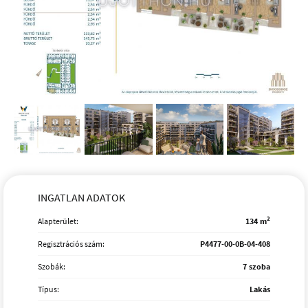
INGATLAN ADATOK
2
Alapterület:
134 m
Regisztrációs szám:
P4477-00-0B-04-408
Szobák:
7 szoba
Típus:
Lakás