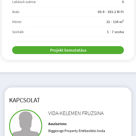
Lakások száma:
6
Árak:
69.4 - 183.2 M Ft
2
Méret:
32 - 134 m
Szobák:
1 - 7 szoba
Projekt bemutatása
KAPCSOLAT
VIDA-KELEMEN FRUZSINA
Asszisztens
Biggeorge Property Értékesítési Iroda