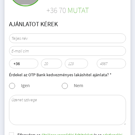
+36 70
MUTAT
AJÁNLATOT KÉREK
Érdekel az OTP Bank kedvezményes lakáshitel ajánlata? *
Igen
Nem
Elfogadom az
általános szerződési feltételeket
és az
adatkezelési