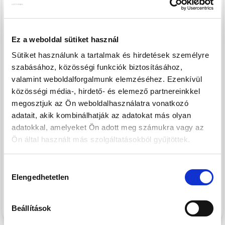
fejlesztés sorozatának - a Westside Residence és a Westside
Gardent követően - legújabb tagja.
Ez a weboldal sütiket használ
LOKÁCIÓ
Budapest egyik leggyorsabban fejlődő kerületének
Sütiket használunk a tartalmak és hirdetések személyre
központi területén, a XIII. kerületben, a Városligettől és a
szabásához, közösségi funkciók biztosításához,
megújuló Nyugati pályaudvartól sétatávolságra épül. A
valamint weboldalforgalmunk elemzéséhez. Ezenkívül
közösségi média-, hirdető- és elemező partnereinkkel
Nyugati pályaudvar környéke az elkövetkezendő években
megosztjuk az Ön weboldalhasználatra vonatkozó
szinte teljesen megújul, a XIII. kerületben elhelyezkedő
adatait, akik kombinálhatják az adatokat más olyan
Szabolcs utcában, illetve közvetlen környezetében számos
adatokkal, amelyeket Ön adott meg számukra vagy az
új építésű ingatlan épült, melyek jelentős értéknövekedést
Ön által használt más szolgáltatásokból gyűjtöttek.
kínálnak a környéken ingatlant vásárlóknak. A több
ütemben megvalósuló lakóingatlanfejlesztések hatalmas
Hozzájárulás
zöld parkot ölelnek körül, így a lakók akár az erkélyen ülve
Elengedhetetlen
kiválasztása
is élvezhetik a csendet, nyugalmat és zöld környezetet egy
központi, belvárosi környezetben is.
Beállítások