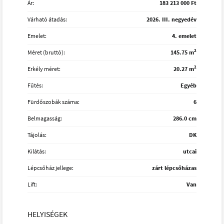
Ár:
183 213 000 Ft
Várható átadás:
2026. III. negyedév
Emelet:
4. emelet
2
Méret (bruttó):
145.75 m
2
Erkély méret:
20.27 m
Fűtés:
Egyéb
Fürdőszobák száma:
6
Belmagasság:
286.0 cm
Tájolás:
DK
Kilátás:
utcai
Lépcsőház jellege:
zárt lépcsőházas
Lift:
Van
HELYISÉGEK