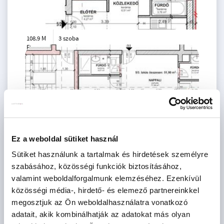
108.9 M
3 szoba
Ft
5. emelet
2
59 m
Ez a weboldal sütiket használ
Sütiket használunk a tartalmak és hirdetések személyre
szabásához, közösségi funkciók biztosításához,
valamint weboldalforgalmunk elemzéséhez. Ezenkívül
105.9 M
3 szoba
közösségi média-, hirdető- és elemező partnereinkkel
Ft
5. emelet
2
CSOK igényelhető
52 m
megosztjuk az Ön weboldalhasználatra vonatkozó
adatait, akik kombinálhatják az adatokat más olyan