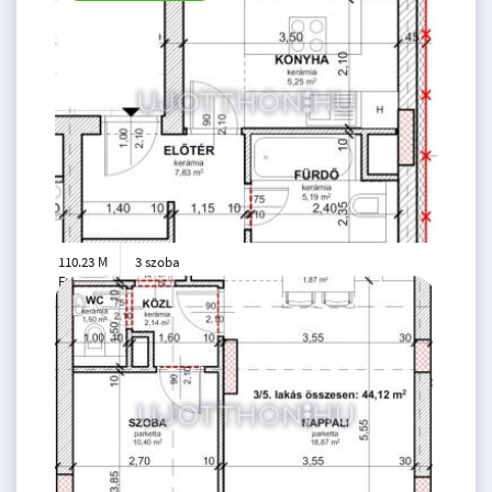
110.23 M
3 szoba
Ft
3. emelet
2
67 m