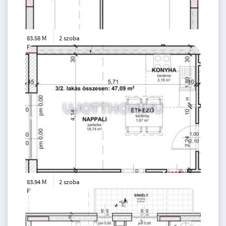
83.58 M
2 szoba
Ft
3. emelet
2
44 m
83.94 M
2 szoba
Ft
3. emelet
2
47 m