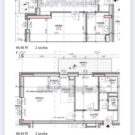
84.46 M
2 szoba
Ft
4. emelet
2
47 m
86.43 M
2 szoba