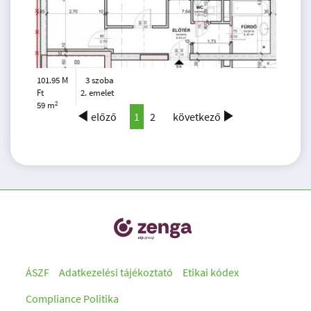
101.95 M
3 szoba
Ft
2. emelet
2
59 m
előző
1
2
következő
ÁSZF
Adatkezelési tájékoztató
Etikai kódex
Compliance Politika