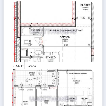
Ft
1. emelet
2
67 m
61.5 M Ft
1 szoba
2
31 m
1.
emelet