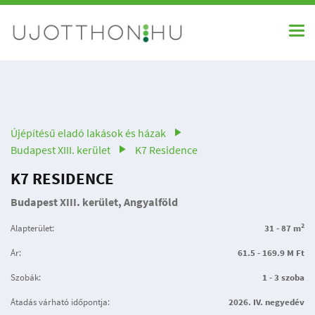
Újépítésű eladó lakások és házak
Budapest XIII. kerület
K7 Residence
K7 RESIDENCE
Budapest XIII. kerület, Angyalföld
2
Alapterület:
31 - 87 m
Ár:
61.5 - 169.9 M Ft
Szobák:
1 - 3 szoba
Átadás várható időpontja:
2026. IV. negyedév