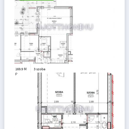
169.9 M
3 szoba
Ft
5. emelet
2
87 m