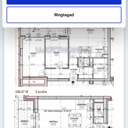
63.98 M
1 szoba
Megtagad
Ft
3. emelet
2
31 m
106.07 M
3 szoba
Ft
4. emelet
2
59 m