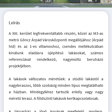
Leírás
A XIII. kerület legfrekventáltabb részén, közel az M3-as
metró Göncz Árpád Városközponti megállójához (Árpád
híd) és az 1-es villamoshoz, csendes mellékutcában
kínálunk eladásra újépítésű lakásokat, számos
referenciával rendelkező, nagymúltú beruházó
projektjében.
A lakások változatos méretűek: a stúdió lakástól a
nagyteraszos, több szobásig minden típus megtalálható
a házban. Mindegyikhez tartozik erkély vagy nagy
méretű terasz. A földszinti lakások kertkapcsolatosak.
A társasház a jövő korának megfelelő, modern,