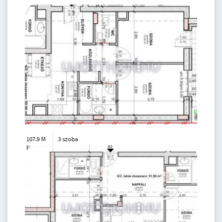
107.9 M
3 szoba
Ft
6. emelet
2
59 m