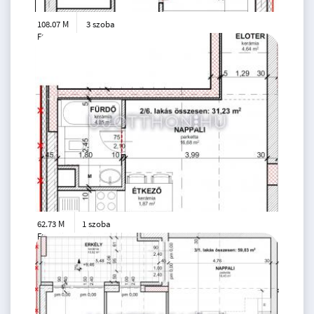
108.07 M
3 szoba
Ft
2. emelet
2
67 m
62.73 M
1 szoba
Ft
2. emelet
2
31 m