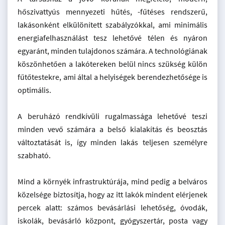
hőszivattyús mennyezeti hűtés, -fűtéses rendszerű,
lakásonként elkülönített szabályzókkal, ami minimális
energiafelhasználást tesz lehetővé télen és nyáron
egyaránt, minden tulajdonos számára. A technológiának
köszönhetően a lakótereken belül nincs szükség külön
fűtőtestekre, ami által a helyiségek berendezhetősége is
optimális.
A beruházó rendkívüli rugalmassága lehetővé teszi
minden vevő számára a belső kialakítás és beosztás
változtatását is, így minden lakás teljesen személyre
szabható.
Mind a környék infrastruktúrája, mind pedig a belváros
közelsége biztosítja, hogy az itt lakók mindent elérjenek
percek alatt: számos bevásárlási lehetőség, óvodák,
iskolák, bevásárló központ, gyógyszertár, posta vagy