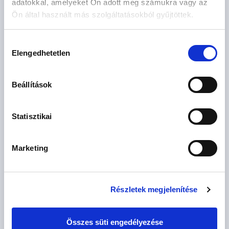
adatokkal, amelyeket Ön adott meg számukra vagy az
Ön által használt más szolgáltatásokból gyűjtöttek.
Hozzájárulás
Elengedhetetlen
kiválasztása
Beállítások
142.9 M
3 szoba
Ft
6. emelet
Statisztikai
2
87 m
Marketing
Részletek megjelenítése
Összes süti engedélyezése