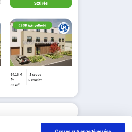
Szűrés
CSOK igényelhető
64.16 M
3 szoba
Ft
2. emelet
2
63 m
Összes süti engedélyezése