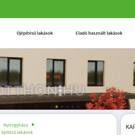
! Új Építésű Lakás -
Újépítésű lakások
Eladó használt lakások
Nyíregyháza
KA
j építésü lakások