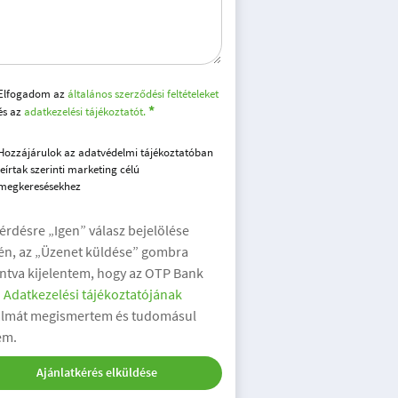
Elfogadom az
általános szerződési feltételeket
és az
adatkezelési tájékoztatót.
Hozzájárulok az adatvédelmi tájékoztatóban
leírtak szerinti marketing célú
megkeresésekhez
kérdésre „Igen” válasz bejelölése
én, az „Üzenet küldése” gombra
intva kijelentem, hogy az OTP Bank
.
Adatkezelési tájékoztatójának
almát megismertem és tudomásul
em.
Ajánlatkérés elküldése