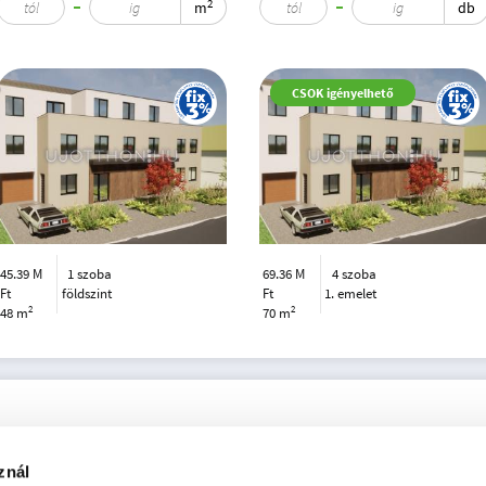
2
m
db
CSOK igényelhető
45.39 M
1 szoba
69.36 M
4 szoba
Ft
földszint
Ft
1. emelet
2
2
48 m
70 m
znál