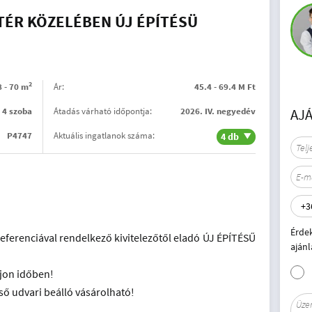
TÉR KÖZELÉBEN ÚJ ÉPÍTÉSÜ
2
8 - 70 m
Ár:
45.4 - 69.4 M Ft
- 4 szoba
Átadás várható időpontja:
2026. IV. negyedév
AJ
P4747
Aktuális ingatlanok száma:
4 db
Érde
ferenciával rendelkező kivitelezőtől eladó ÚJ ÉPÍTÉSŰ
ajánl
ljon időben!
ső udvari beálló vásárolható!