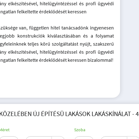
ny elkészítésével, hitelügyintézéssel és profi ügyvédi
ingatlan felkeltette érdeklődését keressen
szüksége van, független hitel tanácsadónk ingyenesen
legjobb konstrukciók kiválasztásában és a folyamat
yfeleinknek teljes körű szolgáltatást nyújt, szakszerű
ny elkészítésével, hitelügyintézéssel és profi ügyvédi
ingatlan felkeltette érdeklődését keressen bizalommal!
KÖZELÉBEN ÚJ ÉPÍTÉSÜ LAKÁSOK LAKÁSKÍNÁLAT - 4
Méret
Szoba