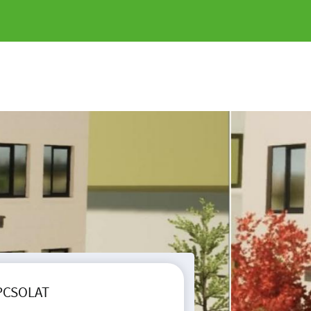
 Most Még Elérhető
PCSOLAT