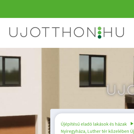
Befektetők Figyelem
Áron!
Újépítésű eladó lakások és házak
Nyíregyháza, Luther tér közelében Ú