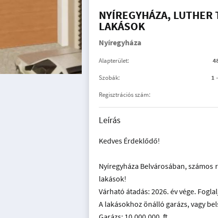
NYÍREGYHÁZA, LUTHER 
LAKÁSOK
Nyíregyháza
Alapterület:
4
Szobák:
1 
Regisztrációs szám:
Leírás
Kedves Érdeklődő!
Nyíregyháza Belvárosában, számos re
lakások!
Várható átadás: 2026. év vége. Fogla
A lakásokhoz önálló garázs, vagy bel
Garázs: 10.000.000. ft