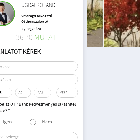
UGRAI ROLAND
Smaragd fokozatú
Otthonszakértő
Nyíregyháza
+36 70
MUTAT
ÁNLATOT KÉREK
kel az OTP Bank kedvezményes lakáshitel
ata? *
Igen
Nem