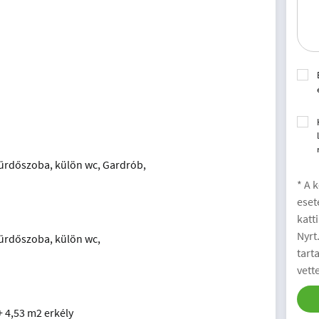
Fürdőszoba, külön wc, Gardrób,
* A 
eset
katt
Nyrt
Fürdőszoba, külön wc,
tart
vett
+ 4,53 m2 erkély