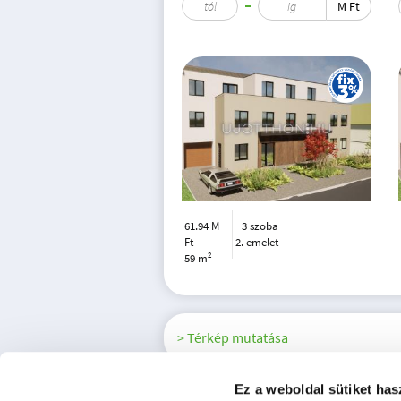
M Ft
61.94 M
3 szoba
Ft
2. emelet
2
59 m
> Térkép mutatása
Ez a weboldal sütiket has