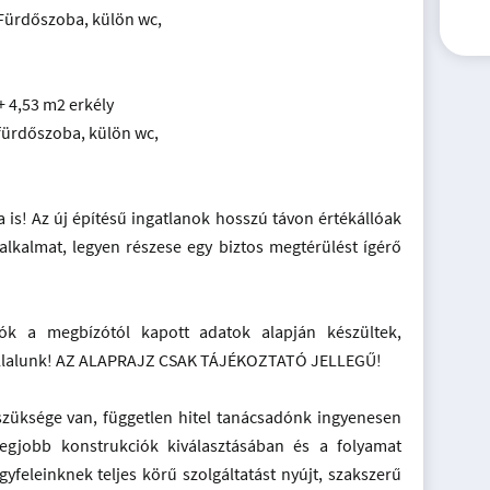
 Fürdőszoba, külön wc,
+ 4,53 m2 erkély
fürdőszoba, külön wc,
 is! Az új építésű ingatlanok hosszú távon értékállóak
 alkalmat, legyen részese egy biztos megtérülést ígérő
ók a megbízótól kapott adatok alapján készültek,
vállalunk! AZ ALAPRAJZ CSAK TÁJÉKOZTATÓ JELLEGŰ!
szüksége van, független hitel tanácsadónk ingyenesen
legjobb konstrukciók kiválasztásában és a folyamat
yfeleinknek teljes körű szolgáltatást nyújt, szakszerű