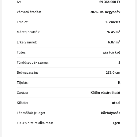
Ár:
69 364 000 Ft
Várható átadás:
2026. IV. negyedév
Emelet:
1. emelet
2
Méret (bruttó):
76.45 m
2
Erkély méret:
6.87 m
Fűtés:
gáz (cirko)
Fürdőszobák száma:
1
Belmagasság:
275.0 cm
Tájolás:
K
Garázs:
Külön vásárolható
Kilátás:
utcai
Lépcsőház jellege:
körfolyosós
FIX 3% hitelre alkalmas:
Igen