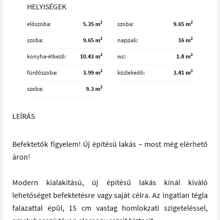
HELYISÉGEK
2
2
előszoba
5.35 m
szoba
9.65 m
2
2
szoba
9.65 m
nappali
16 m
2
2
konyha-étkező
10.43 m
wc
1.8 m
2
2
fürdőszoba
3.99 m
közlekedő
3.41 m
2
szoba
9.3 m
LEÍRÁS
Befektetők figyelem! Új építésű lakás – most még elérhető
áron!
Modern kialakítású, új építésű lakás kínál kiváló
lehetőséget befektetésre vagy saját célra. Az ingatlan tégla
falazattal épül, 15 cm vastag homlokzati szigeteléssel,