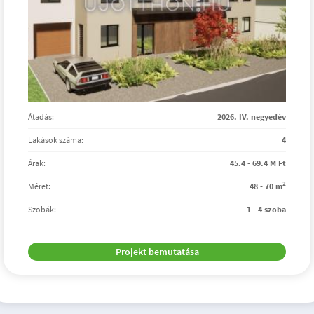
Átadás:
2026. IV. negyedév
Lakások száma:
4
Árak:
45.4 - 69.4 M Ft
2
Méret:
48 - 70 m
Szobák:
1 - 4 szoba
Projekt bemutatása