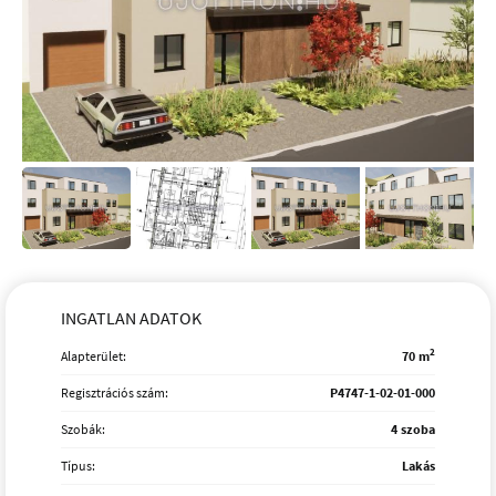
INGATLAN ADATOK
2
Alapterület:
70 m
Regisztrációs szám:
P4747-1-02-01-000
Szobák:
4 szoba
Típus:
Lakás