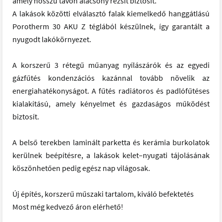
amely hosszú távon alacsony rezsit biztosít.
A lakások közötti elválasztó falak kiemelkedő hanggátlású
Porotherm 30 AKU Z téglából készülnek, így garantált a
nyugodt lakókörnyezet.
A korszerű 3 rétegű műanyag nyílászárók és az egyedi
gázfűtés kondenzációs kazánnal tovább növelik az
energiahatékonyságot. A fűtés radiátoros és padlófűtéses
kialakítású, amely kényelmet és gazdaságos működést
biztosít.
A belső terekben laminált parketta és kerámia burkolatok
kerülnek beépítésre, a lakások kelet–nyugati tájolásának
köszönhetően pedig egész nap világosak.
Új építés, korszerű műszaki tartalom, kiváló befektetés
Most még kedvező áron elérhető!