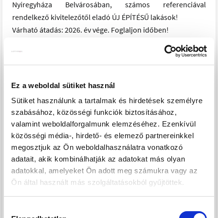
Nyíregyháza Belvárosában, számos referenciával
rendelkező kivitelezőtől eladó ÚJ ÉPÍTÉSŰ lakások!
Várható átadás: 2026. év vége. Foglaljon időben!
A lakásokhoz önálló garázs, vagy belső udvari beálló
vásárolható!
Garázs: 10.000.000. ft
Udvari beálló: 3.500.000. ft
Ez a weboldal sütiket használ
Sütiket használunk a tartalmak és hirdetések személyre
Földszint:
szabásához, közösségi funkciók biztosításához,
Üzlet: 47,78 m2
valamint weboldalforgalmunk elemzéséhez. Ezenkívül
Ára: 45.391.000. ft
közösségi média-, hirdető- és elemező partnereinkkel
megosztjuk az Ön weboldalhasználatra vonatkozó
1. Emelet:
adatait, akik kombinálhatják az adatokat más olyan
"A" lakás : 69,31 m2 + 6,97 m2 erkély
adatokkal, amelyeket Ön adott meg számukra vagy az
Amerikai konyha-nappali, 2 szoba, Fürdőszoba, külön wc,
Ön által használt más szolgáltatásokból gyűjtöttek.
Gardrób,
Ára : 69.155.000. ft
Hozzájárulás