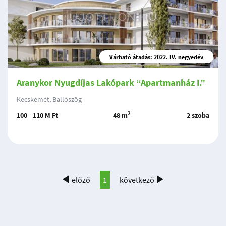
Várható átadás: 2022. IV. negyedév
Aranykor Nyugdíjas Lakópark “Apartmanház I.”
Kecskemét, Ballószög
2
100 - 110 M Ft
48 m
2 szoba
előző
1
következő