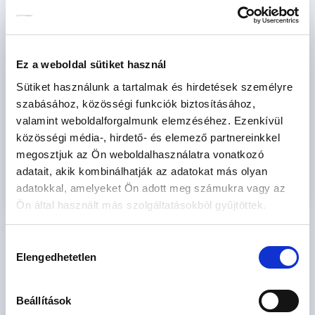
2
2
m
m
SZOBÁK
Ez a weboldal sütiket használ
szoba
szoba
Sütiket használunk a tartalmak és hirdetések személyre
szabásához, közösségi funkciók biztosításához,
CSOK igényelhető
valamint weboldalforgalmunk elemzéséhez. Ezenkívül
FIX 3%-ra alkalmas
közösségi média-, hirdető- és elemező partnereinkkel
megosztjuk az Ön weboldalhasználatra vonatkozó
adatait, akik kombinálhatják az adatokat más olyan
Keresés
adatokkal, amelyeket Ön adott meg számukra vagy az
Ön által használt más szolgáltatásokból gyűjtöttek.
Hozzájárulás
Elengedhetetlen
kiválasztása
ÚJÉPÍTÉSŰ LAKÁSOK AZ ORSZÁG EGÉSZ TERÜLETÉRŐL
Újépítésű eladó lakás - Abádszalók
2
Beállítások