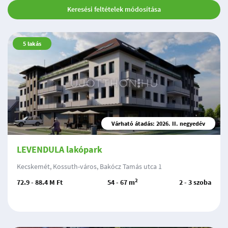
Keresési feltételek módosítása
5
lakás
Várható átadás: 2026. II. negyedév
LEVENDULA lakópark
Kecskemét, Kossuth-város, Bakócz Tamás utca 1
2
72.9 - 88.4 M Ft
54 - 67 m
2 - 3 szoba