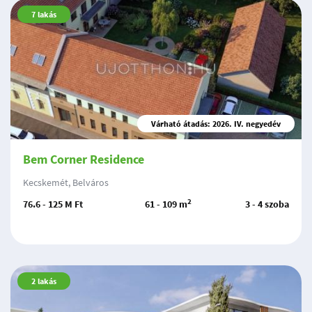
7
lakás
Várható átadás: 2026. IV. negyedév
Bem Corner Residence
Kecskemét, Belváros
2
76.6 - 125 M Ft
61 - 109 m
3 - 4 szoba
2
lakás