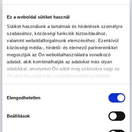
2
2
m
m
Ez a weboldal sütiket használ
SZOBÁK
Sütiket használunk a tartalmak és hirdetések személyre
szoba
szoba
szabásához, közösségi funkciók biztosításához,
valamint weboldalforgalmunk elemzéséhez. Ezenkívül
CSOK igényelhető
közösségi média-, hirdető- és elemező partnereinkkel
megosztjuk az Ön weboldalhasználatra vonatkozó
FIX 3%-ra alkalmas
adatait, akik kombinálhatják az adatokat más olyan
adatokkal, amelyeket Ön adott meg számukra vagy az
Keresés
Ön által használt más szolgáltatásokból gyűjtöttek.
Hozzájárulás
Elengedhetetlen
kiválasztása
ÚJÉPÍTÉSŰ LAKÁSOK AZ ORSZÁG EGÉSZ TERÜLETÉRŐL
Beállítások
Újépítésű eladó lakás - Abádszalók
2