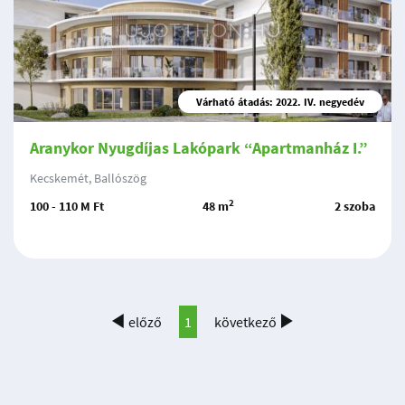
Várható átadás: 2022. IV. negyedév
Aranykor Nyugdíjas Lakópark “Apartmanház I.”
Kecskemét, Ballószög
2
100 - 110 M Ft
48 m
2 szoba
előző
1
következő