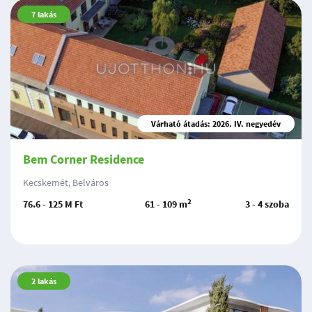
7
lakás
Várható átadás: 2026. IV. negyedév
Bem Corner Residence
Kecskemét, Belváros
2
76.6 - 125 M Ft
61 - 109 m
3 - 4 szoba
2
lakás