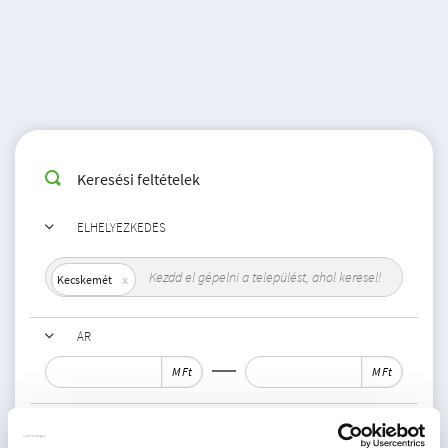
Keresési feltételek
ELHELYEZKEDÉS
Kecskemét
ÁR
M Ft
M Ft
MÉRET