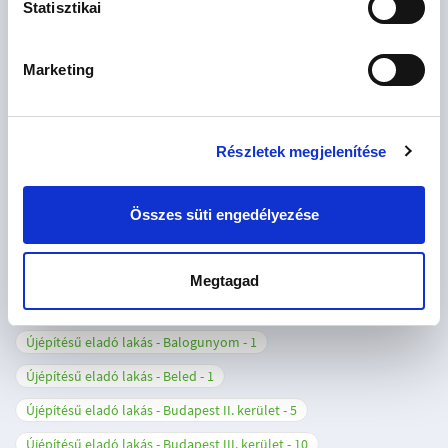
Újépítésű eladó lakás - Ajka
1
Statisztikai
Újépítésű eladó lakás - Alsóörs
2
Marketing
Újépítésű eladó lakás - Aszófő
1
Újépítésű eladó lakás - Balatonakarattya
2
Újépítésű eladó lakás - Balatonalmádi
1
Részletek megjelenítése
Újépítésű eladó lakás - Balatonföldvár
2
Újépítésű eladó lakás - Balatonfüred
4
Összes süti engedélyezése
Újépítésű eladó lakás - Balatonlelle
4
Újépítésű eladó lakás - Balatonszemes
4
Megtagad
Újépítésű eladó lakás - Balatonudvari
1
Újépítésű eladó lakás - Balogunyom
1
Újépítésű eladó lakás - Beled
1
Újépítésű eladó lakás - Budapest II. kerület
5
Újépítésű eladó lakás - Budapest III. kerület
10