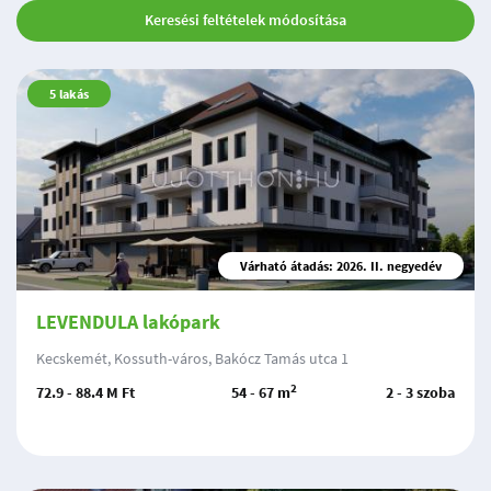
Keresési feltételek módosítása
5
lakás
Várható átadás: 2026. II. negyedév
LEVENDULA lakópark
Kecskemét, Kossuth-város, Bakócz Tamás utca 1
2
72.9 - 88.4 M Ft
54 - 67 m
2 - 3 szoba