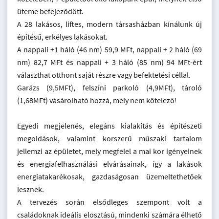
üteme befejeződött.
A 28 lakásos, liftes, modern társasházban kínálunk új
építésű, erkélyes lakásokat.
A nappali +1 háló (46 nm) 59,9 MFt, nappali + 2 háló (69
nm) 82,7 MFt és nappali + 3 háló (85 nm) 94 MFt-ért
választhat otthont saját részre vagy befektetési céllal.
Garázs (9,5MFt), felszíni parkoló (4,9MFt), tároló
(1,68MFt) vásárolható hozzá, mely nem kötelező!
Egyedi megjelenés, elegáns kialakítás és építészeti
megoldások, valamint korszerű műszaki tartalom
jellemzi az épületet, mely megfelel a mai kor igényeinek
és energiafelhasználási elvárásainak, így a lakások
energiatakarékosak, gazdaságosan üzemeltethetőek
lesznek.
A tervezés során elsődleges szempont volt a
családoknak ideális elosztású, mindenki számára élhető