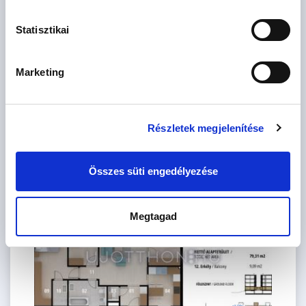
2
m
Statisztikai
Szoba
Marketing
db
CSOK igényelhető
Részletek megjelenítése
Szűrés
Összes süti engedélyezése
CSOK igényelhető
Megtagad