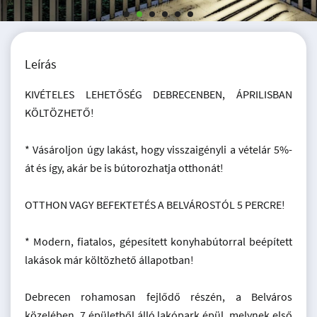
Leírás
KIVÉTELES LEHETŐSÉG DEBRECENBEN, ÁPRILISBAN
KÖLTÖZHETŐ!
* Vásároljon úgy lakást, hogy visszaigényli a vételár 5%-
át és így, akár be is bútorozhatja otthonát!
OTTHON VAGY BEFEKTETÉS A BELVÁROSTÓL 5 PERCRE!
* Modern, fiatalos, gépesített konyhabútorral beépített
lakások már költözhető állapotban!
Debrecen rohamosan fejlődő részén, a Belváros
közelében, 7 épületből álló lakópark épül, melynek első