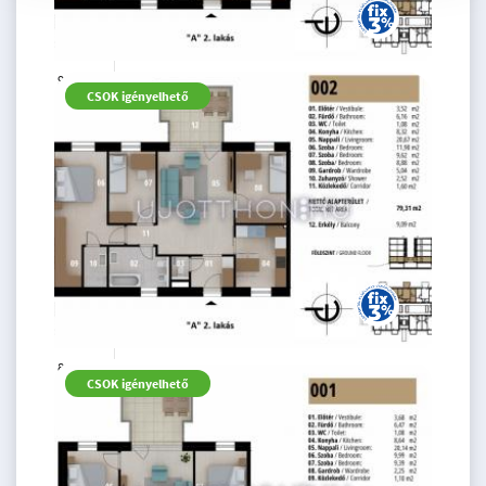
94.03 M
4 szoba
CSOK igényelhető
Ft
földszint
2
81 m
82.66 M
3 szoba
CSOK igényelhető
Ft
földszint
2
64 m