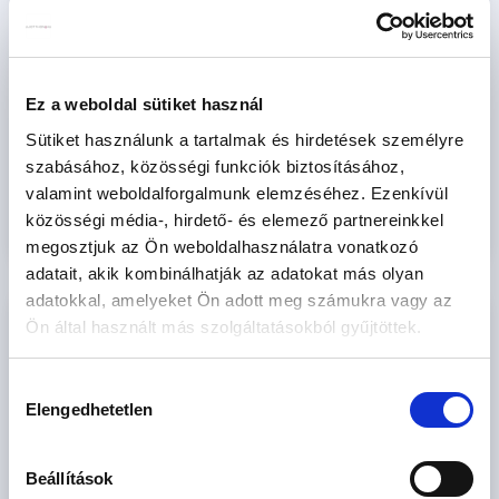
marketing célú megkeresésekhez
* A kérdésre „Igen” válasz bejelölése esetén, az „Üzenet
küldése” gombra kattintva kijelentem, hogy az OTP Bank
Ez a weboldal sütiket használ
Nyrt.
Adatkezelési tájékoztatójának
tartalmát
megismertem és tudomásul vettem.
Sütiket használunk a tartalmak és hirdetések személyre
szabásához, közösségi funkciók biztosításához,
Ajánlatkérés elküldése
valamint weboldalforgalmunk elemzéséhez. Ezenkívül
közösségi média-, hirdető- és elemező partnereinkkel
megosztjuk az Ön weboldalhasználatra vonatkozó
adatait, akik kombinálhatják az adatokat más olyan
adatokkal, amelyeket Ön adott meg számukra vagy az
* MO-LE* LAKÓPARK LAKÁSKÍNÁLAT - 10
Ön által használt más szolgáltatásokból gyűjtöttek.
INGATLAN
Hozzájárulás
Ár
Elengedhetetlen
kiválasztása
M Ft
Beállítások
Méret