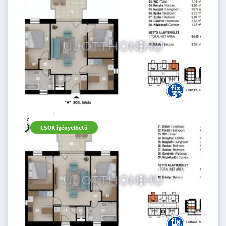
2
64 m
82.66 M
3 szoba
CSOK igényelhető
Ft
3. emelet
2
64 m