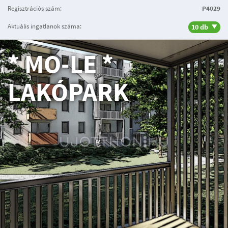
Regisztrációs szám:
P4029
Aktuális ingatlanok száma:
10 db
* MO-LE *
LAKÓPARK