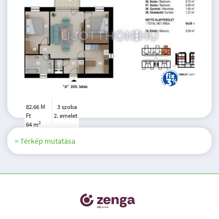
82.66 M
3 szoba
Ft
2. emelet
2
64 m
> Térkép mutatása