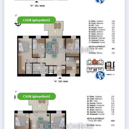
82.66 M
3 szoba
CSOK igényelhető
Ft
1. emelet
2
64 m
94.03 M
4 szoba
CSOK igényelhető
Ft
1. emelet
2
81 m