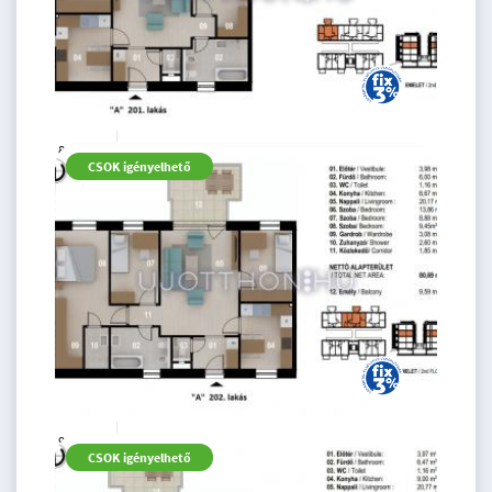
82.66 M
3 szoba
CSOK igényelhető
Ft
2. emelet
2
64 m
94.03 M
4 szoba
CSOK igényelhető
Ft
2. emelet
2
81 m