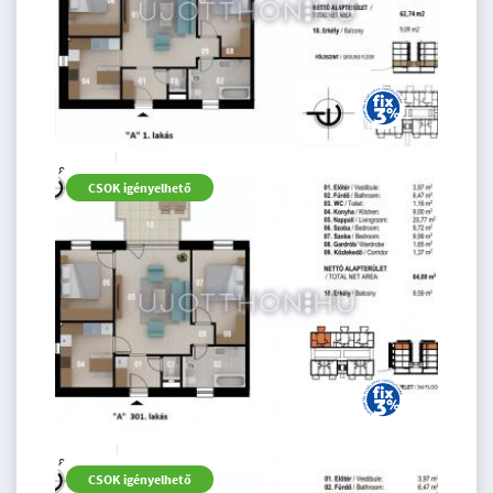
82.66 M
3 szoba
CSOK igényelhető
Ft
földszint
2
64 m
82.66 M
3 szoba
CSOK igényelhető
Ft
3. emelet