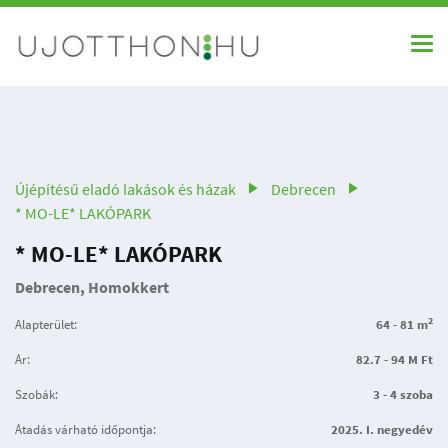
Újépítésű eladó lakások és házak
Debrecen
* MO-LE* LAKÓPARK
* MO-LE* LAKÓPARK
Debrecen, Homokkert
2
Alapterület:
64 - 81 m
Ár:
82.7 - 94 M Ft
Szobák:
3 - 4 szoba
Átadás várható időpontja:
2025. I. negyedév