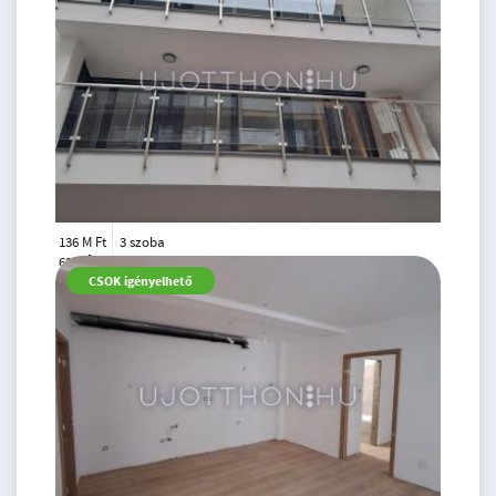
136 M Ft
3 szoba
2
62 m
2.
CSOK igényelhető
emelet