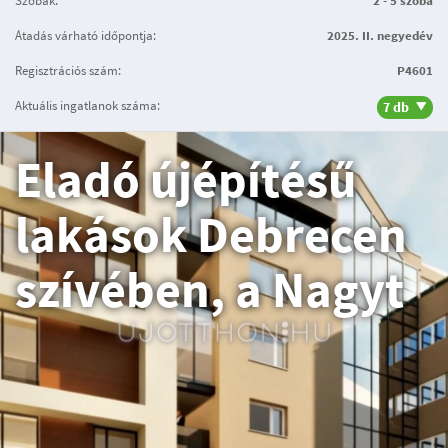
Szobák:
2 - 5 szoba
Átadás várható időpontja:
2025. II. negyedév
Regisztrációs szám:
P4601
Aktuális ingatlanok száma:
7 db
Eladó újépítésű
lakások Debrecen
szívében, a Nagyt