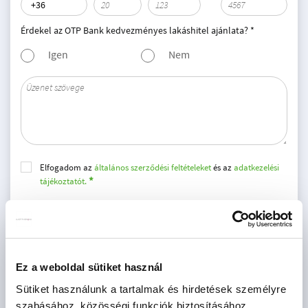
Érdekel az OTP Bank kedvezményes lakáshitel ajánlata? *
Igen
Nem
Elfogadom az
általános szerződési feltételeket
és az
adatkezelési
tájékoztatót.
Hozzájárulok az adatvédelmi tájékoztatóban leírtak szerinti
marketing célú megkeresésekhez
* A kérdésre „Igen” válasz bejelölése esetén, az „Üzenet
Ez a weboldal sütiket használ
küldése” gombra kattintva kijelentem, hogy az OTP Bank
Sütiket használunk a tartalmak és hirdetések személyre
Nyrt.
Adatkezelési tájékoztatójának
tartalmát
szabásához, közösségi funkciók biztosításához,