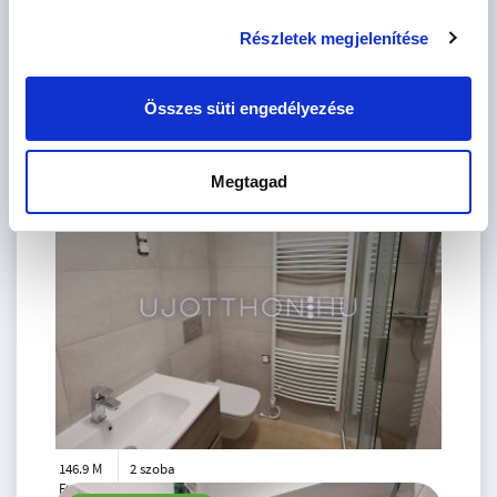
db
Részletek megjelenítése
CSOK igényelhető
Összes süti engedélyezése
Szűrés
Megtagad
146.9 M
2 szoba
Ft
5. emelet