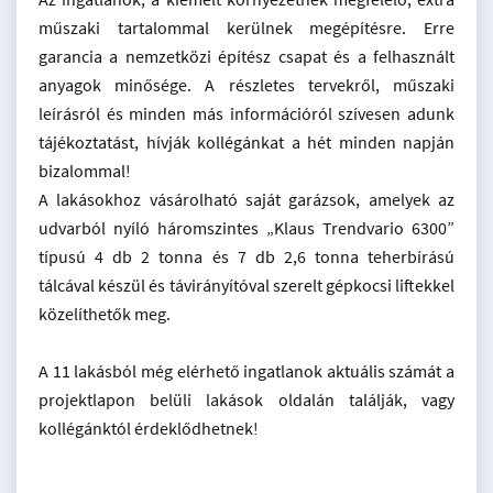
műszaki tartalommal kerülnek megépítésre. Erre
garancia a nemzetközi építész csapat és a felhasznált
anyagok minősége. A részletes tervekről, műszaki
leírásról és minden más információról szívesen adunk
tájékoztatást, hívják kollégánkat a hét minden napján
bizalommal!
A lakásokhoz vásárolható saját garázsok, amelyek az
udvarból nyíló háromszintes „Klaus Trendvario 6300”
típusú 4 db 2 tonna és 7 db 2,6 tonna teherbírású
tálcával készül és távirányítóval szerelt gépkocsi liftekkel
közelíthetők meg.
A 11 lakásból még elérhető ingatlanok aktuális számát a
projektlapon belüli lakások oldalán találják, vagy
kollégánktól érdeklődhetnek!