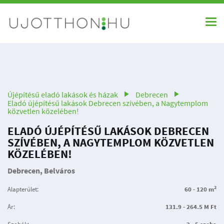
Újépítésű eladó lakások és házak
Debrecen
Eladó újépítésű lakások Debrecen szívében, a Nagytemplom
közvetlen közelében!
ELADÓ ÚJÉPÍTÉSŰ LAKÁSOK DEBRECEN
SZÍVÉBEN, A NAGYTEMPLOM KÖZVETLEN
KÖZELÉBEN!
Debrecen, Belváros
2
Alapterület:
60 - 120 m
Ár:
131.9 - 264.5 M Ft