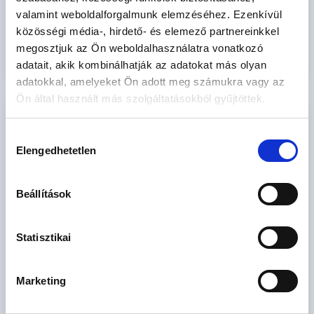
megismertem és tudomásul vettem.
valamint weboldalforgalmunk elemzéséhez. Ezenkívül
Ajánlatkérés elküldése
közösségi média-, hirdető- és elemező partnereinkkel
megosztjuk az Ön weboldalhasználatra vonatkozó
adatait, akik kombinálhatják az adatokat más olyan
adatokkal, amelyeket Ön adott meg számukra vagy az
Ön által használt más szolgáltatásokból gyűjtöttek.
ELADÓ ÚJÉPÍTÉSŰ LAKÁSOK DEBRECEN
SZÍVÉBEN, A NAGYTEMPLOM KÖZVETLEN
Hozzájárulás
KÖZELÉBEN! LAKÁSKÍNÁLAT - 7 INGATLAN
Elengedhetetlen
kiválasztása
Ár
Beállítások
M Ft
Statisztikai
Méret
2
m
Marketing
Szoba