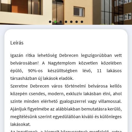
Leírás
Igazán ritka lehetőség Debrecen legszigorúbban vett
belvárosában! A Nagytemplom közvetlen közelében
épülő, 90%-os készülltségben lévő, 11 lakásos
társasházban új lakások eladók.
Szeretne Debrecen város történelmi belvárosa kellős
közepén csendes, modern, exkluzív lakásban élni, ahol
szinte minden elérhető gyalogszerrel vagy villamossal.
Ajánljuk figyelmébe az alábbiakban bemutatásra kerülő,
megítélésünk szerint egyedülállóan kiváló és különleges
lakásokat.
Az ingatlanok, a kiemelt környezetnek megfelelő, extra