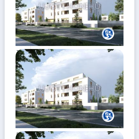
79 M Ft
3 szoba
2
53 m
2.
emelet
84.9 M Ft
2 szoba
2