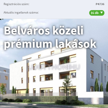
Regisztrációs szám:
P4736
Aktuális ingatlanok száma:
16 db
Belváros közeli
prémium lakások