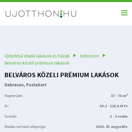
Újépítésű eladó lakások és házak
Debrecen
Belváros közeli prémium lakások
BELVÁROS KÖZELI PRÉMIUM LAKÁSOK
Debrecen, Postakert
2
Alapterület:
37 - 76 m
Ár:
59.2 - 120.6 M Ft
Szobák:
2 - 3 szoba
Átadás várható időpontja:
2026. IV. negyedév