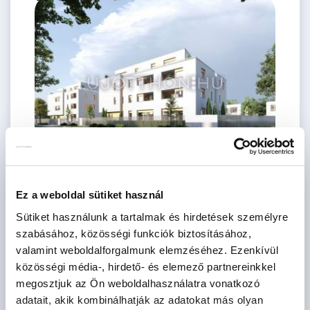
78.3 M Ft
2 szoba
Ez a weboldal sütiket használ
2
41 m
földszint
Sütiket használunk a tartalmak és hirdetések személyre
szabásához, közösségi funkciók biztosításához,
valamint weboldalforgalmunk elemzéséhez. Ezenkívül
közösségi média-, hirdető- és elemező partnereinkkel
megosztjuk az Ön weboldalhasználatra vonatkozó
adatait, akik kombinálhatják az adatokat más olyan