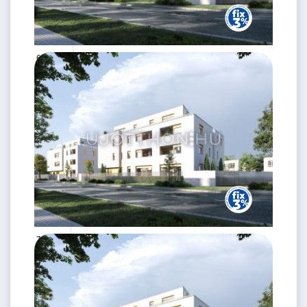
63.87 M
2 szoba
Ft
2. emelet
2
41 m
72.6 M Ft
2 szoba
2
50 m
2.
emelet