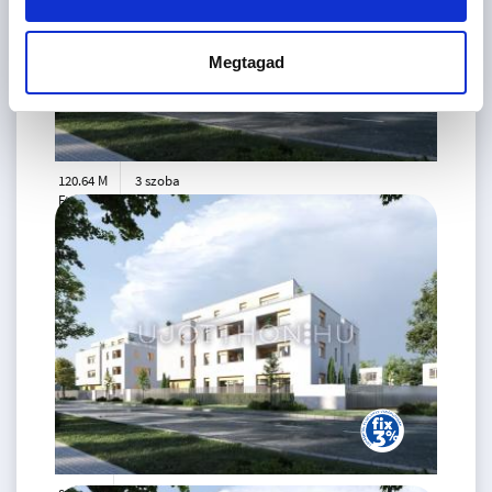
Megtagad
120.64 M
3 szoba
Ft
3. emelet
2
76 m