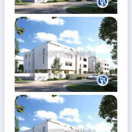
63.87 M
2 szoba
Ft
1. emelet
2
43 m
72.6 M Ft
2 szoba
2
51 m
1.
emelet