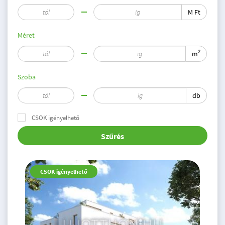
M Ft
Méret
2
m
Szoba
db
CSOK igényelhető
Szűrés
CSOK igényelhető