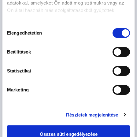
adatokkal, amelyeket Ön adott meg számukra vagy az
Ön által használt más szolgáltatásokból gyűjtöttek.
79.9 M Ft
2 szoba
Hozzájárulás
2
50 m
földszint
Elengedhetetlen
kiválasztása
Beállítások
Statisztikai
Marketing
89.9 M Ft
3 szoba
CSOK igényelhető
2
53 m
földszint
Részletek megjelenítése
Összes süti engedélyezése