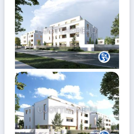
59 m
1.
emelet
59.22 M
2 szoba
Ft
1. emelet
2
37 m