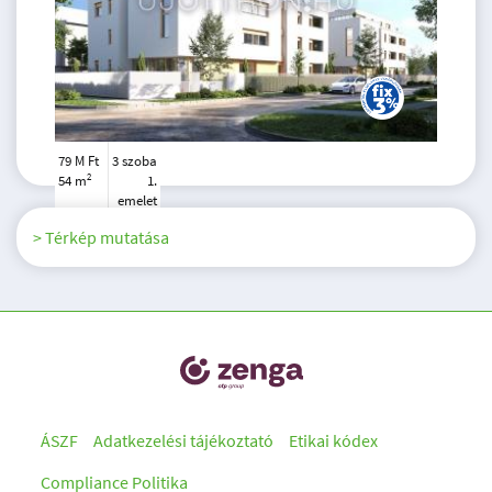
79 M Ft
3 szoba
2
54 m
1.
emelet
> Térkép mutatása
ÁSZF
Adatkezelési tájékoztató
Etikai kódex
Compliance Politika