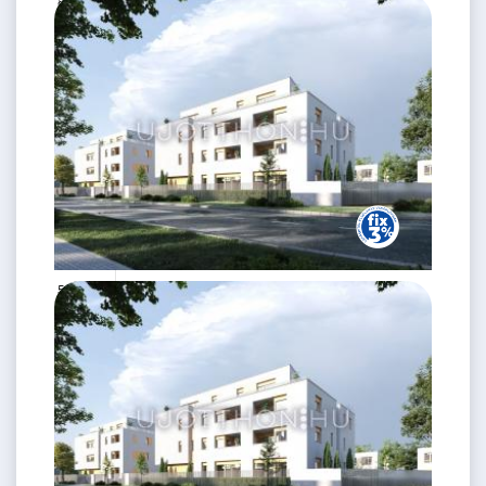
84.9 M Ft
2 szoba
2
59 m
2.
emelet
59.22 M
2 szoba
Ft
2. emelet
2
37 m