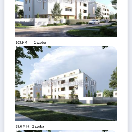
103.9 M
2 szoba
Ft
földszint
2
62 m
89.6 M Ft
2 szoba
2
42 m
földszint