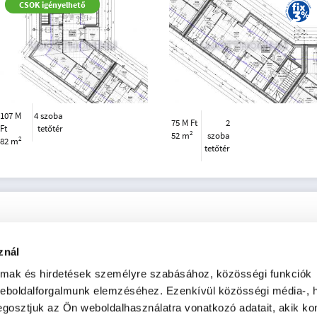
CSOK igényelhető
107 M
4 szoba
75 M Ft
2
Ft
tetőtér
2
52 m
szoba
2
82 m
tetőtér
znál
almak és hirdetések személyre szabásához, közösségi funkciók
weboldalforgalmunk elemzéséhez. Ezenkívül közösségi média-, h
gosztjuk az Ön weboldalhasználatra vonatkozó adatait, akik ko