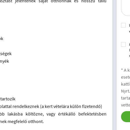
asztást jelentenek saját otthonnak és hosszú távú
ok
tségek
rnyék
* A 
eset
katt
Nyrt
tart
 tartozik
vett
solattal rendelkeznek (a kert vételára külön fizetendő)
bb lakásba költözne, vagy értékálló befektetésben
nnek megfelelő otthont.