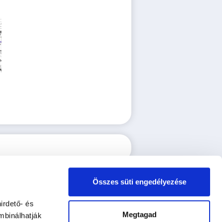
Összes süti engedélyezése
irdető- és
Megtagad
mbinálhatják