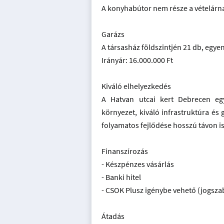
A konyhabútor nem része a vételárn
Garázs
A társasház földszintjén 21 db, egye
Irányár: 16.000.000 Ft
Kiváló elhelyezkedés
A Hatvan utcai kert Debrecen egy
környezet, kiváló infrastruktúra és 
folyamatos fejlődése hosszú távon is é
Finanszírozás
- Készpénzes vásárlás
- Banki hitel
- CSOK Plusz igénybe vehető (jogszabá
Átadás