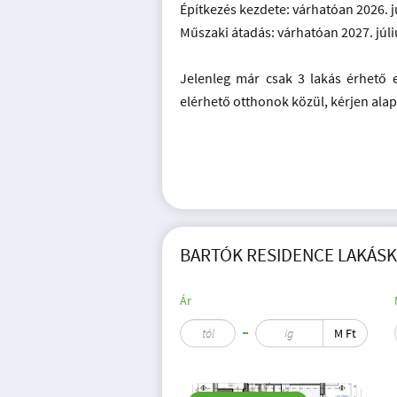
Építkezés kezdete: várhatóan 2026. j
Műszaki átadás: várhatóan 2027. júli
Jelenleg már csak 3 lakás érhető 
elérhető otthonok közül, kérjen ala
BARTÓK RESIDENCE LAKÁSKÍ
Ár
M Ft