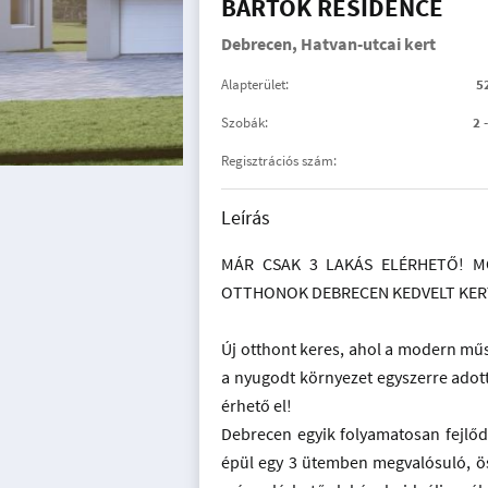
BARTÓK RESIDENCE
Debrecen, Hatvan-utcai kert
Alapterület:
5
Szobák:
2 
Regisztrációs szám:
Leírás
MÁR CSAK 3 LAKÁS ELÉRHETŐ! M
OTTHONOK DEBRECEN KEDVELT KER
Új otthont keres, ahol a modern műs
a nyugodt környezet egyszerre adot
érhető el!
Debrecen egyik folyamatosan fejlőd
épül egy 3 ütemben megvalósuló, ös