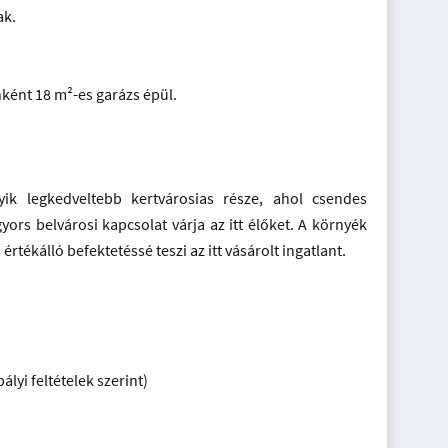
ak.
nként 18 m²-es garázs épül.
ik legkedveltebb kertvárosias része, ahol csendes
gyors belvárosi kapcsolat várja az itt élőket. A környék
rtékálló befektetéssé teszi az itt vásárolt ingatlant.
lyi feltételek szerint)