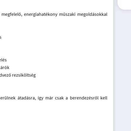
k megfelelő, energiahatékony műszaki megoldásokkal
s
elés
zárók
dvező rezsiköltség
erülnek átadásra, így már csak a berendezésről kell