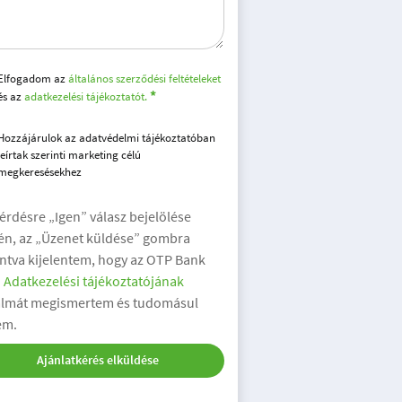
Elfogadom az
általános szerződési feltételeket
és az
adatkezelési tájékoztatót.
Hozzájárulok az adatvédelmi tájékoztatóban
leírtak szerinti marketing célú
megkeresésekhez
kérdésre „Igen” válasz bejelölése
én, az „Üzenet küldése” gombra
intva kijelentem, hogy az OTP Bank
.
Adatkezelési tájékoztatójának
almát megismertem és tudomásul
em.
Ajánlatkérés elküldése