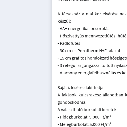
A társasház a mai kor elvárásaina
készül:
- AA+ energetikai besorolás
- Hőszivattyús mennyezetfűtés–hűté
- Padlófűtés
- 30 cm-es Porotherm N+F falazat
- 15 cm grafitos homlokzati hősziget
- 3 rétegű, argongázzal töltött nyílás
- Alacsony energiafelhasználás és ke
Saját ízlésére alakíthatja
A lakások kulcsrakész állapotban k
gondoskodnia.
A választható burkolati keretek:
• Hidegburkolat: 9.000 Ft/m²
• Melegburkolat: 5.000 Ft/m²