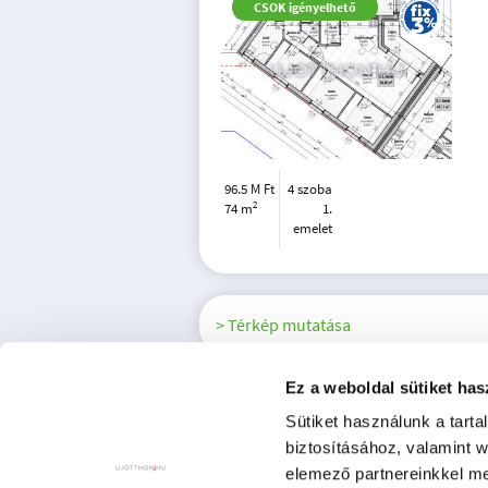
CSOK igényelhető
96.5 M Ft
4 szoba
2
74 m
1.
emelet
> Térkép mutatása
Ez a weboldal sütiket has
Sütiket használunk a tart
biztosításához, valamint 
elemező partnereinkkel me