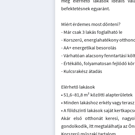
még elérhető lakások ideális vál
befektetésnek egyaránt.
Miért érdemes most dönteni?
- Már csak 3 lakás foglalható le
- Korszerű, energiahatékony otthon
- AA+ energetikai besorolás
- Várhatóan alacsony fenntartási köl
- Értékálló, folyamatosan fejlődő kö
- Kulcsrakész átadás
Elérhető lakások
• 51,6–81,8 m² közötti alapterületek
• Minden lakáshoz erkély vagy terasz
• A földszinti lakások saját kertkapc
Akár első otthonát keresi, nagyo
gondolkodik, itt megtalálhatja az Ö
Korszerű műszaki tartalom