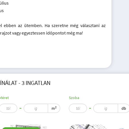
úlius
us
el ebben az ütemben. Ha szeretne még választani az
prajzot vagy egyeztessen időpontot még ma!
NÁLAT - 3 INGATLAN
Méret
Szoba
2
m
db