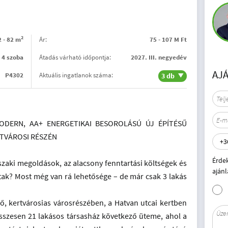
2
2 - 82 m
Ár:
75 - 107 M Ft
- 4 szoba
Átadás várható időpontja:
2027. III. negyedév
AJ
P4302
Aktuális ingatlanok száma:
3 db
ODERN, AA+ ENERGETIKAI BESOROLÁSÚ ÚJ ÉPÍTÉSŰ
TVÁROSI RÉSZÉN
Érde
zaki megoldások, az alacsony fenntartási költségek és
ajánl
tak? Most még van rá lehetősége – de már csak 3 lakás
ő, kertvárosias városrészében, a Hatvan utcai kertben
szesen 21 lakásos társasház következő üteme, ahol a