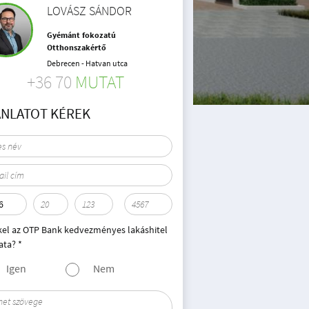
LOVÁSZ SÁNDOR
Gyémánt fokozatú
Otthonszakértő
Debrecen - Hatvan utca
+36 70
MUTAT
ÁNLATOT KÉREK
kel az OTP Bank kedvezményes lakáshitel
ata? *
Igen
Nem