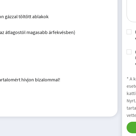
on gázzal töltött ablakok
(az átlagostól magasabb árfekvésben)
* A 
artalomért hívjon bizalommal!
eset
katt
Nyrt
tart
vett