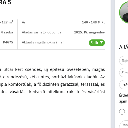
RA 5
2
- 127 m
Ár:
140 - 148 M Ft
4 szoba
Átadás várható időpontja:
2025. IV. negyedév
P4675
Aktuális ingatlanok száma:
5 db
AJ
n utcai kert csendes, új építésű övezetében, magas
 elrendezésű, kétszintes, sorházi lakások eladók. Az
pla komfortúak, a földszinten garázzsal, terasszal, és
entes vásárlás, kedvező hitelkonstrukció és vásárlási
Érde
ajánl