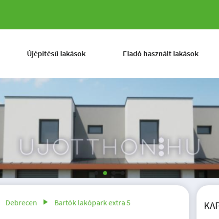
Újépítésű lakások
Eladó használt lakások
Debrecen
Bartók lakópark extra 5
KA