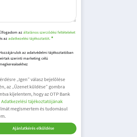
Elfogadom az
általános szerződési feltételeket
és az
adatkezelési tájékoztatót.
Hozzájárulok az adatvédelmi tájékoztatóban
leírtak szerinti marketing célú
megkeresésekhez
kérdésre „Igen” válasz bejelölése
én, az „Üzenet küldése” gombra
intva kijelentem, hogy az OTP Bank
.
Adatkezelési tájékoztatójának
almát megismertem és tudomásul
em.
Ajánlatkérés elküldése