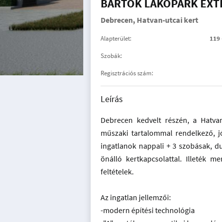
BARTÓK LAKÓPARK EXT
Debrecen, Hatvan-utcai kert
Alapterület:
119 
Szobák:
Regisztrációs szám:
Leírás
Debrecen kedvelt részén, a Hatva
műszaki tartalommal rendelkező, jó
ingatlanok nappali + 3 szobásak, du
önálló kertkapcsolattal. Illeték m
feltételek.
Az ingatlan jellemzői:
-modern építési technológia