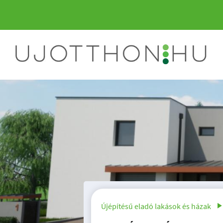
Újépítésű eladó lakások és házak