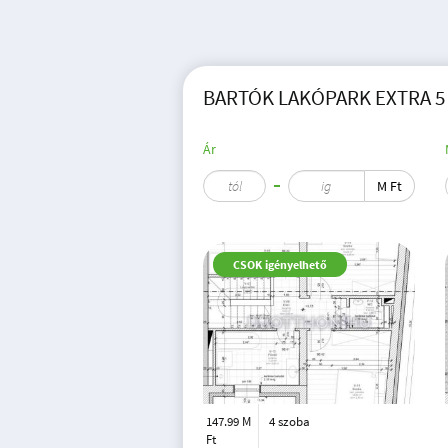
BARTÓK LAKÓPARK EXTRA 5 
Ár
M Ft
CSOK igényelhető
147.99 M
4 szoba
Ft