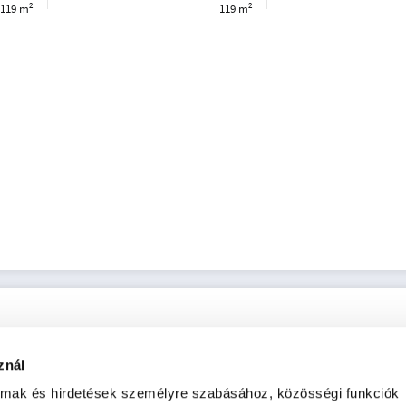
2
2
119 m
119 m
znál
almak és hirdetések személyre szabásához, közösségi funkciók