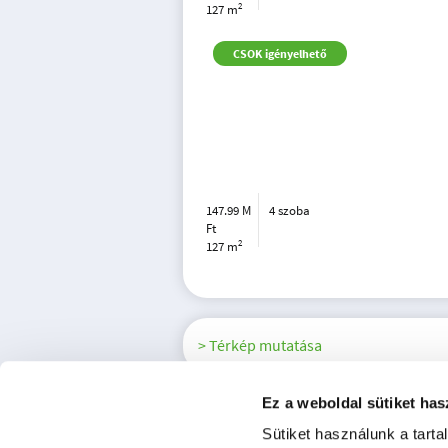
2
127 m
CSOK igényelhető
147.99 M
4 szoba
Ft
2
127 m
> Térkép mutatása
Ez a weboldal sütiket has
Sütiket használunk a tart