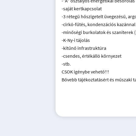
-"A" osztályos energetikai besorolás
-saját kertkapcsolat
-3 rétegű hőszigetelt üvegezésű, arg
-cirkó-fűtés, kondenzációs kazánnal
-minőségi burkolatok és szaniterek 
-K-Ny-i tájolás
-kitűnő infrastruktúra
-csendes, értékálló környezet
-stb.
CSOK igénybe vehető!!!
Bővebb tájékoztatásért és műszaki t