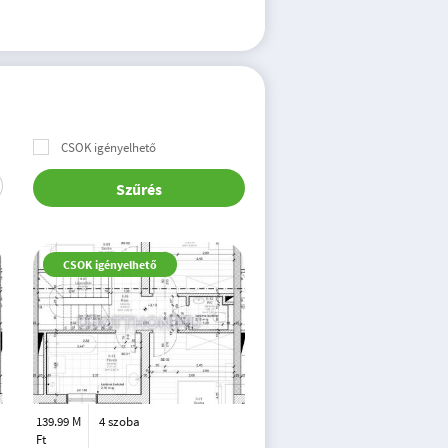
CSOK igényelhető
Szűrés
CSOK igényelhető
139.99 M
4 szoba
Ft