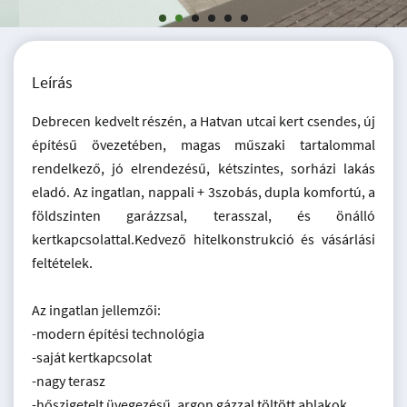
Leírás
Debrecen kedvelt részén, a Hatvan utcai kert csendes, új
építésű övezetében, magas műszaki tartalommal
rendelkező, jó elrendezésű, kétszintes, sorházi lakás
eladó. Az ingatlan, nappali + 3szobás, dupla komfortú, a
földszinten garázzsal, terasszal, és önálló
kertkapcsolattal.Kedvező hitelkonstrukció és vásárlási
feltételek.
Az ingatlan jellemzői:
-modern építési technológia
-saját kertkapcsolat
-nagy terasz
-hőszigetelt üvegezésű, argon gázzal töltött ablakok