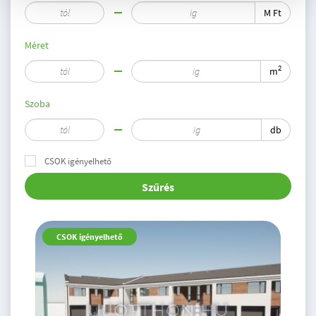
M Ft
Méret
2
m
Szoba
db
CSOK igényelhető
Szűrés
CSOK igényelhető