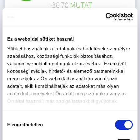
+36 70
MUTAT
AJÁNLATOT KÉREK
Ez a weboldal sütiket használ
Sütiket használunk a tartalmak és hirdetések személyre
szabásához, közösségi funkciók biztosításához,
valamint weboldalforgalmunk elemzéséhez. Ezenkívül
közösségi média-, hirdető- és elemező partnereinkkel
Érdekel az OTP Bank kedvezményes lakáshitel ajánlata? *
megosztjuk az Ön weboldalhasználatra vonatkozó
Igen
Nem
adatait, akik kombinálhatják az adatokat más olyan
adatokkal, amelyeket Ön adott meg számukra vagy az
Ön által használt más szolgáltatásokból gyűjtöttek.
Hozzájárulás
Elengedhetetlen
kiválasztása
Elfogadom az
általános szerződési feltételeket
és az
adatkezelési