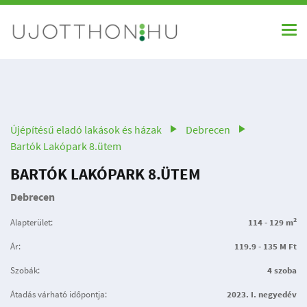
Újépítésű eladó lakások és házak
Debrecen
Bartók Lakópark 8.ütem
BARTÓK LAKÓPARK 8.ÜTEM
Debrecen
2
Alapterület:
114 - 129 m
Ár:
119.9 - 135 M Ft
Szobák:
4 szoba
Átadás várható időpontja:
2023. I. negyedév