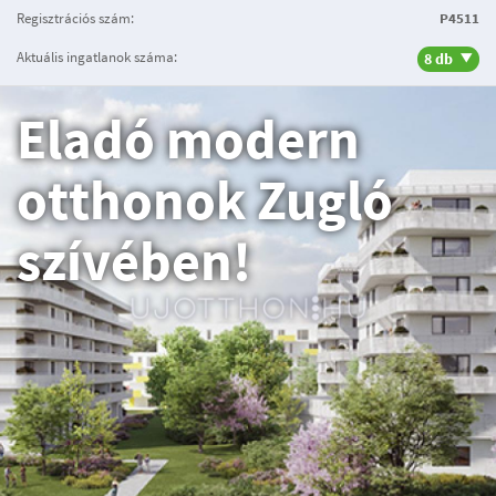
Regisztrációs szám:
P4511
Aktuális ingatlanok száma:
8 db
Eladó modern
otthonok Zugló
szívében!