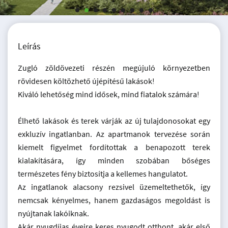
Leírás
Zugló zöldövezeti részén megújuló környezetben
rövidesen költözhető újépítésű lakások!
Kiváló lehetőség mind idősek, mind fiatalok számára!
Élhető lakások és terek várják az új tulajdonosokat egy
exkluzív ingatlanban. Az apartmanok tervezése során
kiemelt figyelmet fordítottak a benapozott terek
kialakítására, így minden szobában bőséges
természetes fény biztosítja a kellemes hangulatot.
Az ingatlanok alacsony rezsivel üzemeltethetők, így
nemcsak kényelmes, hanem gazdaságos megoldást is
nyújtanak lakóiknak.
Akár nyugdíjas éveire keres nyugodt otthont, akár első