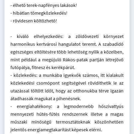
- élhető terek-napfényes lakások!
- hibátlan tömegközlekedés!
- rövidesen költözhető!
- kiváló elhelyezkedés: a zöldövezeti környezet
harmonikus kertvárosi hangulatot teremt. A szabadidő
egészséges eltöltésére több lehetőség nyílik a közelben,
mint például a megújuló Rákos-patak partján létrejövő
futópálya, fitnesz és kerékpárút.
- közlekedés: a munkába igyekvők számos, itt kialakult
közlekedési csomópont segítségével rövidíthetik le az
utazással töltött időt, hogy az otthonukba térve igazán
átadhassák magukat a pihenésnek.
- energiahatékony: a legmodernebb hőszivattyús
mennyezeti hűtés-fűtés rendszernek illetve a magas
műszaki minőségű termosztátoknak köszönhetően
jelentős energiamegtakarítást képesek elérni.