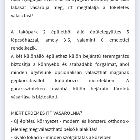
lakását vásárolja meg, itt megtalálja a tökéletes
választást!
A lakópark 2 épületből álló épületegyüttes 5
lépcsőházzal, amely 3-5, valamint 6 emelettel
rendelkezik.
A két különálló épülethez külön bejáratú teremgarázs
biztosítja a könnyebb és szabadabb forgalmat, ahol
minden ügyfelünk opcionálisan választhat magának
gépkocsibeállót különböző méretekben. A
garázsszinteken továbbá külön bejáratú tárolók
vásárlása is biztosított.
MIÉRT ÉRDEMES ITT VÁSÁROLNIA?
- új építésű környezet - modern és korszerű otthonok-
jelenleg még választható belső kialakítás!
- kiváló lokáció - minden szolgáltatás a közelben