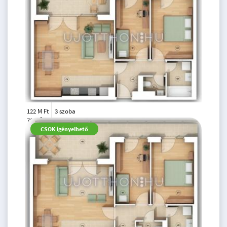
122 M Ft
3 szoba
2
73 m
3.
CSOK igényelhető
emelet