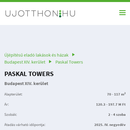
Újépítésű eladó lakások és házak
Budapest XIV. kerület
Paskal Towers
PASKAL TOWERS
Budapest XIV. kerület
2
Alapterület:
70 - 117 m
Ár:
120.3 - 197.7 M Ft
Szobák:
2 - 4 szoba
Átadás várható időpontja:
2025. IV. negyedév