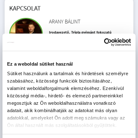
KAPCSOLAT
ARANY BÁLINT
Irodavezető, Tripla gyémánt fokozatú
Otthonszakértő
III. kerület - WFC
+36 70
MUTAT
Ez a weboldal sütiket használ
AJÁNLATOT KÉREK
Sütiket használunk a tartalmak és hirdetések személyre
szabásához, közösségi funkciók biztosításához,
valamint weboldalforgalmunk elemzéséhez. Ezenkívül
közösségi média-, hirdető- és elemező partnereinkkel
megosztjuk az Ön weboldalhasználatra vonatkozó
adatait, akik kombinálhatják az adatokat más olyan
adatokkal, amelyeket Ön adott meg számukra vagy az
Érdekel az OTP Bank kedvezményes lakáshitel ajánlata? *
Ön által használt más szolgáltatásokból gyűjtöttek.
Igen
Nem