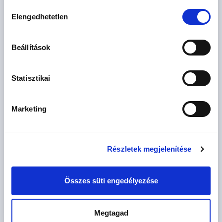
Hozzájárulás
Elengedhetetlen
kiválasztása
Beállítások
Elfogadom az
általános szerződési feltételeket
és az
adatkezelési
Statisztikai
tájékoztatót.
Hozzájárulok az adatvédelmi tájékoztatóban leírtak szerinti
Marketing
marketing célú megkeresésekhez
* A kérdésre „Igen” válasz bejelölése esetén, az „Üzenet
Részletek megjelenítése
küldése” gombra kattintva kijelentem, hogy az OTP Bank
Nyrt.
Adatkezelési tájékoztatójának
tartalmát
megismertem és tudomásul vettem.
Összes süti engedélyezése
Ajánlatkérés elküldése
Megtagad