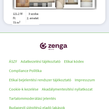
121.2 M
3 szoba
Ft
2. emelet
2
73 m
ÁSZF
Adatkezelési tájékoztató
Etikai kódex
Compliance Politika
Etikai bejelentési rendszer tájékoztató
Impresszum
Cookie-k kezelése
Akadálymentesítési nyilatkozat
Tartalommoderálási jelentés
Budapesti újépítésű eladó lakások