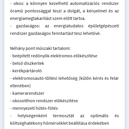
- okos: a könnyen kezelhető automatizációs rendszer
óramű pontossággal teszi a dolgát, a kényelmet és az
energiamegtakarítást szem előtt tartva.
- gazdaságos: az energiatudatos épületgépészeti
rendszer gazdaságos fenntartást tesz lehetővé.
Néhány pont műszaki tartalom:
- beépített redőnyök elektromos előkészítése
- belső díszkertek
- kerékpártároló
- elektromosautó-töltési lehetőség (külön kérés és felár
ellenében)
- kamerarendszer
- okosotthon rendszer előkészítése
- mennyezeti hűtés-fűtés
- helyiségenként termosztát az optimális és
költséghatékony hőmérséklet beállítása érdekében