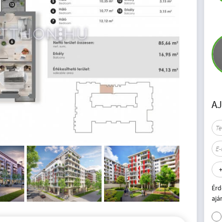
A
Érd
ajá