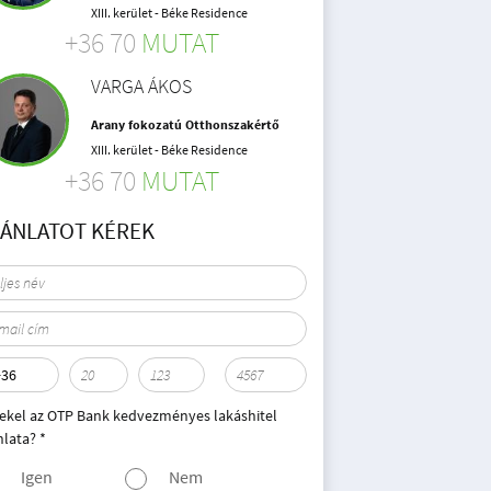
XIII. kerület - Béke Residence
+36 70
MUTAT
VARGA ÁKOS
Arany fokozatú Otthonszakértő
XIII. kerület - Béke Residence
+36 70
MUTAT
JÁNLATOT KÉREK
ekel az OTP Bank kedvezményes lakáshitel
nlata? *
Igen
Nem