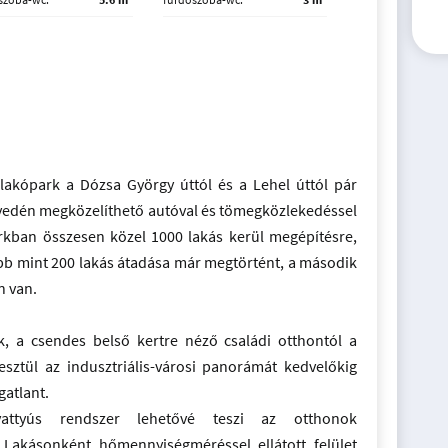
lakópark a Dózsa György úttól és a Lehel úttól pár
nnyedén megközelíthető autóval és tömegközlekedéssel
kban összesen közel 1000 lakás kerül megépítésre,
öbb mint 200 lakás átadása már megtörtént, a második
n van.
k, a csendes belső kertre néző családi otthontól a
esztül az indusztriális-városi panorámát kedvelőkig
gatlant.
vattyús rendszer lehetővé teszi az otthonok
 Lakásonként hőmennyiségméréssel ellátott felület