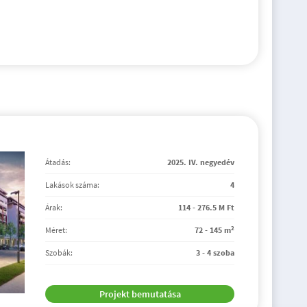
Átadás:
2025. IV. negyedév
Lakások száma:
4
Árak:
114 - 276.5 M Ft
2
Méret:
72 - 145 m
Szobák:
3 - 4 szoba
Projekt bemutatása