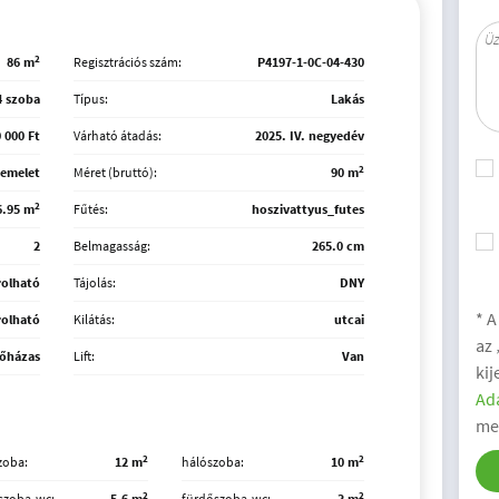
2
86 m
Regisztrációs szám:
P4197-1-0C-04-430
4 szoba
Típus:
Lakás
 000 Ft
Várható átadás:
2025. IV. negyedév
2
 emelet
Méret (bruttó):
90 m
2
6.95 m
Fűtés:
hoszivattyus_futes
2
Belmagasság:
265.0 cm
rolható
Tájolás:
DNY
* A
rolható
Kilátás:
utcai
az
sőházas
Lift:
Van
kij
Ada
me
2
2
zoba
12 m
hálószoba
10 m
2
2
szoba-wc
5.6 m
fürdőszoba-wc
3 m