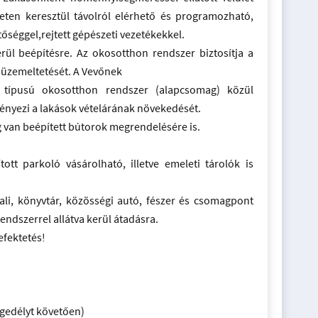
rneten keresztül távolról elérhető és programozható,
tőséggel,rejtett gépészeti vezetékekkel.
ül beépítésre. Az okosotthon rendszer biztosítja a
 üzemeltetését. A Vevőnek
típusú okosotthon rendszer (alapcsomag) közül
ényezi a lakások vételárának növekedését.
g van beépített bútorok megrendelésére is.
ott parkoló vásárolható, illetve emeleti tárolók is
ali, könyvtár, közösségi autó, fészer és csomagpont
endszerrel allátva kerül átadásra.
fektetés!
ngedélyt követően)