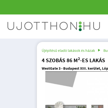
Újépítésű eladó lakások és házak
Bu
2
4 SZOBÁS 86 M
-ES LAKÁS
WestGate 3 - Budapest XIII. kerület, Lő