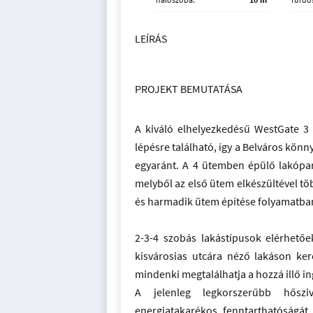
LEÍRÁS
PROJEKT BEMUTATÁSA
A kiváló elhelyezkedésű WestGate 3 
lépésre található, így a Belváros kö
egyaránt. A 4 ütemben épülő lakópar
melyből az első ütem elkészültével t
és harmadik ütem építése folyamatba
2-3-4 szobás lakástípusok elérhetőe
kisvárosias utcára néző lakáson ker
mindenki megtalálhatja a hozzá illő in
A jelenleg legkorszerűbb hőszi
energiatakarékos fenntarthatóságát.