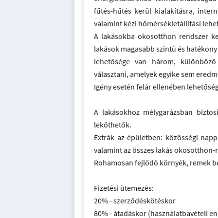
fűtés-hűtés kerül kialakításra, inte
valamint kézi hőmérsékletállítási lehe
A lakásokba okosotthon rendszer ker
lakások magasabb szintű és hatékony
lehetősége van három, különböző 
választani, amelyek egyike sem eredm
Igény esetén felár ellenében lehetősé
A lakásokhoz mélygarázsban biztosít
leköthetők.
Extrák az épületben: közösségi napp
valamint az összes lakás okosotthon-r
Rohamosan fejlődő környék, remek be
Fizetési ütemezés:
20% - szerződéskötéskor
80% - átadáskor (használatbavételi e