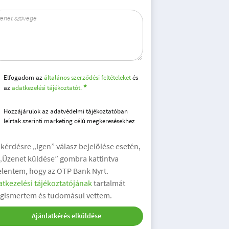
Elfogadom az
általános szerződési feltételeket
és
az
adatkezelési tájékoztatót.
Hozzájárulok az adatvédelmi tájékoztatóban
leírtak szerinti marketing célú megkeresésekhez
 kérdésre „Igen” válasz bejelölése esetén,
 „Üzenet küldése” gombra kattintva
elentem, hogy az OTP Bank Nyrt.
tkezelési tájékoztatójának
tartalmát
gismertem és tudomásul vettem.
Ajánlatkérés elküldése