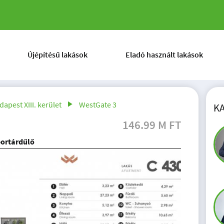
Újépítésű lakások
Eladó használt lakások
dapest XIII. kerület
WestGate 3
K
146.99 M FT
portárdűlő