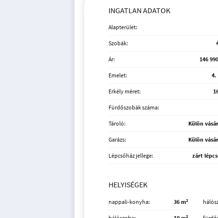
INGATLAN ADATOK
Alapterület:
Szobák:
Ár:
146 990
Emelet:
4.
Erkély méret:
1
Fürdőszobák száma:
Tároló:
Külön vásá
Garázs:
Külön vásá
Lépcsőház jellege:
zárt lépc
HELYISÉGEK
2
nappali-konyha
36 m
hálós
2
hálószoba
10 m
fürdő