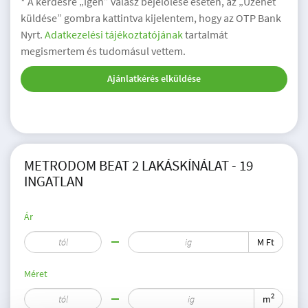
* A kérdésre „Igen” válasz bejelölése esetén, az „Üzenet
küldése” gombra kattintva kijelentem, hogy az OTP Bank
Nyrt.
Adatkezelési tájékoztatójának
tartalmát
megismertem és tudomásul vettem.
Ajánlatkérés elküldése
METRODOM BEAT 2 LAKÁSKÍNÁLAT - 19
INGATLAN
Ár
M Ft
Méret
2
m