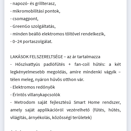
- napozó- és grillterasz,
- mikromobilitási pontok,
- csomagpont,
- GreenGo szolgáltatás,
- minden beálló elektromos töltővel rendelkezik,
- 0–24 portaszolgálat.
LAKÁSOK FELSZERELTSÉGE – az ár tartalmazza
- Hőszivattyús padlófűtés + fan-coil hűtés: a két
legkényelmesebb megoldás, amire mindenki vágyik –
télen meleg, nyáron hűvös otthon vár.
- Elektromos redőnyök
- Érintős villanykapcsolók
- Metrodom saját fejlesztésű Smart Home rendszer,
amely saját applikációról vezérelhető (fűtés, hűtés,
világítás, árnyékolás, közösségi területek)