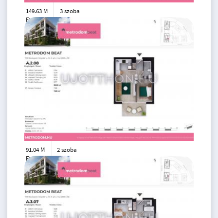
149.63 M
3 szoba
Ft
5. emelet
2
71 m
91.04 M
2 szoba
Ft
2. emelet
2
39 m