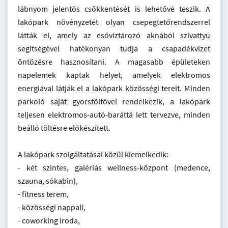
lábnyom jelentős csökkentését is lehetővé teszik. A
lakópark növényzetét olyan csepegtetőrendszerrel
látták el, amely az esővíztározó aknából szivattyú
segítségével hatékonyan tudja a csapadékvizet
öntözésre hasznosítani. A magasabb épületeken
napelemek kaptak helyet, amelyek elektromos
energiával látják el a lakópark közösségi tereit. Minden
parkoló saját gyorstöltővel rendelkezik, a lakópark
teljesen elektromos-autó-baráttá lett tervezve, minden
beálló töltésre előkészített.
A lakópark szolgáltatásai közül kiemelkedik:
- két szintes, galériás wellness-központ (medence,
szauna, sókabin),
- fitness terem,
- közösségi nappali,
- coworking iroda,