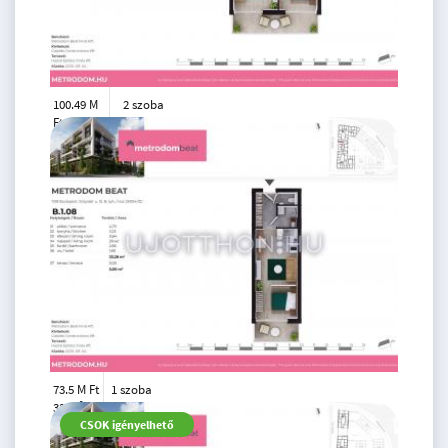
100.49 M
2 szoba
Ft
1. emelet
2
46 m
73.5 M Ft
1 szoba
2
33 m
1.
CSOK igényelhető
emelet