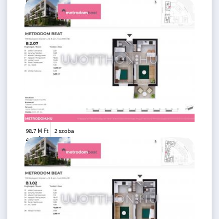
Ft
1. emelet
2
33 m
98.7 M Ft
2 szoba
2
44 m
2.
emelet