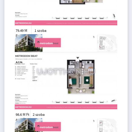
79.49 M
1 szoba
Ft
1. emelet
2
33 m
98.6 M Ft
2 szoba
2
44 m
1.
emelet