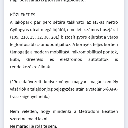
KÖZLEKEDÉS
A lakópark pár perc sétára található az M3-as metró
Gyöngyös utcai megállójától, emellett számos buszjárat
(105, 210, 15, 32, 30, 20E) biztosít gyors eljutást a város
legfontosabb csomópontjaihoz. A környék teljes körűen
támogatja a modern mobilitást: mikromobilitási pontok,
Bubi, GreenGo és elektromos autótöltők is
rendelkezésre állnak.
(*Rozsdaövezeti kedvezmény: magyar magánszemély
vásárlók a tulajdonjog bejegyzése után a vételár 5% ÁFA-
t visszaigényelhetik.)
Nem véletlen, hogy mindenki a Metrodom Beatben
szeretne majd lakni.
Ne maradj le róla te sem.