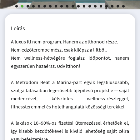
Leírás
A luxus itt nem program. Hanem az otthonod része.
Nem edzőterembe mész, csak kilépsz a liftből.
Nem wellness-hétvégére foglalsz időpontot, hanem
egyszerűen hazaérsz. Üdv itthon!
A Metrodom Beat a Marina-part egyik legstílusosabb,
szolgáltatásaiban legerősebb újépítésű projektje — saját
medencével, kétszintes wellness-részleggel,
fitnessteremmel és hotelhangulatú közösségi terekkel
A lakások 10–90%-os fizetési ütemezéssel érhetőek el,
így kisebb kezdőtőkével is kiváló lehetőség saját célra
vagy befektetésre.