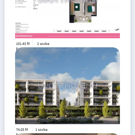
101.43 M
2 szoba
Ft
3. emelet
2
44 m
74.03 M
1 szoba
Ft
1. emelet