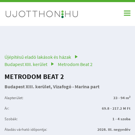
Újépítésű eladó lakások és házak
Budapest XIII. kerület
Metrodom Beat 2
METRODOM BEAT 2
Budapest XIII. kerület, Vizafogó - Marina part
2
Alapterület:
33 - 94 m
Ár:
69.8 - 217.2 M Ft
Szobák:
1 - 4 szoba
Átadás várható időpontja:
2028. III. negyedév