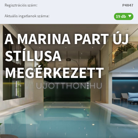
Regisztrációs szám:
P4847
Aktuális ingatlanok száma:
19 db
A MARINA PART ÚJ
STÍLUSA
MEGÉRKEZETT