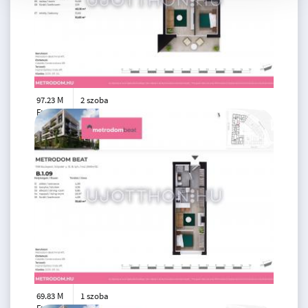
97.23 M
2 szoba
Ft
3. emelet
2
40 m
69.83 M
1 szoba