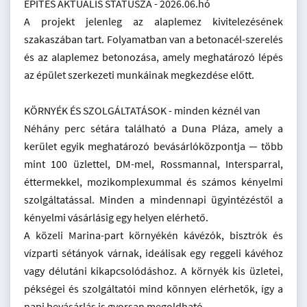
ÉPÍTÉS AKTUÁLIS STÁTUSZA - 2026.06.hó
A projekt jelenleg az alaplemez kivitelezésének
szakaszában tart. Folyamatban van a betonacél-szerelés
és az alaplemez betonozása, amely meghatározó lépés
az épület szerkezeti munkáinak megkezdése előtt.
KÖRNYÉK ÉS SZOLGÁLTATÁSOK - minden kéznél van
Néhány perc sétára található a Duna Pláza, amely a
kerület egyik meghatározó bevásárlóközpontja — több
mint 100 üzlettel, DM-mel, Rossmannal, Intersparral,
éttermekkel, mozikomplexummal és számos kényelmi
szolgáltatással. Minden a mindennapi ügyintézéstől a
kényelmi vásárlásig egy helyen elérhető.
A közeli Marina-part környékén kávézók, bisztrók és
vízparti sétányok várnak, ideálisak egy reggeli kávéhoz
vagy délutáni kikapcsolódáshoz. A környék kis üzletei,
pékségei és szolgáltatói mind könnyen elérhetők, így a
napi bevásárlás is gyorsan megoldható.