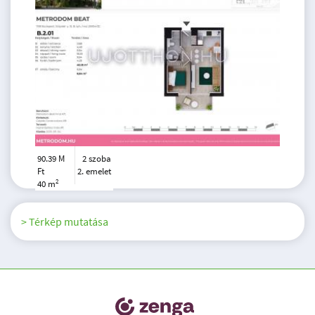
90.39 M
2 szoba
Ft
2. emelet
2
40 m
> Térkép mutatása