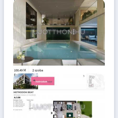
2
34 m
100.49 M
2 szoba
Ft
2. emelet
2
45 m