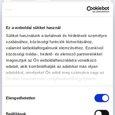
Szoba
db
Ez a weboldal sütiket használ
CSOK igényelhető
Sütiket használunk a tartalmak és hirdetések személyre
Szűrés
szabásához, közösségi funkciók biztosításához,
valamint weboldalforgalmunk elemzéséhez. Ezenkívül
közösségi média-, hirdető- és elemező partnereinkkel
megosztjuk az Ön weboldalhasználatra vonatkozó
adatait, akik kombinálhatják az adatokat más olyan
adatokkal, amelyeket Ön adott meg számukra vagy az
Ön által használt más szolgáltatásokból gyűjtöttek.
Hozzájárulás
Elengedhetetlen
kiválasztása
Beállítások