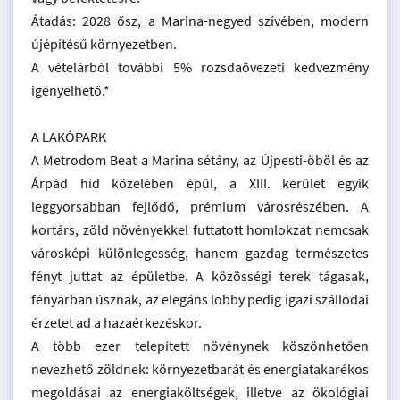
Átadás: 2028 ősz, a Marina-negyed szívében, modern
újépítésű környezetben.
A vételárból további 5% rozsdaövezeti kedvezmény
igényelhető.*
A LAKÓPARK
A Metrodom Beat a Marina sétány, az Újpesti-öböl és az
Árpád híd közelében épül, a XIII. kerület egyik
leggyorsabban fejlődő, prémium városrészében. A
kortárs, zöld növényekkel futtatott homlokzat nemcsak
városképi különlegesség, hanem gazdag természetes
fényt juttat az épületbe. A közösségi terek tágasak,
fényárban úsznak, az elegáns lobby pedig igazi szállodai
érzetet ad a hazaérkezéskor.
A több ezer telepített növénynek köszönhetően
nevezhető zöldnek: környezetbarát és energiatakarékos
megoldásai az energiaköltségek, illetve az ökológiai