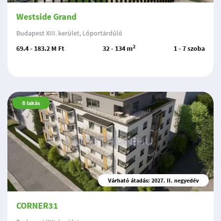
Westside Grand
Budapest XIII. kerület, Lőportárdűlő
2
69.4 - 183.2 M Ft
32 - 134 m
1 - 7 szoba
8
lakás
Várható átadás: 2027. II. negyedév
CORNER31