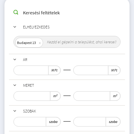
Keresési feltételek
ELHELYEZKEDÉS
Budapest 13
ÁR
M Ft
M Ft
MÉRET
2
2
m
m
SZOBÁK
szoba
szoba