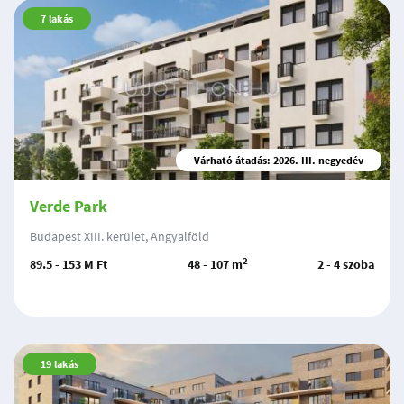
7
lakás
Várható átadás: 2026. III. negyedév
Verde Park
Budapest XIII. kerület, Angyalföld
2
89.5 - 153 M Ft
48 - 107 m
2 - 4 szoba
19
lakás