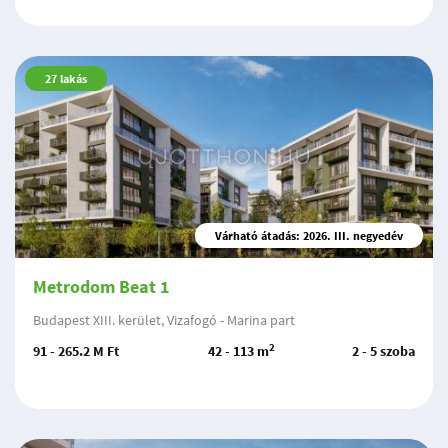
27
lakás
Várható átadás: 2026. III. negyedév
Metrodom Beat 1
Budapest XIII. kerület, Vizafogó - Marina part
2
91 - 265.2 M Ft
42 - 113 m
2 - 5 szoba