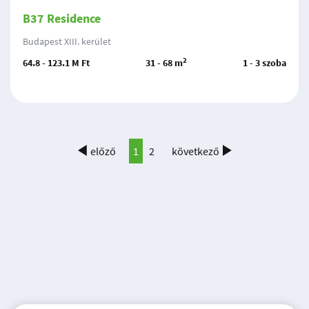
B37 Residence
Budapest XIII. kerület
2
64.8 - 123.1 M Ft
31 - 68 m
1 - 3 szoba
előző
1
2
következő