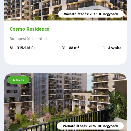
Várható átadás: 2027. II. negyedév
Cosmo Residence
Budapest XIII. kerület
2
81 - 315.9 M Ft
31 - 88 m
1 - 4 szoba
6
lakás
Várható átadás: 2026. III. negyedév