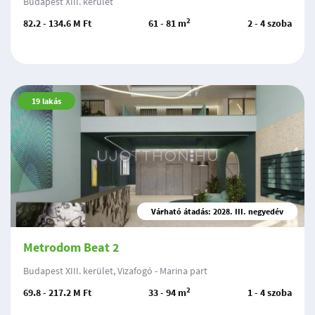
Budapest XIII. kerület
2
82.2 - 134.6 M Ft
61 - 81 m
2 - 4 szoba
19
lakás
Várható átadás: 2028. III. negyedév
Metrodom Beat 2
Budapest XIII. kerület, Vizafogó - Marina part
2
69.8 - 217.2 M Ft
33 - 94 m
1 - 4 szoba