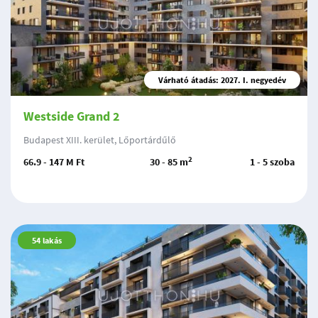
Várható átadás: 2027. I. negyedév
Westside Grand 2
Budapest XIII. kerület, Lőportárdűlő
2
66.9 - 147 M Ft
30 - 85 m
1 - 5 szoba
54
lakás