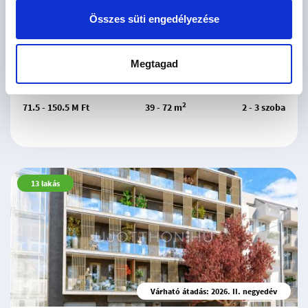
Összes süti engedélyezése
Várható átadás: 2027. IV. negyedév
Gyöngyösi 91
Megtagad
Budapest XIII. kerület, Angyalföld
2
71.5 - 150.5 M Ft
39 - 72 m
2 - 3 szoba
13
lakás
Várható átadás: 2026. II. negyedév