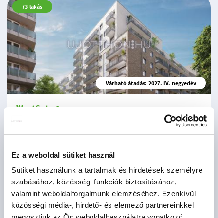
73
lakás
Várható átadás: 2027. IV. negyedév
WestGate 4
Budapest XIII. kerület, Lőportárdűlő
2
69 - 243 M Ft
31 - 110 m
1 - 4 szoba
Ez a weboldal sütiket használ
Sütiket használunk a tartalmak és hirdetések személyre
szabásához, közösségi funkciók biztosításához,
valamint weboldalforgalmunk elemzéséhez. Ezenkívül
26
lakás
közösségi média-, hirdető- és elemező partnereinkkel
megosztjuk az Ön weboldalhasználatra vonatkozó