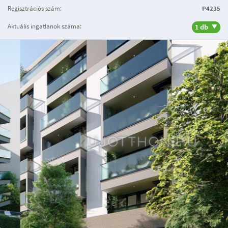
Regisztrációs szám:
P4235
Aktuális ingatlanok száma:
1 db