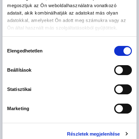
megosztjuk az Ön weboldalhasználatra vonatkozó
ZEMLÉNYI EDIT
adatait, akik kombinálhatják az adatokat más olyan
adatokkal, amelyeket Ön adott meg számukra vagy az
Smaragd fokozatú Otthonszakértő
XIII. kerület - Dagály Residence
Ön által használt más szolgáltatásokból gyűjtöttek.
+36 70
MUTAT
Hozzájárulás
Elengedhetetlen
kiválasztása
AJÁNLATOT KÉREK
Beállítások
Statisztikai
Marketing
Érdekel az OTP Bank kedvezményes lakáshitel ajánlata? *
Igen
Nem
Részletek megjelenítése