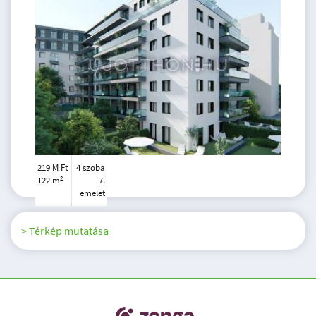
219 M Ft
4 szoba
2
122 m
7.
emelet
> Térkép mutatása