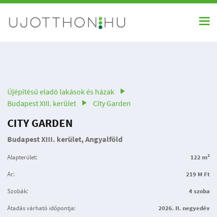
Újépítésű eladó lakások és házak
Budapest XIII. kerület
City Garden
CITY GARDEN
Budapest XIII. kerület, Angyalföld
2
Alapterület:
122 m
Ár:
219 M Ft
Szobák:
4 szoba
Átadás várható időpontja:
2026. II. negyedév