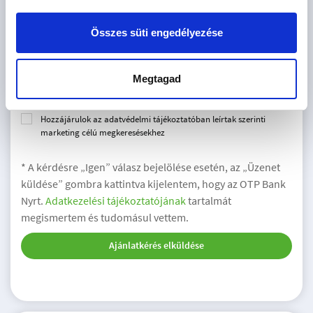
Összes süti engedélyezése
Elfogadom az
általános szerződési feltételeket
és az
adatkezelési
Megtagad
tájékoztatót.
Hozzájárulok az adatvédelmi tájékoztatóban leírtak szerinti
marketing célú megkeresésekhez
* A kérdésre „Igen” válasz bejelölése esetén, az „Üzenet
küldése” gombra kattintva kijelentem, hogy az OTP Bank
Nyrt.
Adatkezelési tájékoztatójának
tartalmát
megismertem és tudomásul vettem.
Ajánlatkérés elküldése