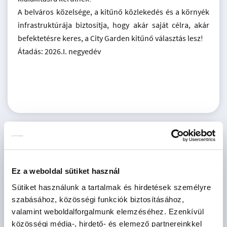
A belváros közelsége, a kitűnő közlekedés és a környék
infrastruktúrája biztosítja, hogy akár saját célra, akár
befektetésre keres, a City Garden kitűnő választás lesz!
Átadás: 2026.I. negyedév
KAPCSOLAT
FRIMMEL MARIANN
Ez a weboldal sütiket használ
Irodavezető, Dupla gyémánt fokozatú
Sütiket használunk a tartalmak és hirdetések személyre
Otthonszakértő
szabásához, közösségi funkciók biztosításához,
XIII. kerület - Dagály Residence
valamint weboldalforgalmunk elemzéséhez. Ezenkívül
+36 70
MUTAT
közösségi média-, hirdető- és elemező partnereinkkel