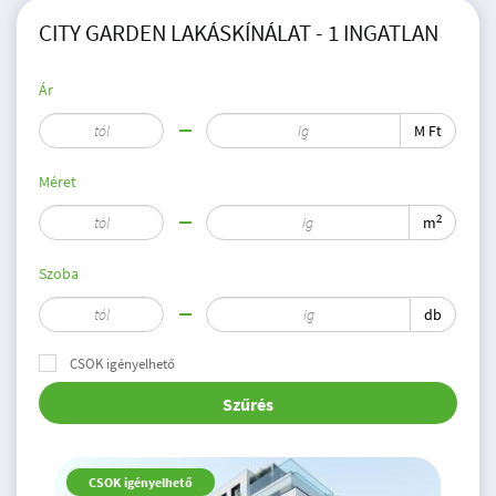
CITY GARDEN LAKÁSKÍNÁLAT - 1 INGATLAN
Ár
M Ft
Méret
2
m
Szoba
db
CSOK igényelhető
Szűrés
CSOK igényelhető