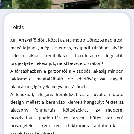
Leírás
XIII. Angyalföldön, közel az M3 metró Göncz Árpád utcai
megállójához, mégis csendes, nyugodt utcában, kiváló
referenciákkal rendelkező beruházónk legújabb
projektjét értékesítjük, most bevezető árakon!
A társasházban a garzontól a 4 szobás lakásig minden
lakásméret megtalálható, de lehetőség van egyedi
alaprajzok, igények megvalósítására is.
A letisztult, elegáns homlokzat és a jövőbe mutató
design mellett a beruházó kiemelt hangsúlyt fektet az
alacsony fenntartási költségekre, így modern,
hőszivattyús padlófűtés és fan-coil hűtés, korszerű
hőszigetelési rendszer, elektromos autótöltők is
kialakításra kerülnek!